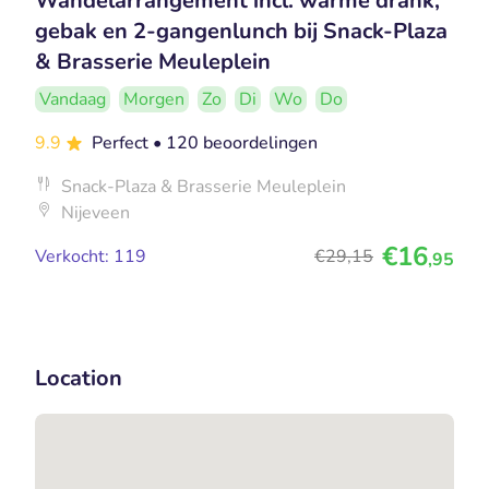
Wandelarrangement incl. warme drank,
gebak en 2-gangenlunch bij Snack-Plaza
& Brasserie Meuleplein
Vandaag
Morgen
Zo
Di
Wo
Do
9.9
Perfect
• 120 beoordelingen
Snack-Plaza & Brasserie Meuleplein
Nijeveen
€16
Verkocht: 119
€29
,15
,95
Location