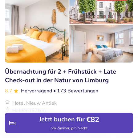
Übernachtung für 2 + Frühstück + Late
Check-out in der Natur von Limburg
8.7
Hervorragend
• 173 Bewertungen
Hotel Nieuw Antiek
Helden (57km)
€82
Jetzt buchen für
€99
Verkauft: 1
€131
pro Zimmer, pro Nacht
Entdecken
Hotels
Restaurants
Buchungen
Menü