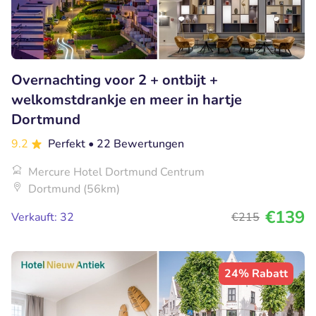
Overnachting voor 2 + ontbijt +
welkomstdrankje en meer in hartje
Dortmund
9.2
Perfekt
• 22 Bewertungen
Mercure Hotel Dortmund Centrum
Dortmund (56km)
€139
Verkauft: 32
€215
24% Rabatt