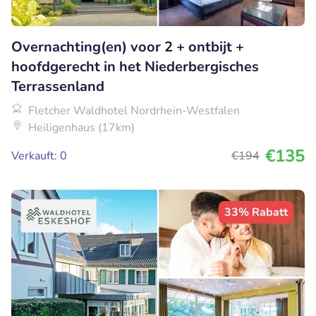
Overnachting(en) voor 2 + ontbijt +
hoofdgerecht in het Niederbergisches
Terrassenland
Fletcher Waldhotel Nordrhein-Westfalen
Heiligenhaus (17km)
€135
Verkauft: 0
€194
33% Rabatt