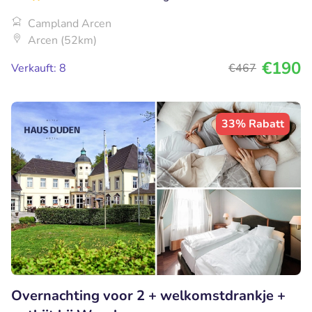
Campland Arcen
Arcen (52km)
€190
Verkauft: 8
€467
33% Rabatt
Overnachting voor 2 + welkomstdrankje +