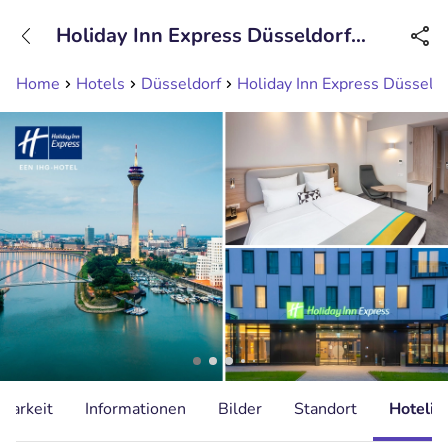
+31208089263
Holiday Inn Express Düsseldorf
Erreichbar bis 23:00 Uhr
Hauptbahnhof
Home
Hotels
Düsseldorf
Holiday Inn Express Düsseld
gbarkeit
Informationen
Bilder
Standort
Hotelin