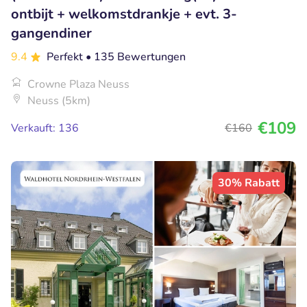
ontbijt + welkomstdrankje + evt. 3-
gangendiner
9.4
Perfekt
• 135 Bewertungen
Crowne Plaza Neuss
Neuss (5km)
€109
Verkauft: 136
€160
30% Rabatt