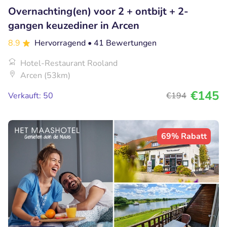
Overnachting(en) voor 2 + ontbijt + 2-
gangen keuzediner in Arcen
8.9
Hervorragend
• 41 Bewertungen
Hotel-Restaurant Rooland
Arcen (53km)
€145
Verkauft: 50
€194
69% Rabatt