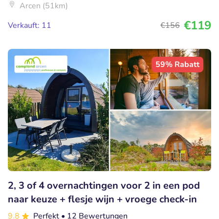
Arcen (51km)
€119
Verkauft: 11
€156
59% Rabatt
2, 3 of 4 overnachtingen voor 2 in een pod
naar keuze + flesje wijn + vroege check-in
9.8
Perfekt
• 12 Bewertungen