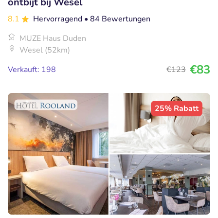
ontbijt bij Wesel
8.1
Hervorragend
• 84 Bewertungen
MUZE Haus Duden
Wesel (52km)
€83
Verkauft: 198
€123
25% Rabatt