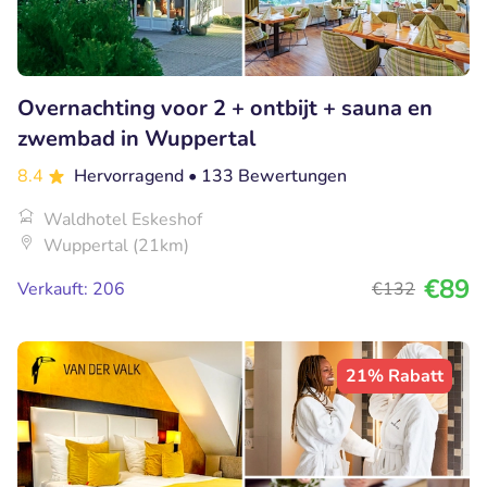
Overnachting voor 2 + ontbijt + sauna en
zwembad in Wuppertal
8.4
Hervorragend
• 133 Bewertungen
Waldhotel Eskeshof
Wuppertal (21km)
€89
Verkauft: 206
€132
21% Rabatt