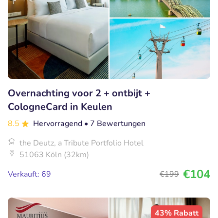
Overnachting voor 2 + ontbijt +
CologneCard in Keulen
8.5
Hervorragend
• 7 Bewertungen
the Deutz, a Tribute Portfolio Hotel
51063 Köln (32km)
€104
Verkauft: 69
€199
43% Rabatt