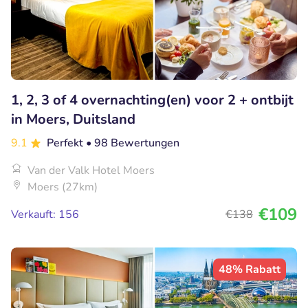
1, 2, 3 of 4 overnachting(en) voor 2 + ontbijt
in Moers, Duitsland
9.1
Perfekt
• 98 Bewertungen
Van der Valk Hotel Moers
Moers (27km)
€109
Verkauft: 156
€138
48% Rabatt