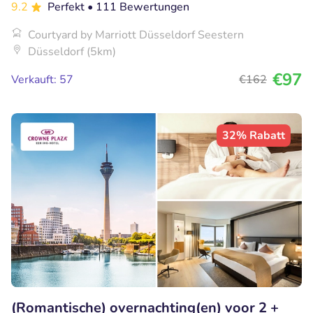
9.2
Perfekt
• 111 Bewertungen
Courtyard by Marriott Düsseldorf Seestern
Düsseldorf (5km)
€97
Verkauft: 57
€162
32% Rabatt
(Romantische) overnachting(en) voor 2 +