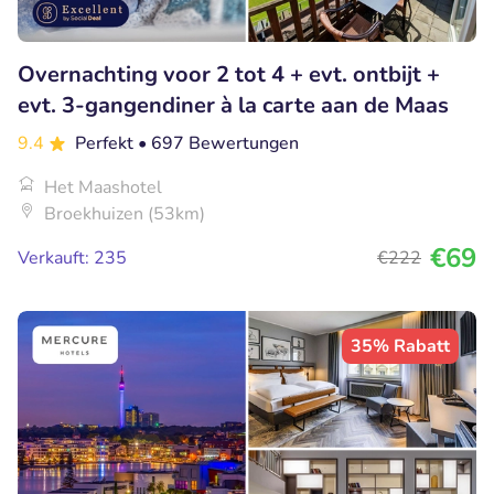
Overnachting voor 2 tot 4 + evt. ontbijt +
evt. 3-gangendiner à la carte aan de Maas
9.4
Perfekt
• 697 Bewertungen
Het Maashotel
Broekhuizen (53km)
€69
Verkauft: 235
€222
35% Rabatt