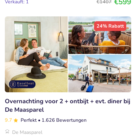
€599
Verkauft: 1
€1407
24% Rabatt
Overnachting voor 2 + ontbijt + evt. diner bij
De Maasparel
9.7
Perfekt
• 1.626 Bewertungen
De Maasparel