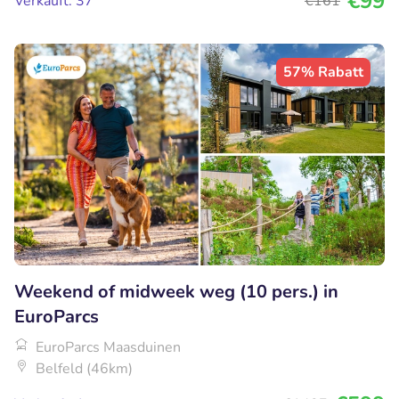
€99
Verkauft: 37
€161
57% Rabatt
Weekend of midweek weg (10 pers.) in
EuroParcs
EuroParcs Maasduinen
Belfeld (46km)