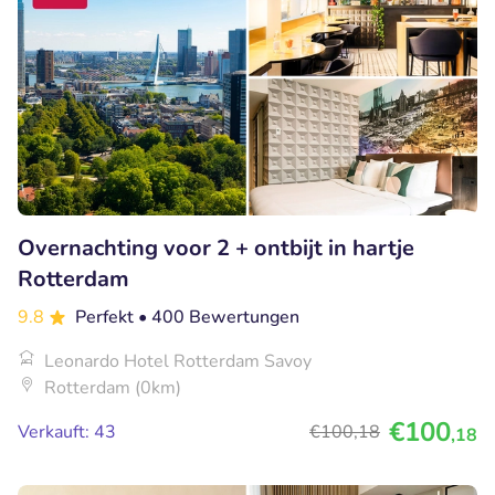
Overnachting voor 2 + ontbijt in hartje
Rotterdam
9.8
Perfekt
• 400 Bewertungen
Leonardo Hotel Rotterdam Savoy
Rotterdam (0km)
€100
Verkauft: 43
€100
,18
,18