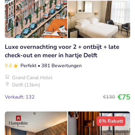
Luxe overnachting voor 2 + ontbijt + late
check-out en meer in hartje Delft
9.6
Perfekt
• 381 Bewertungen
Grand Canal Hotel
Delft (13km)
€75
Verkauft: 132
€130
6% Rabatt