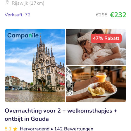
Rijswijk (17km)
€232
Verkauft: 72
€298
47% Rabatt
Overnachting voor 2 + welkomsthapjes +
ontbijt in Gouda
8.1
Hervorragend
• 142 Bewertungen