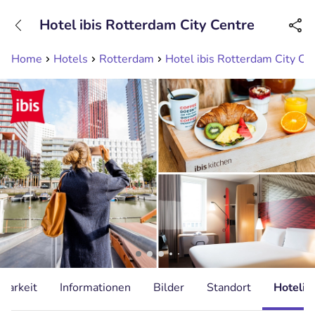
+31208089263
Hotel ibis Rotterdam City Centre
Erreichbar bis 23:00 Uhr
Home
Hotels
Rotterdam
Hotel ibis Rotterdam City Ce
gbarkeit
Informationen
Bilder
Standort
Hotelin