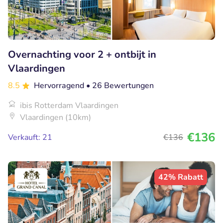
Overnachting voor 2 + ontbijt in
Vlaardingen
8.5
Hervorragend
• 26 Bewertungen
ibis Rotterdam Vlaardingen
Vlaardingen (10km)
€136
Verkauft: 21
€136
42% Rabatt