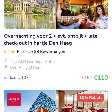
Overnachting voor 2 + evt. ontbijt + late
check-out in hartje Den Haag
9.4
Perfekt
• 98 Bewertungen
The ALD Boutique Hotel
Den Haag (21km)
€110
Verkauft: 107
€157
10% Rabatt