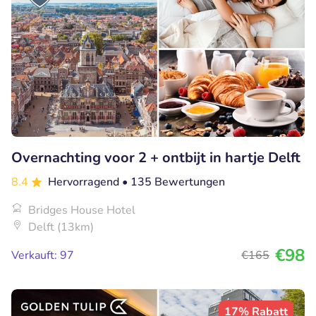
Overnachting voor 2 + ontbijt in hartje Delft
8.4
Hervorragend
• 135 Bewertungen
Bridges House Hotel
Delft (13km)
€98
Verkauft: 97
€165
17% Rabatt