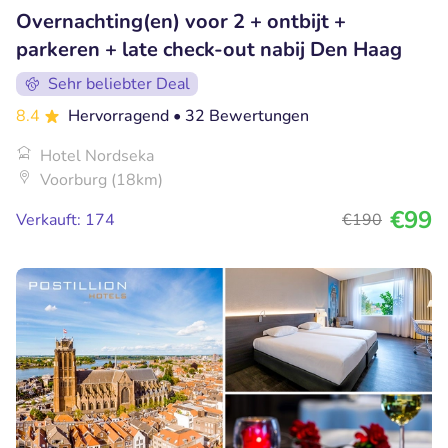
Overnachting(en) voor 2 + ontbijt +
parkeren + late check-out nabij Den Haag
Sehr beliebter Deal
8.4
Hervorragend
• 32 Bewertungen
Hotel Nordseka
Voorburg (18km)
€99
Verkauft: 174
€190