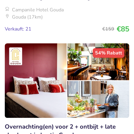
Campanile Hotel Gouda
Gouda (17km)
€85
Verkauft: 21
€159
54% Rabatt
Overnachting(en) voor 2 + ontbijt + late