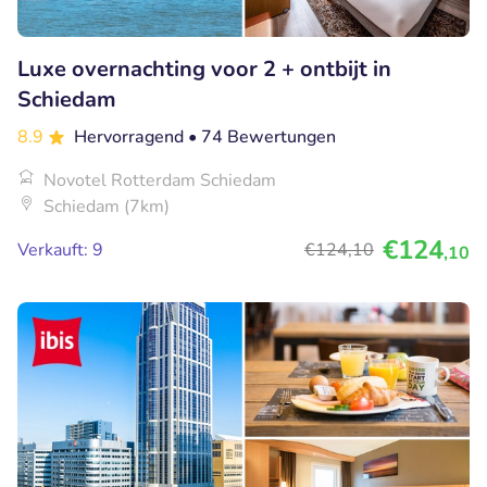
Luxe overnachting voor 2 + ontbijt in
Schiedam
8.9
Hervorragend
• 74 Bewertungen
Novotel Rotterdam Schiedam
Schiedam (7km)
€124
Verkauft: 9
€124
,10
,10