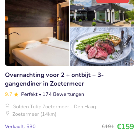
Overnachting voor 2 + ontbijt + 3-
gangendiner in Zoetermeer
9.7
Perfekt
• 174 Bewertungen
Golden Tulip Zoetermeer - Den Haag
Zoetermeer (14km)
€159
Verkauft: 530
€191