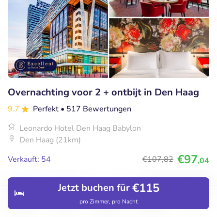
Overnachting voor 2 + ontbijt in Den Haag
9.7
Perfekt
• 517 Bewertungen
Leonardo Hotel Den Haag Babylon
Den Haag (21km)
€97
Verkauft: 54
€107
,82
,04
€115
Jetzt buchen für
41% Rabatt
pro Zimmer, pro Nacht
Entdecken
Hotels
Restaurants
Buchungen
Menü