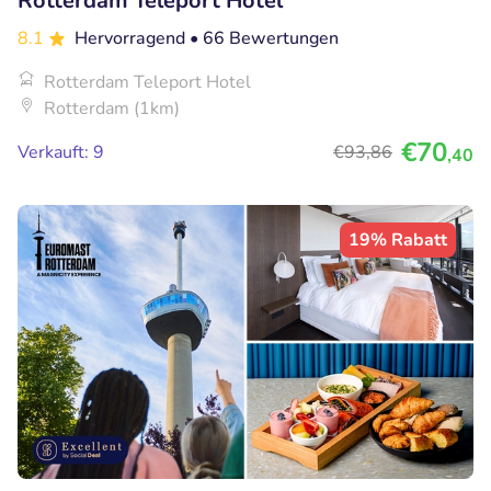
Rotterdam Teleport Hotel
8.1
Hervorragend
• 66 Bewertungen
Rotterdam Teleport Hotel
Rotterdam (1km)
€70
Verkauft: 9
€93
,86
,40
19% Rabatt