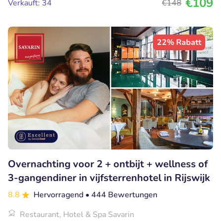
€109
Verkauft: 34
€148
22% Rabatt
Overnachting voor 2 + ontbijt + wellness of
3-gangendiner in vijfsterrenhotel in Rijswijk
8.8
Hervorragend
• 444 Bewertungen
Restaurant, Hotel & Spa Savarin