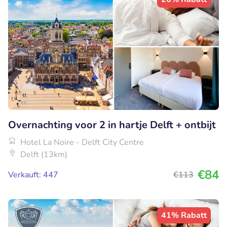
Overnachting voor 2 in hartje Delft + ontbijt
Hotel La Noire - Delft City Centre
Delft (13km)
€84
Verkauft: 447
€113
41% Rabatt