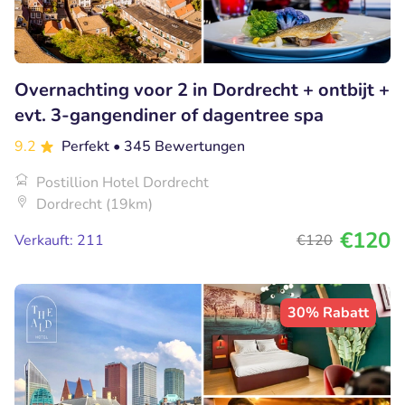
Overnachting voor 2 in Dordrecht + ontbijt +
evt. 3-gangendiner of dagentree spa
9.2
Perfekt
• 345 Bewertungen
Postillion Hotel Dordrecht
Dordrecht (19km)
€120
Verkauft: 211
€120
30% Rabatt