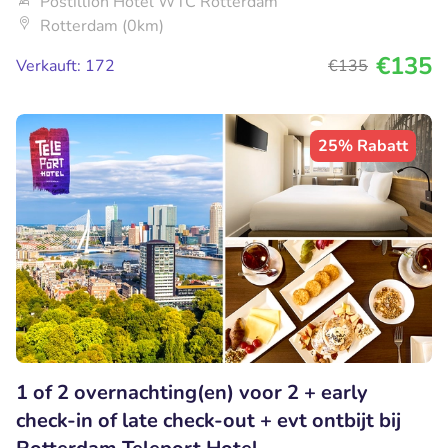
Postillion Hotel WTC Rotterdam
Rotterdam (0km)
€135
Verkauft: 172
€135
25% Rabatt
1 of 2 overnachting(en) voor 2 + early
check-in of late check-out + evt ontbijt bij