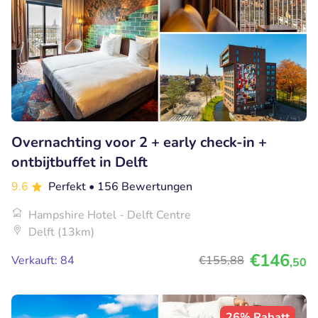
Overnachting voor 2 + early check-in +
ontbijtbuffet in Delft
9.6
Perfekt
• 156 Bewertungen
Hampshire Hotel - Delft Centre
Delft (13km)
€146
Verkauft: 84
€155
,88
,50
26% Rabatt