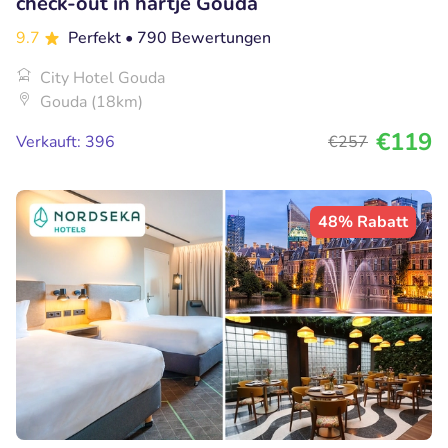
check-out in hartje Gouda
9.7
Perfekt
• 790 Bewertungen
City Hotel Gouda
Gouda (18km)
€119
Verkauft: 396
€257
48% Rabatt