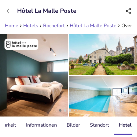
+31208089263
Hôtel La Malle Poste
Erreichbar bis 23:00 Uhr
Home
Hotels
Rochefort
Hôtel La Malle Poste
Overna
gbarkeit
Informationen
Bilder
Standort
Hotelin