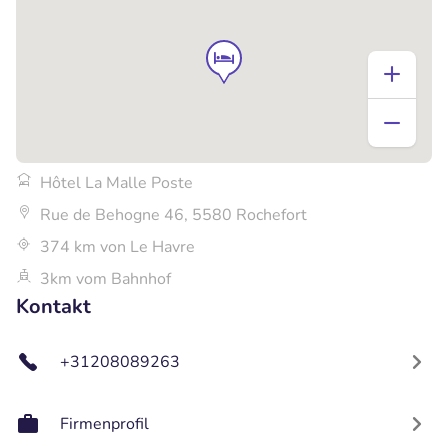
Hôtel La Malle Poste
Rue de Behogne 46, 5580 Rochefort
374 km von Le Havre
3km vom Bahnhof
Kontakt
+31208089263
Firmenprofil