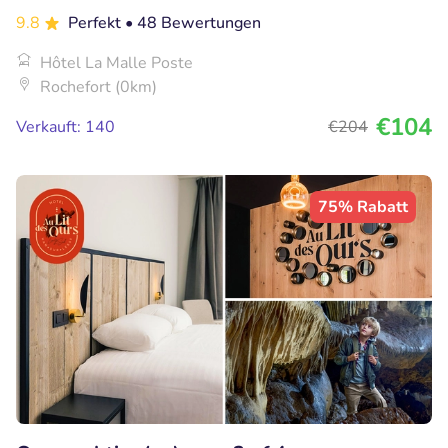
9.8
Perfekt
• 48 Bewertungen
Hôtel La Malle Poste
Rochefort (0km)
€104
Verkauft: 140
€204
75% Rabatt