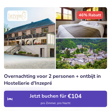
46% Rabatt
Overnachting voor 2 personen + ontbijt in
Hostellerie d'Inzepré
Sehr beliebter Deal
€104
Jetzt buchen für
9.9
Perfekt
• 52 Bewertungen
pro Zimmer, pro Nacht
Entdecken
Hotels
Restaurants
Buchungen
Menü
Hostellerie d'Inzepré