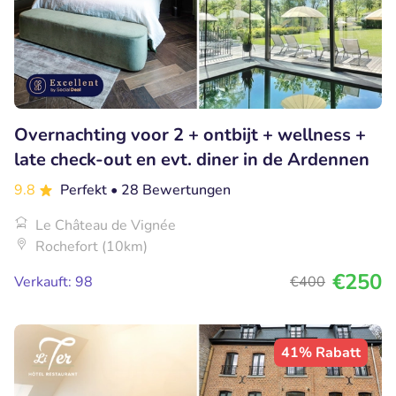
Overnachting voor 2 + ontbijt + wellness +
late check-out en evt. diner in de Ardennen
9.8
Perfekt
• 28 Bewertungen
Le Château de Vignée
Rochefort (10km)
€250
Verkauft: 98
€400
41% Rabatt