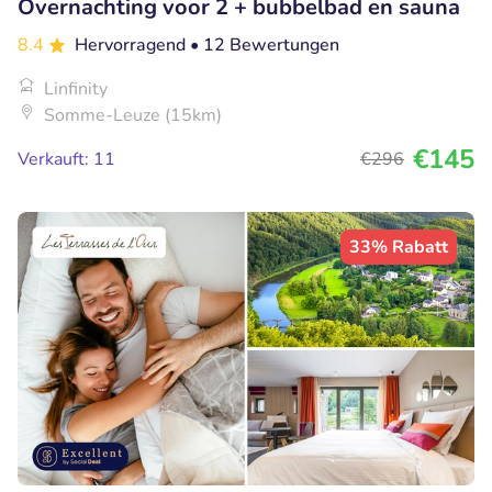
Overnachting voor 2 + bubbelbad en sauna
8.4
Hervorragend
• 12 Bewertungen
Linfinity
Somme-Leuze (15km)
€145
Verkauft: 11
€296
33% Rabatt