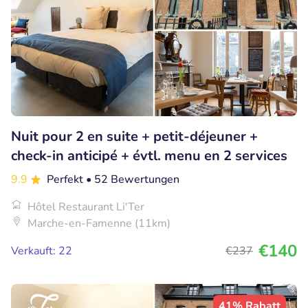
Nuit pour 2 en suite + petit-déjeuner +
check-in anticipé + évtl. menu en 2 services
9.9
Perfekt
• 52 Bewertungen
Hôtel Restaurant Li'Ter
Marche-en-Famenne (11km)
€140
Verkauft: 22
€237
41% Rabatt