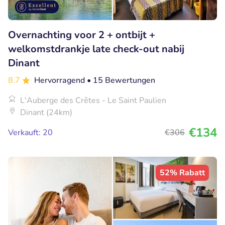
Overnachting voor 2 + ontbijt +
welkomstdrankje late check-out nabij
Dinant
8.7
Hervorragend
• 15 Bewertungen
L'Auberge des Crêtes - Le Saint Paulien
Dinant (24km)
€134
Verkauft: 20
€306
52% Rabatt