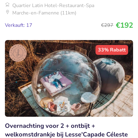
Quartier Latin Hotel-Restaurant-Spa
Marche-en-Famenne (11km)
€192
Verkauft: 17
€297
33% Rabatt
Overnachting voor 2 + ontbijt +
welkomstdrankje bij Lesse'Capade Céleste