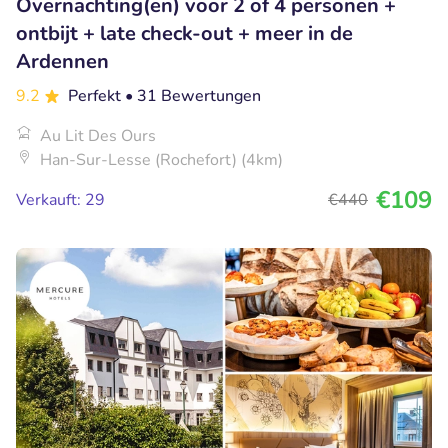
Overnachting(en) voor 2 of 4 personen +
ontbijt + late check-out + meer in de
Ardennen
9.2
Perfekt
• 31 Bewertungen
Au Lit Des Ours
Han-Sur-Lesse (Rochefort) (4km)
€109
Verkauft: 29
€440