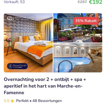
€192
Verkauft: 53
€297
35% Rabatt
Overnachting voor 2 + ontbijt + spa +
aperitief in het hart van Marche-en-
Famenne
9.8
Perfekt
• 48 Bewertungen