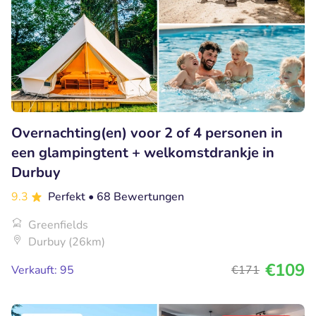
Overnachting(en) voor 2 of 4 personen in
een glampingtent + welkomstdrankje in
Durbuy
9.3
Perfekt
• 68 Bewertungen
Greenfields
Durbuy (26km)
€109
Verkauft: 95
€171