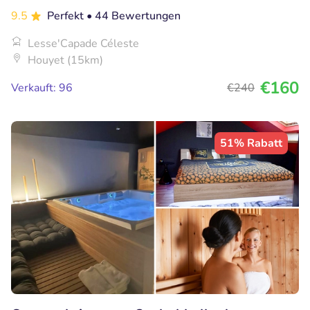
9.5
Perfekt
• 44 Bewertungen
Lesse'Capade Céleste
Houyet (15km)
€160
Verkauft: 96
€240
51% Rabatt