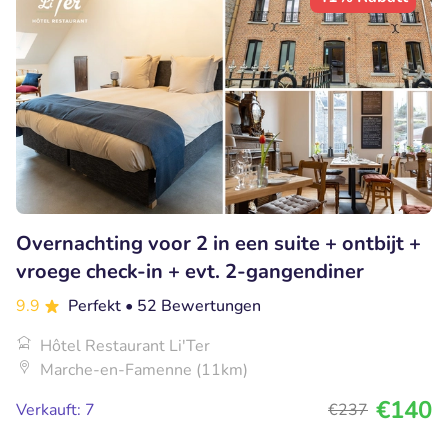
Overnachting voor 2 in een suite + ontbijt +
vroege check-in + evt. 2-gangendiner
9.9
Perfekt
• 52 Bewertungen
Hôtel Restaurant Li'Ter
Marche-en-Famenne (11km)
€140
Verkauft: 7
€237