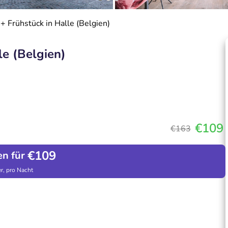
+ Frühstück in Halle (Belgien)
le (Belgien)
€109
€163
€109
en für
r, pro Nacht