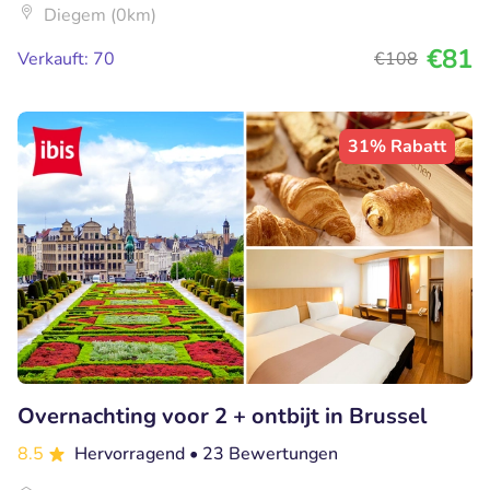
Diegem (0km)
€81
Verkauft: 70
€108
31% Rabatt
Overnachting voor 2 + ontbijt in Brussel
8.5
Hervorragend
• 23 Bewertungen