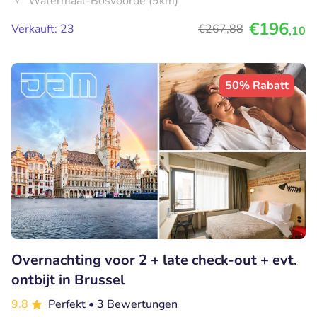
Watermaal-Bosvoorde (9km)
€196
Verkauft: 23
€267
,88
,10
50% Rabatt
Overnachting voor 2 + late check-out + evt.
ontbijt in Brussel
9.8
Perfekt
• 3 Bewertungen