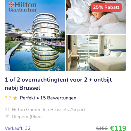
25% Rabatt
1 of 2 overnachting(en) voor 2 + ontbijt
nabij Brussel
9.7
Perfekt
• 15 Bewertungen
Hilton Garden Inn Brussels Airport
Diegem (0km)
€119
Verkauft: 32
€158