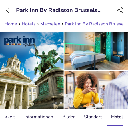
+31208089263
Park Inn By Radisson Brussels
Erreichbar bis 23:00 Uhr
Airport
Home
Hotels
Machelen
Park Inn By Radisson Brussels
gbarkeit
Informationen
Bilder
Standort
Hotelin