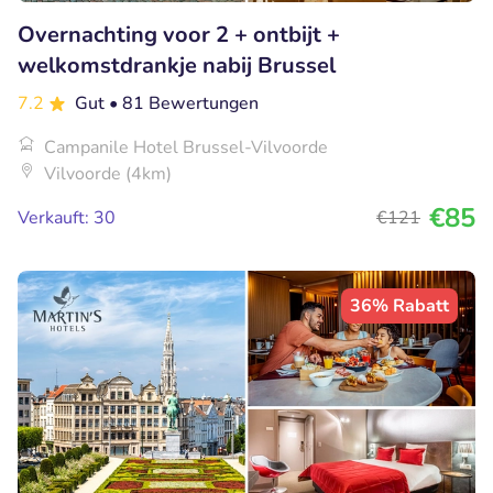
Overnachting voor 2 + ontbijt +
welkomstdrankje nabij Brussel
7.2
Gut
• 81 Bewertungen
Campanile Hotel Brussel-Vilvoorde
Vilvoorde (4km)
€85
Verkauft: 30
€121
36% Rabatt