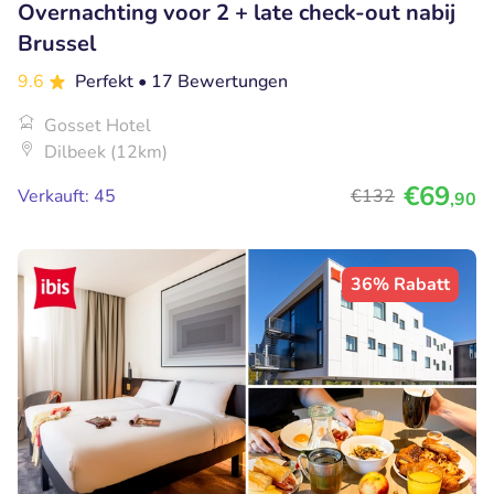
Overnachting voor 2 + late check-out nabij
Brussel
9.6
Perfekt
• 17 Bewertungen
Gosset Hotel
Dilbeek (12km)
€69
Verkauft: 45
€132
,90
36% Rabatt