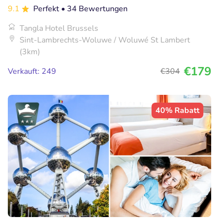
9.1
Perfekt
• 34 Bewertungen
Tangla Hotel Brussels
Sint-Lambrechts-Woluwe / Woluwé St Lambert
(3km)
€179
Verkauft: 249
€304
40% Rabatt