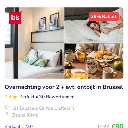
29% Rabatt
Overnachting voor 2 + evt. ontbijt in Brussel
9.4
Perfekt
• 30 Bewertungen
Ibis Brussels Centre Châtelain
Elsene (8km)
€90
Verkauft: 230
€127