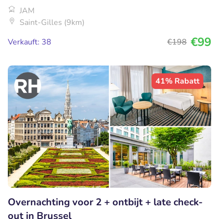
JAM
Saint-Gilles (9km)
€99
Verkauft: 38
€198
41% Rabatt
Overnachting voor 2 + ontbijt + late check-
out in Brussel