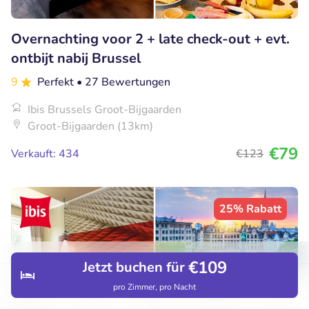
Overnachting voor 2 + late check-out + evt.
ontbijt nabij Brussel
9
Perfekt
• 27 Bewertungen
Ibis Brussels Groot-Bijgaarden
Groot-Bijgaarden (13km)
€79
Verkauft: 434
€123
25% Rabatt
€109
Jetzt buchen für
pro Zimmer, pro Nacht
Entdecken
Hotels
Restaurants
Buchungen
Menü