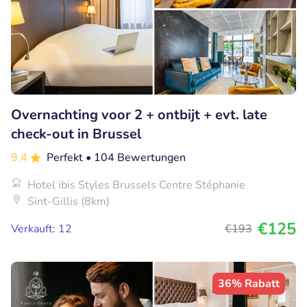
Overnachting voor 2 + ontbijt + evt. late
check-out in Brussel
9.4
Perfekt
• 104 Bewertungen
Hotel ibis Styles Brussels Centre Stéphanie
Sint-Gillis (8km)
€125
Verkauft: 12
€193
36% Rabatt