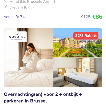
Hotel ibis Brussels Airport
Diegem (0km)
€86
Verkauft: 74
€125
32% Rabatt
Overnachting(en) voor 2 + ontbijt +
parkeren in Brussel