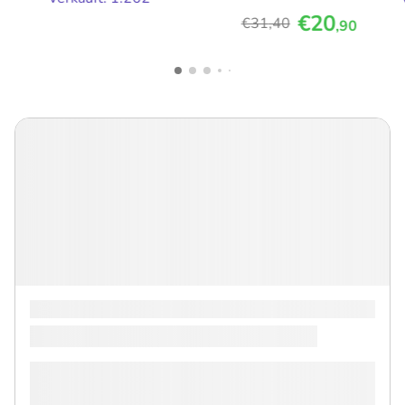
€20
€31
,40
,90