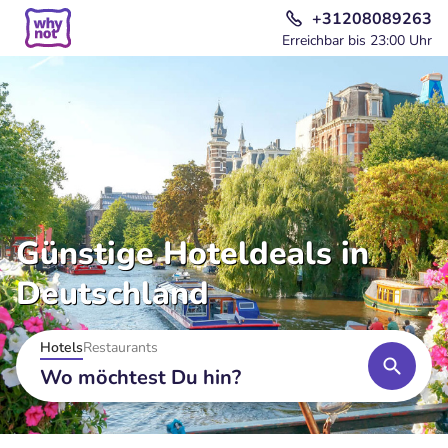
+31208089263
Erreichbar bis 23:00 Uhr
Günstige Hoteldeals in
Deutschland
Hotels
Restaurants
Wo möchtest Du hin?