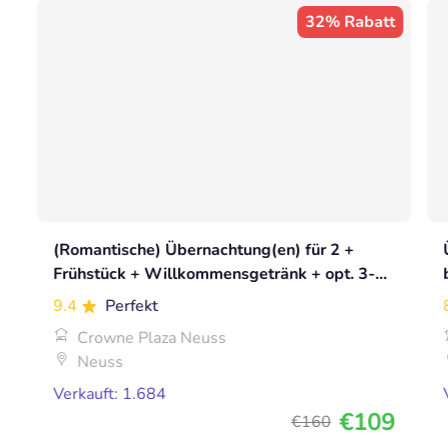
32% Rabatt
(Romantische) Übernachtung(en) für 2 +
Frühstück + Willkommensgetränk + opt. 3-
Gänge-Menü
9.4
Perfekt
Crowne Plaza Neuss
Neuss
Verkauft: 1.684
€109
€160