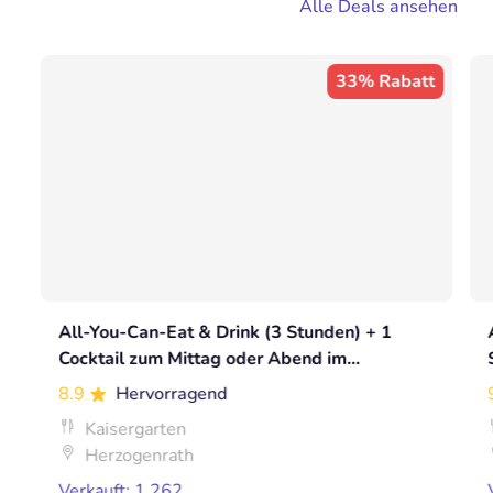
Alle Deals ansehen
33% Rabatt
All-You-Can-Eat & Drink (3 Stunden) + 1
Cocktail zum Mittag oder Abend im
Kaisergarten
8.9
Hervorragend
Kaisergarten
Herzogenrath
Verkauft: 1.262