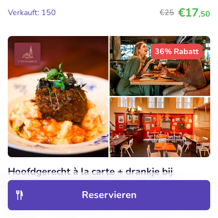
€17
Verkauft: 150
€25
,50
36% Rabatt
Hoofdgerecht à la carte + drankje bij
Restaurant 't Westerhuys in hartje
Reservieren
Amsterdam
Entdecken
Hotels
Restaurants
Buchungen
Menü
Heute
Morgen
Sa
So
Mo
Di
Mi