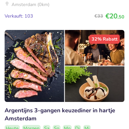
Amsterdam (0km)
€20
Verkauft: 103
€33
,50
32% Rabatt
Argentijns 3-gangen keuzediner in hartje
Amsterdam
Heute
Morgen
Sa
So
Mo
Di
Mi