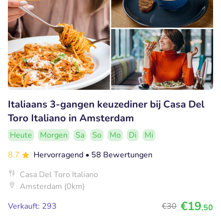
Italiaans 3-gangen keuzediner bij Casa Del
Toro Italiano in Amsterdam
Heute
Morgen
Sa
So
Mo
Di
Mi
8.7
Hervorragend
• 58 Bewertungen
Casa Del Toro Italiano
Amsterdam (0km)
€19
Verkauft: 293
€30
,50