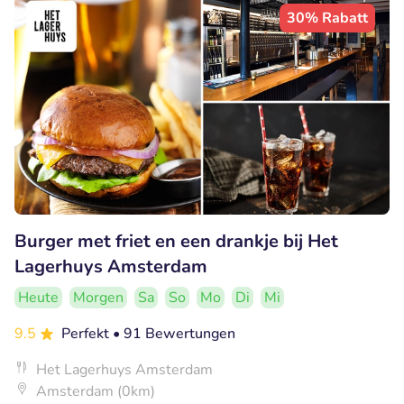
30% Rabatt
Burger met friet en een drankje bij Het
Lagerhuys Amsterdam
Heute
Morgen
Sa
So
Mo
Di
Mi
9.5
Perfekt
• 91 Bewertungen
Het Lagerhuys Amsterdam
Amsterdam (0km)