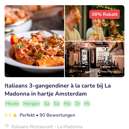
38% Rabatt
Italiaans 3-gangendiner à la carte bij La
Madonna in hartje Amsterdam
Heute
Morgen
Sa
So
Mo
Di
Mi
9.5
Perfekt
• 90 Bewertungen
Italiaans Restaurant - La Madonna