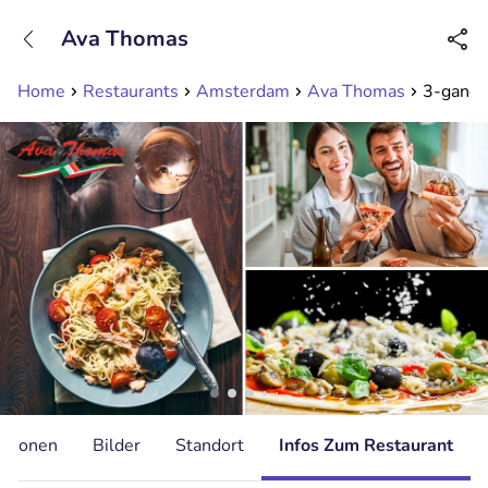
+31208089263
Ava Thomas
Erreichbar bis 23:00 Uhr
Home
Restaurants
Amsterdam
Ava Thomas
3-gange
ationen
Bilder
Standort
Infos Zum Restaurant