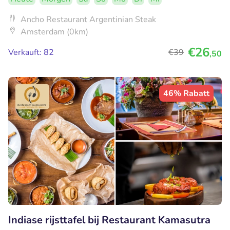
Ancho Restaurant Argentinian Steak
Amsterdam (0km)
€26
Verkauft: 82
€39
,50
46% Rabatt
Indiase rijsttafel bij Restaurant Kamasutra