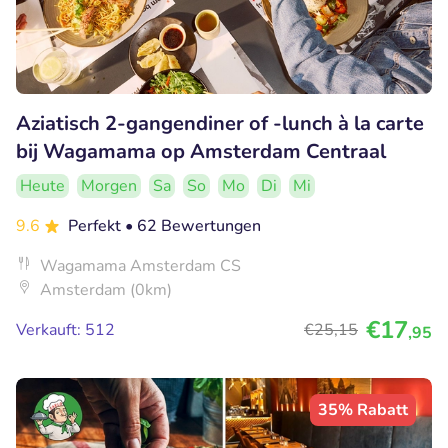
Aziatisch 2-gangendiner of -lunch à la carte
bij Wagamama op Amsterdam Centraal
Heute
Morgen
Sa
So
Mo
Di
Mi
9.6
Perfekt
• 62 Bewertungen
Wagamama Amsterdam CS
Amsterdam (0km)
€17
Verkauft: 512
€25
,15
,95
35% Rabatt