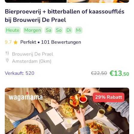
Bierproeverij + bitterballen of kaassoufflés
bij Brouwerij De Prael
Heute
Morgen
Sa
So
Di
Mi
9.7
Perfekt
• 101 Bewertungen
Brouwerij De Prael
Amsterdam (0km)
€13
Verkauft: 520
€22
,50
,50
29% Rabatt