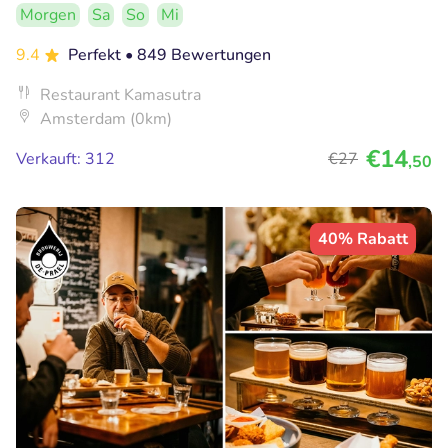
Morgen
Sa
So
Mi
9.4
Perfekt
• 849 Bewertungen
Restaurant Kamasutra
Amsterdam (0km)
€14
Verkauft: 312
€27
,50
40% Rabatt