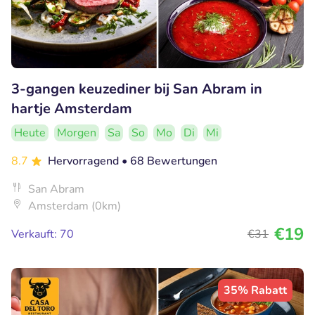
3-gangen keuzediner bij San Abram in
hartje Amsterdam
Heute
Morgen
Sa
So
Mo
Di
Mi
8.7
Hervorragend
• 68 Bewertungen
San Abram
Amsterdam (0km)
€19
Verkauft: 70
€31
35% Rabatt