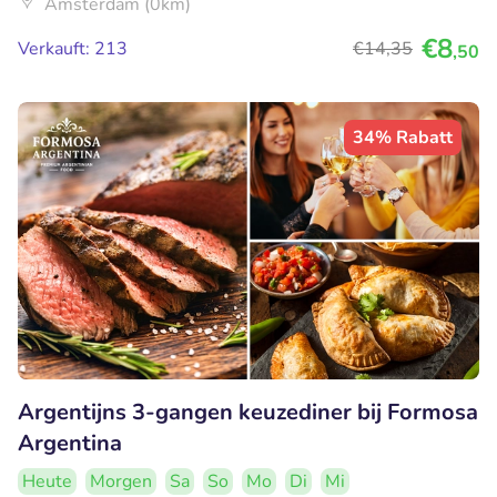
Amsterdam (0km)
€8
Verkauft: 213
€14
,35
,50
34% Rabatt
Argentijns 3-gangen keuzediner bij Formosa
Argentina
Heute
Morgen
Sa
So
Mo
Di
Mi