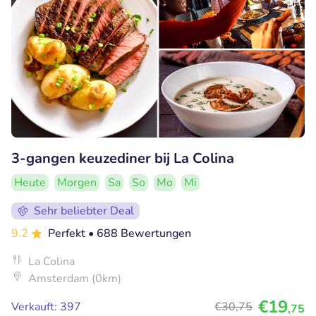
3-gangen keuzediner bij La Colina
Heute
Morgen
Sa
So
Mo
Mi
Sehr beliebter Deal
9.2
Perfekt
• 688 Bewertungen
La Colina
Amsterdam (0km)
€19
Verkauft: 397
€30
,75
,75