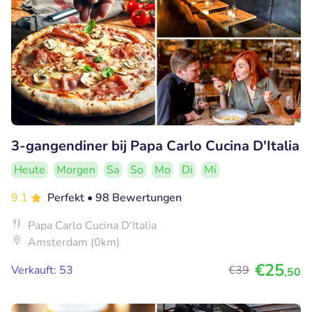
3-gangendiner bij Papa Carlo Cucina D'Italia
Heute
Morgen
Sa
So
Mo
Di
Mi
9.1
Perfekt
• 98 Bewertungen
Papa Carlo Cucina D'Italia
Amsterdam (0km)
€25
Verkauft: 53
€39
,50