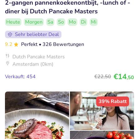
2-gangen pannenkoekenontbijt, -lunch of -
diner bij Dutch Pancake Masters
Heute
Morgen
Sa
So
Mo
Di
Mi
Sehr beliebter Deal
9.2
Perfekt
• 326 Bewertungen
Dutch Pancake Masters
Amsterdam (0km)
€14
Verkauft: 454
€22
,50
,50
39% Rabatt