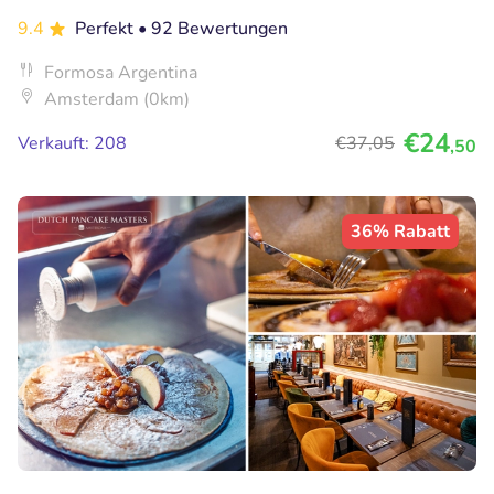
9.4
Perfekt
• 92 Bewertungen
Formosa Argentina
Amsterdam (0km)
€24
Verkauft: 208
€37
,05
,50
36% Rabatt