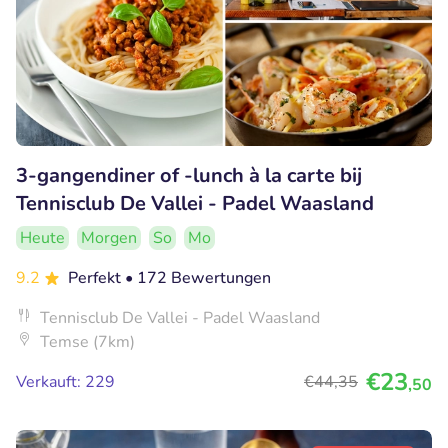
3-gangendiner of -lunch à la carte bij
Tennisclub De Vallei - Padel Waasland
Heute
Morgen
So
Mo
9.2
Perfekt
• 172 Bewertungen
Tennisclub De Vallei - Padel Waasland
Temse (7km)
€23
Verkauft: 229
€44
,35
,50