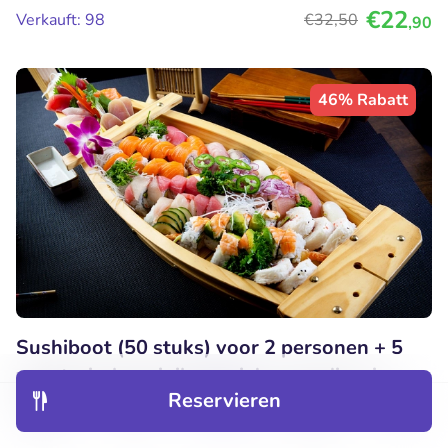
€22
Verkauft: 98
€32
,50
,90
46% Rabatt
Sushiboot (50 stuks) voor 2 personen + 5
vegetarische miniloempia's voor dine-in
Reservieren
Heute
Morgen
So
Mo
Di
Mi
Entdecken
Hotels
Restaurants
Buchungen
Menü