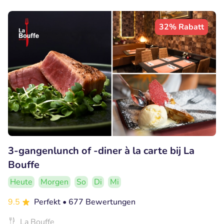
32% Rabatt
3-gangenlunch of -diner à la carte bij La
Bouffe
Heute
Morgen
So
Di
Mi
9.5
Perfekt
• 677 Bewertungen
La Bouffe