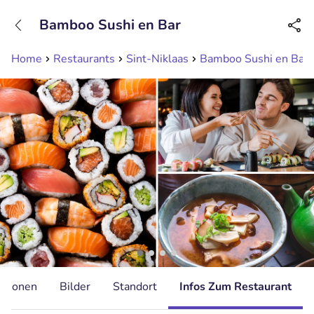
+31208089263
Bamboo Sushi en Bar
Erreichbar bis 23:00 Uhr
Home
Restaurants
Sint-Niklaas
Bamboo Sushi en Bar
ationen
Bilder
Standort
Infos Zum Restaurant