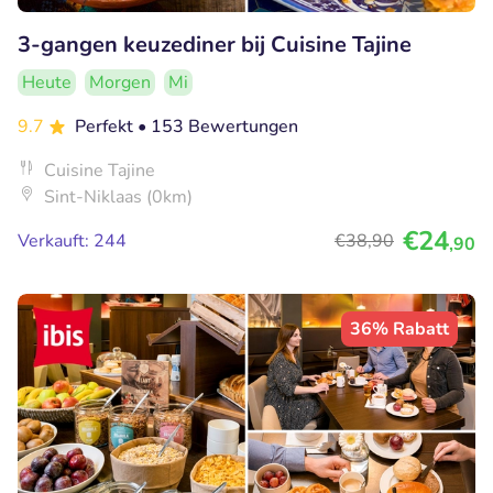
3-gangen keuzediner bij Cuisine Tajine
Heute
Morgen
Mi
9.7
Perfekt
• 153 Bewertungen
Cuisine Tajine
Sint-Niklaas (0km)
€24
Verkauft: 244
€38
,90
,90
36% Rabatt