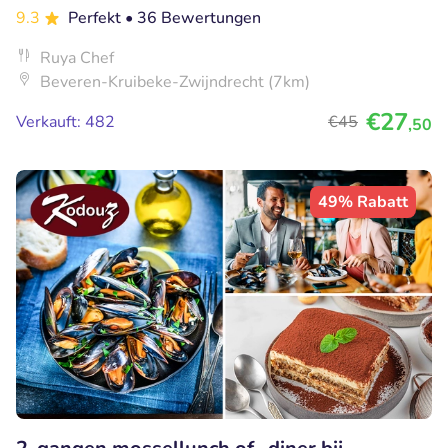
9.3
Perfekt
• 36 Bewertungen
Ruya Chef
Beveren-Kruibeke-Zwijndrecht (7km)
€27
Verkauft: 482
€45
,50
49% Rabatt