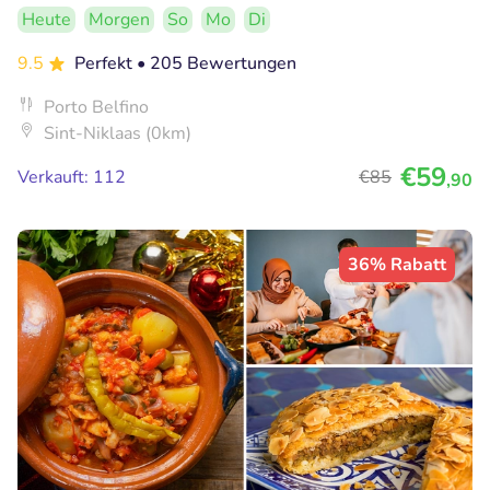
Heute
Morgen
So
Mo
Di
9.5
Perfekt
• 205 Bewertungen
Porto Belfino
Sint-Niklaas (0km)
€59
Verkauft: 112
€85
,90
36% Rabatt