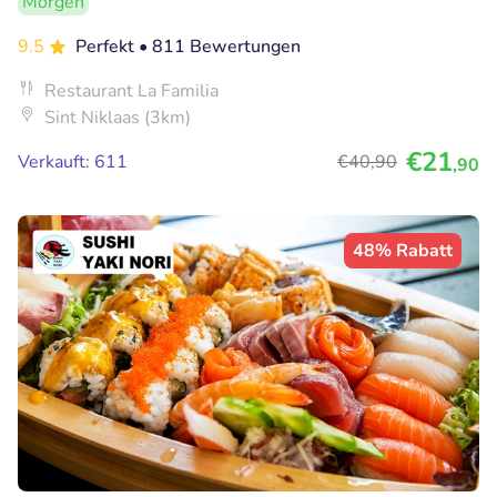
Morgen
9.5
Perfekt
• 811 Bewertungen
Restaurant La Familia
Sint Niklaas (3km)
€21
Verkauft: 611
€40
,90
,90
48% Rabatt