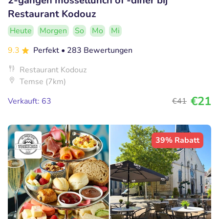
2-gangen mossellunch of -diner bij
Restaurant Kodouz
Heute
Morgen
So
Mo
Mi
9.3
Perfekt
• 283 Bewertungen
Restaurant Kodouz
Temse (7km)
€21
Verkauft: 63
€41
39% Rabatt