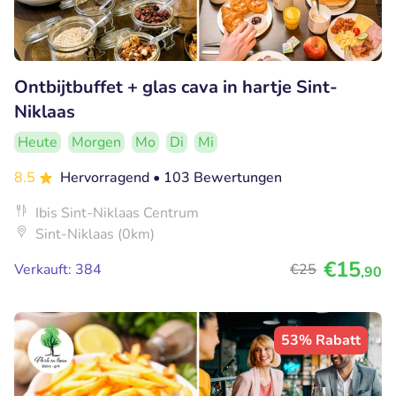
Ontbijtbuffet + glas cava in hartje Sint-
Niklaas
Heute
Morgen
Mo
Di
Mi
8.5
Hervorragend
• 103 Bewertungen
Ibis Sint-Niklaas Centrum
Sint-Niklaas (0km)
€15
Verkauft: 384
€25
,90
53% Rabatt