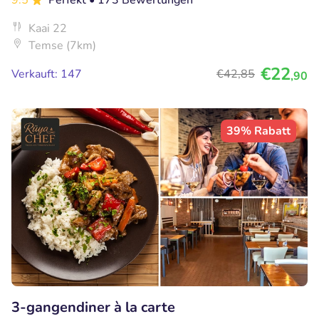
9.5
Perfekt
• 173 Bewertungen
Kaai 22
Temse (7km)
€22
Verkauft: 147
€42
,85
,90
39% Rabatt
3-gangendiner à la carte