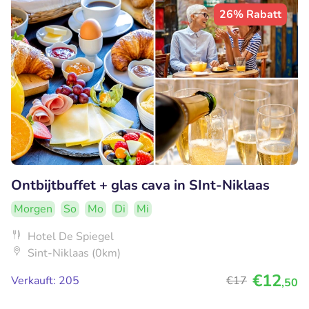
26% Rabatt
Ontbijtbuffet + glas cava in SInt-Niklaas
Morgen
So
Mo
Di
Mi
Hotel De Spiegel
Sint-Niklaas (0km)
€12
Verkauft: 205
€17
,50