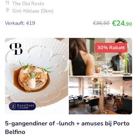
The Old Resto
Sint-Niklaas (0km)
€24
Verkauft: 419
€36
,50
,90
30% Rabatt
5-gangendiner of -lunch + amuses bij Porto
Belfino