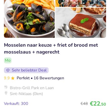
Mosselen naar keuze + friet of brood met
mosselsaus + nagerecht
Mo
Sehr beliebter Deal
9.9
Perfekt
• 16 Bewertungen
Bistro-Grill Park en Laan
Sint-Niklaas (0km)
€22
Verkauft: 300
€48
,50