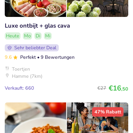
Luxe ontbijt + glas cava
Heute
Mo
Di
Mi
Sehr beliebter Deal
9.6
Perfekt
• 9 Bewertungen
Toertjen
Hamme (7km)
€16
Verkauft: 660
€27
,50
47% Rabatt