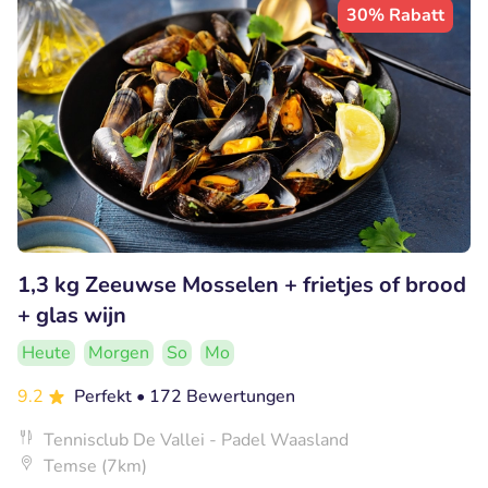
30% Rabatt
1,3 kg Zeeuwse Mosselen + frietjes of brood
+ glas wijn
Heute
Morgen
So
Mo
9.2
Perfekt
• 172 Bewertungen
Tennisclub De Vallei - Padel Waasland
Temse (7km)