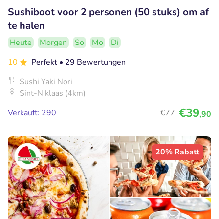
Sushiboot voor 2 personen (50 stuks) om af
te halen
Heute
Morgen
So
Mo
Di
10
Perfekt
• 29 Bewertungen
Sushi Yaki Nori
Sint-Niklaas (4km)
€39
Verkauft: 290
€77
,90
20% Rabatt