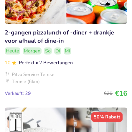
2-gangen pizzalunch of -diner + drankje
voor afhaal of dine-in
Heute
Morgen
So
Di
Mi
10
Perfekt
• 2 Bewertungen
Pitza Service Temse
Temse (6km)
€16
Verkauft: 29
€20
50% Rabatt