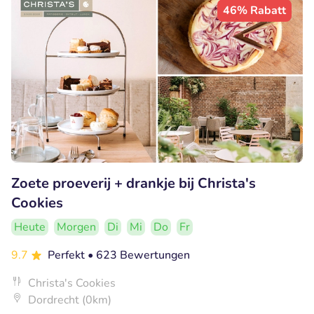
46% Rabatt
Zoete proeverij + drankje bij Christa's
Cookies
Heute
Morgen
Di
Mi
Do
Fr
9.7
Perfekt
• 623 Bewertungen
Christa's Cookies
Dordrecht (0km)