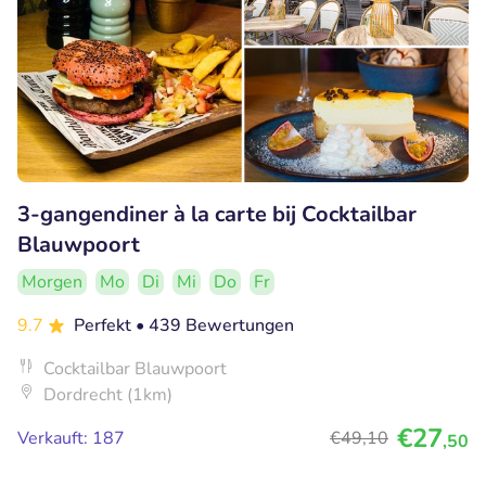
3-gangendiner à la carte bij Cocktailbar
Blauwpoort
Morgen
Mo
Di
Mi
Do
Fr
9.7
Perfekt
• 439 Bewertungen
Cocktailbar Blauwpoort
Dordrecht (1km)
€27
Verkauft: 187
€49
,10
,50