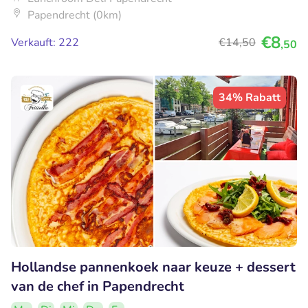
Papendrecht (0km)
€8
Verkauft: 222
€14
,50
,50
34% Rabatt
Hollandse pannenkoek naar keuze + dessert
van de chef in Papendrecht