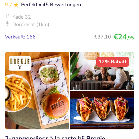
9.7
Perfekt
• 45 Bewertungen
Kade 32
Dordrecht (1km)
€24
Verkauft: 166
€37
,10
,95
12% Rabatt
2-gangendiner à la carte bij Bregje