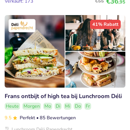
€36
Verkauft: 173
€55
,95
41% Rabatt
Frans ontbijt of high tea bij Lunchroom Déli
Heute
Morgen
Mo
Di
Mi
Do
Fr
9.5
Perfekt
• 85 Bewertungen
Lunchroom Déli Papendrecht