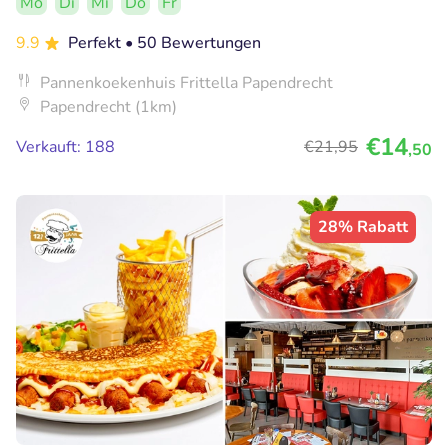
Mo
Di
Mi
Do
Fr
9.9
Perfekt
• 50 Bewertungen
Pannenkoekenhuis Frittella Papendrecht
Papendrecht (1km)
€14
Verkauft: 188
€21
,95
,50
28% Rabatt