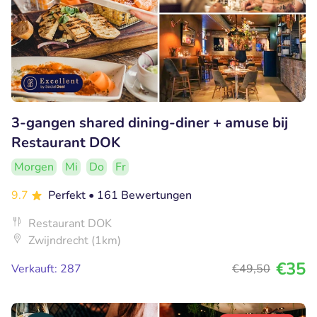
3-gangen shared dining-diner + amuse bij
Restaurant DOK
Morgen
Mi
Do
Fr
9.7
Perfekt
• 161 Bewertungen
Restaurant DOK
Zwijndrecht (1km)
€35
Verkauft: 287
€49
,50