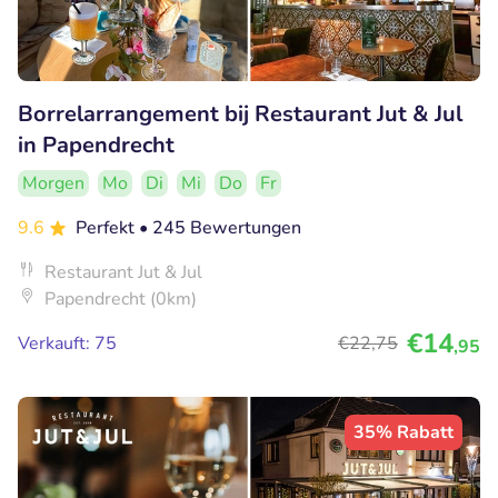
Borrelarrangement bij Restaurant Jut & Jul
in Papendrecht
Morgen
Mo
Di
Mi
Do
Fr
9.6
Perfekt
• 245 Bewertungen
Restaurant Jut & Jul
Papendrecht (0km)
€14
Verkauft: 75
€22
,75
,95
35% Rabatt