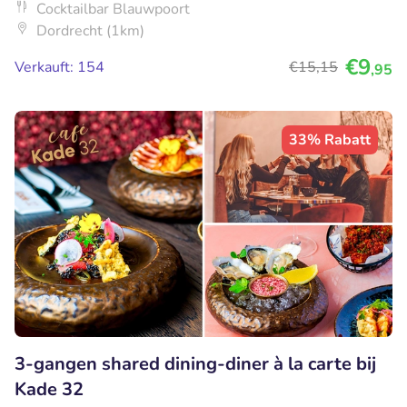
Cocktailbar Blauwpoort
Dordrecht (1km)
€9
Verkauft: 154
€15
,15
,95
33% Rabatt
3-gangen shared dining-diner à la carte bij
Kade 32