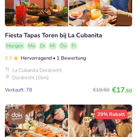
Fiesta Tapas Toren bij La Cubanita
Morgen
Mo
Di
Mi
Do
Fr
8.5
Hervorragend
• 1 Bewertung
La Cubanita Dordrecht
Dordrecht (1km)
€17
Verkauft: 78
€19
,50
,50
29% Rabatt