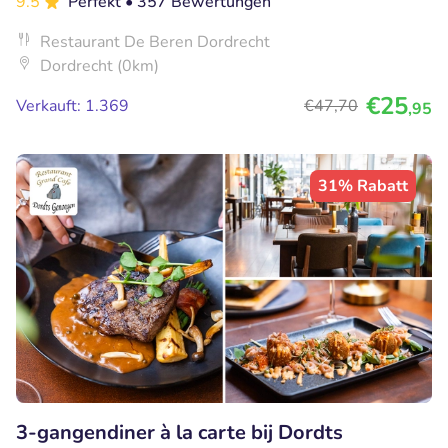
9.5
Perfekt
• 357 Bewertungen
Restaurant De Beren Dordrecht
Dordrecht (0km)
€25
Verkauft: 1.369
€47
,70
,95
31% Rabatt
3-gangendiner à la carte bij Dordts