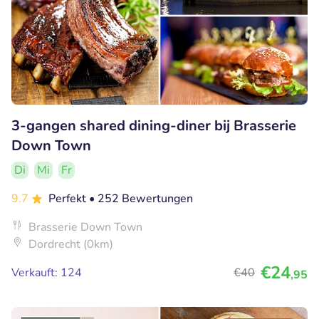
3-gangen shared dining-diner bij Brasserie
Down Town
Di
Mi
Fr
9.7
Perfekt
• 252 Bewertungen
Brasserie Down Town
Dordrecht (0km)
€24
Verkauft: 124
€40
,95