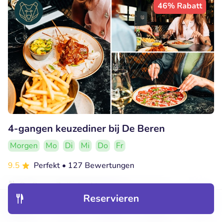
46% Rabatt
4-gangen keuzediner bij De Beren
Morgen
Mo
Di
Mi
Do
Fr
9.5
Perfekt
• 127 Bewertungen
De Beren Zwijndrecht
Zwijndrecht (3km)
Reservieren
Entdecken
Hotels
Restaurants
Buchungen
Menü
€25
Verkauft: 853
€47
,70
,95