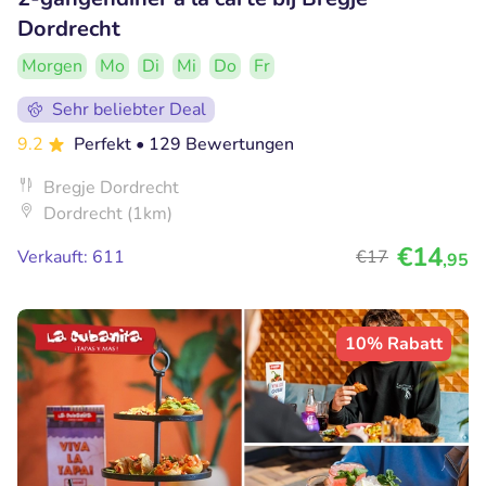
Dordrecht
Morgen
Mo
Di
Mi
Do
Fr
Sehr beliebter Deal
9.2
Perfekt
• 129 Bewertungen
Bregje Dordrecht
Dordrecht (1km)
€14
Verkauft: 611
€17
,95
10% Rabatt