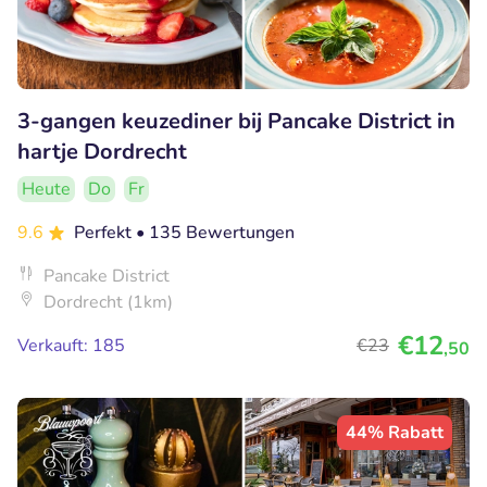
3-gangen keuzediner bij Pancake District in
hartje Dordrecht
Heute
Do
Fr
9.6
Perfekt
• 135 Bewertungen
Pancake District
Dordrecht (1km)
€12
Verkauft: 185
€23
,50
44% Rabatt