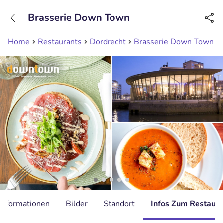
+31208089263
Brasserie Down Town
Erreichbar bis 23:00 Uhr
Home
Restaurants
Dordrecht
Brasserie Down Town
Informationen
Bilder
Standort
Infos Zum Restaura