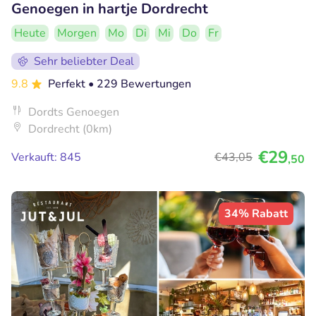
Genoegen in hartje Dordrecht
Heute
Morgen
Mo
Di
Mi
Do
Fr
Sehr beliebter Deal
9.8
Perfekt
• 229 Bewertungen
Dordts Genoegen
Dordrecht (0km)
€29
Verkauft: 845
€43
,05
,50
34% Rabatt