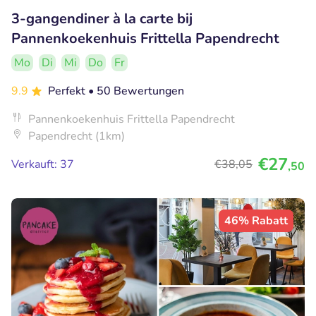
3-gangendiner à la carte bij
Pannenkoekenhuis Frittella Papendrecht
Mo
Di
Mi
Do
Fr
9.9
Perfekt
• 50 Bewertungen
Pannenkoekenhuis Frittella Papendrecht
Papendrecht (1km)
€27
Verkauft: 37
€38
,05
,50
46% Rabatt