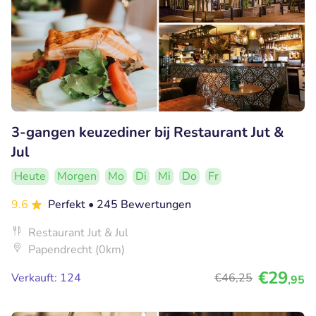
3-gangen keuzediner bij Restaurant Jut &
Jul
Heute
Morgen
Mo
Di
Mi
Do
Fr
9.6
Perfekt
• 245 Bewertungen
Restaurant Jut & Jul
Papendrecht (0km)
€29
Verkauft: 124
€46
,25
,95