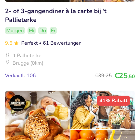
2- of 3-gangendiner à la carte bij 't
Pallieterke
Morgen
Mi
Do
Fr
9.6
Perfekt
• 61 Bewertungen
't Pallieterke
Brugge (0km)
€25
Verkauft: 106
€39
,25
,50
41% Rabatt