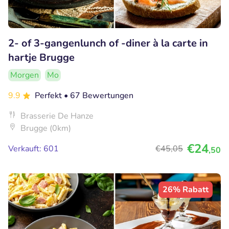
2- of 3-gangenlunch of -diner à la carte in
hartje Brugge
Morgen
Mo
9.9
Perfekt
• 67 Bewertungen
Brasserie De Hanze
Brugge (0km)
€24
Verkauft: 601
€45
,05
,50
26% Rabatt