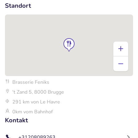
Standort
Brasserie Feniks
't Zand 5, 8000 Brugge
291 km von Le Havre
0km vom Bahnhof
Kontakt
+31208089263