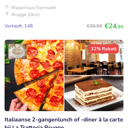
Malpertuus Eiermarkt
Brugge (0km)
€24
Verkauft: 148
€30
,50
,90
32% Rabatt
Italiaanse 2-gangenlunch of -diner à la carte
bij La Trattoria Brugge