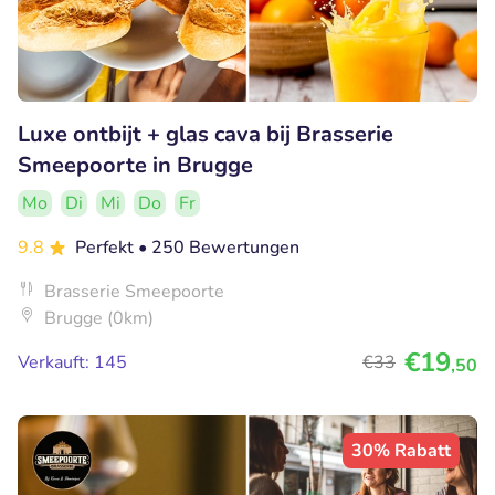
Luxe ontbijt + glas cava bij Brasserie
Smeepoorte in Brugge
Mo
Di
Mi
Do
Fr
9.8
Perfekt
• 250 Bewertungen
Brasserie Smeepoorte
Brugge (0km)
€19
Verkauft: 145
€33
,50
30% Rabatt