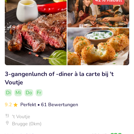
42% Rabatt
3-gangenlunch of -diner à la carte bij 't
Voutje
Di
Mi
Do
Fr
9.2
Perfekt
• 61 Bewertungen
't Voutje
Brugge (0km)