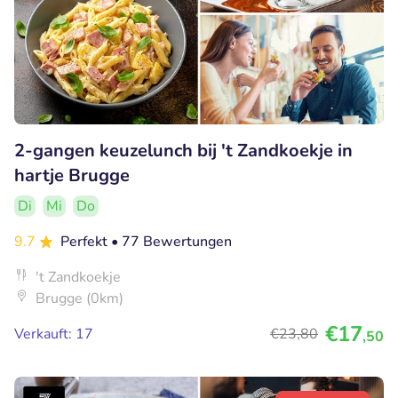
2-gangen keuzelunch bij 't Zandkoekje in
hartje Brugge
Di
Mi
Do
9.7
Perfekt
• 77 Bewertungen
't Zandkoekje
Brugge (0km)
€17
Verkauft: 17
€23
,80
,50