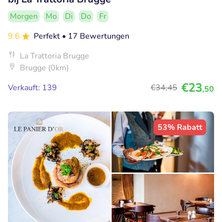
Morgen
Mo
Di
Do
Fr
9.6
Perfekt
• 17 Bewertungen
La Trattoria Brugge
Brugge (0km)
€23
Verkauft: 139
€34
,45
,50
53% Rabatt