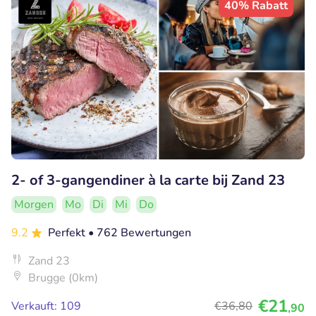
40% Rabatt
2- of 3-gangendiner à la carte bij Zand 23
Morgen
Mo
Di
Mi
Do
9.2
Perfekt
• 762 Bewertungen
Zand 23
Brugge (0km)
€21
Verkauft: 109
€36
,80
,90