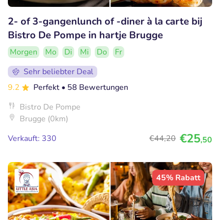
2- of 3-gangenlunch of -diner à la carte bij
Bistro De Pompe in hartje Brugge
Morgen
Mo
Di
Mi
Do
Fr
Sehr beliebter Deal
9.2
Perfekt
• 58 Bewertungen
Bistro De Pompe
Brugge (0km)
€25
Verkauft: 330
€44
,20
,50
45% Rabatt