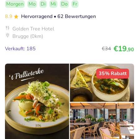
Morgen
Mo
Di
Mi
Do
Fr
8.9
Hervorragend
• 62 Bewertungen
Golden Tree Hotel
Brugge (0km)
€19
Verkauft: 185
€34
,90
35% Rabatt