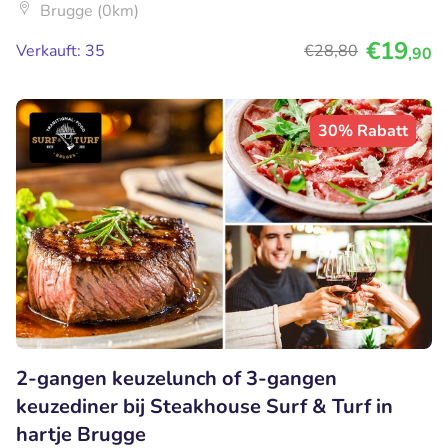
Brugge (0km)
€19
Verkauft: 35
€28
,80
,90
30% Rabatt
2-gangen keuzelunch of 3-gangen
keuzediner bij Steakhouse Surf & Turf in
hartje Brugge