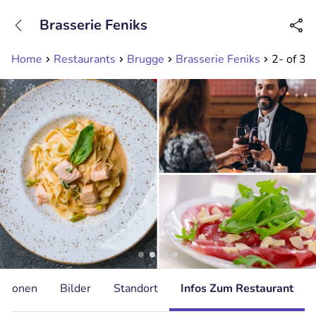
+31208089263
Brasserie Feniks
Erreichbar bis 23:00 Uhr
Home
Restaurants
Brugge
Brasserie Feniks
2- of 3-
ationen
Bilder
Standort
Infos Zum Restaurant