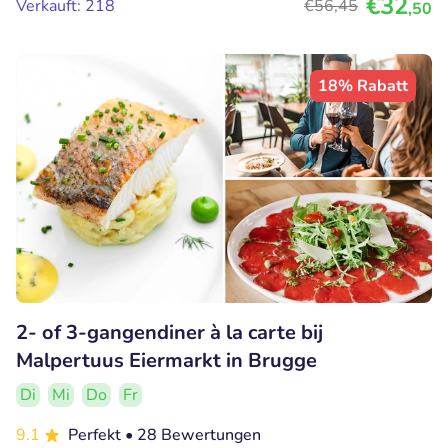
€32
Verkauft: 218
€56
,45
,50
18% Rabatt
2- of 3-gangendiner à la carte bij
Malpertuus Eiermarkt in Brugge
Di
Mi
Do
Fr
9.1
Perfekt
• 28 Bewertungen