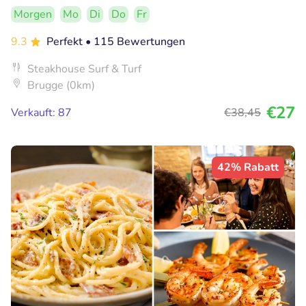
Morgen
Mo
Di
Do
Fr
9.3
Perfekt
• 115 Bewertungen
Steakhouse Surf & Turf
Brugge (0km)
€27
Verkauft: 87
€38
,45
42% Rabatt