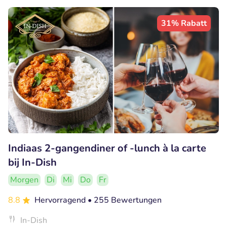
31% Rabatt
Indiaas 2-gangendiner of -lunch à la carte
bij In-Dish
Morgen
Di
Mi
Do
Fr
8.8
Hervorragend
• 255 Bewertungen
In-Dish