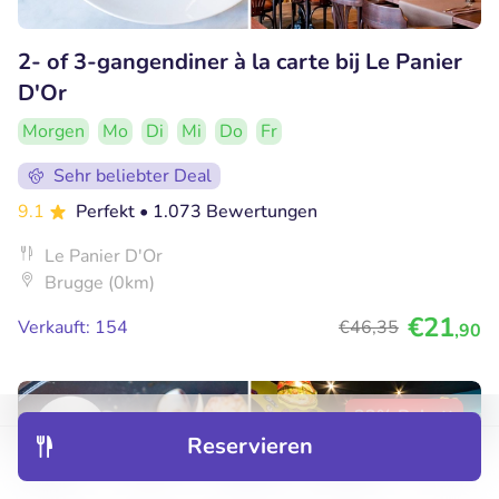
2- of 3-gangendiner à la carte bij Le Panier
D'Or
Morgen
Mo
Di
Mi
Do
Fr
Sehr beliebter Deal
9.1
Perfekt
• 1.073 Bewertungen
Le Panier D'Or
Brugge (0km)
€21
Verkauft: 154
€46
,35
,90
32% Rabatt
Reservieren
Entdecken
Hotels
Restaurants
Buchungen
Menü