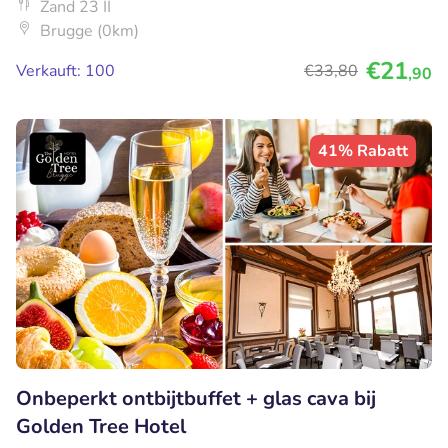
Zand 23 II
Brugge (0km)
€21
Verkauft: 100
€33
,80
,90
41% Rabatt
Onbeperkt ontbijtbuffet + glas cava bij
Golden Tree Hotel