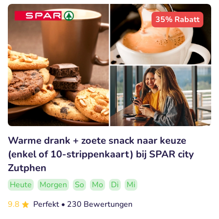
35% Rabatt
Warme drank + zoete snack naar keuze
(enkel of 10-strippenkaart) bij SPAR city
Zutphen
Heute
Morgen
So
Mo
Di
Mi
9.8
Perfekt
• 230 Bewertungen