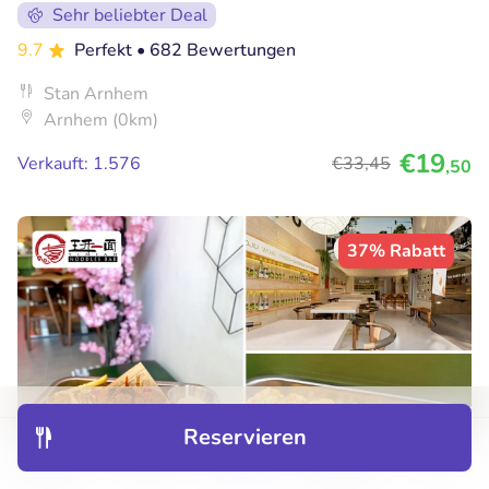
Sehr beliebter Deal
9.7
Perfekt
• 682 Bewertungen
Stan Arnhem
Arnhem (0km)
€19
Verkauft: 1.576
€33
,45
,50
37% Rabatt
Reservieren
Entdecken
Hotels
Restaurants
Buchungen
Menü