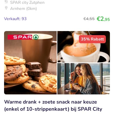
SPAR city Zutphen
Arnhem (0km)
€2
Verkauft: 93
€4
,55
,95
35% Rabatt
Warme drank + zoete snack naar keuze
(enkel of 10-strippenkaart) bij SPAR City