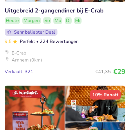
Uitgebreid 2-gangendiner bij E-Crab
Heute
Morgen
So
Mo
Di
Mi
Sehr beliebter Deal
9.5
Perfekt
• 224 Bewertungen
E-Crab
Arnhem (0km)
€29
Verkauft: 321
€41
,35
10% Rabatt