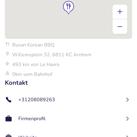
Busan Korean BBQ
Willemsplein 32, 6811 KC Arnhem
493 km von Le Havre
0km vom Bahnhof
Kontakt
+31208089263
Firmenprofil