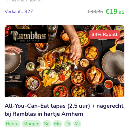
Arnhem (0km)
€19
Verkauft: 927
€33
,95
,95
34% Rabatt
All-You-Can-Eat tapas (2,5 uur) + nagerecht
bij Ramblas in hartje Arnhem
Heute
Morgen
So
Mo
Di
Mi