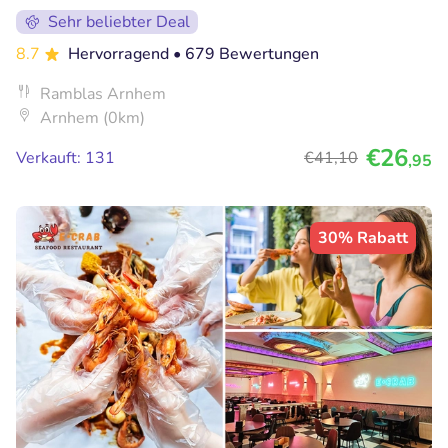
Sehr beliebter Deal
8.7
Hervorragend
• 679 Bewertungen
Ramblas Arnhem
Arnhem (0km)
€26
Verkauft: 131
€41
,10
,95
30% Rabatt