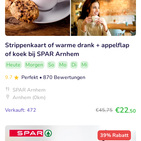
Strippenkaart of warme drank + appelflap
of koek bij SPAR Arnhem
Heute
Morgen
So
Mo
Di
Mi
9.7
Perfekt
• 870 Bewertungen
SPAR Arnhem
Arnhem (0km)
€22
Verkauft: 472
€45
,75
,50
39% Rabatt