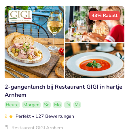
43% Rabatt
2-gangenlunch bij Restaurant GIGI in hartje
Arnhem
Heute
Morgen
So
Mo
Di
Mi
9
Perfekt
• 127 Bewertungen
Restaurant GIGI Arnhem