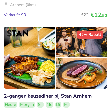
Arnhem (0km)
€12
Verkauft: 90
€22
,50
42% Rabatt
2-gangen keuzediner bij Stan Arnhem
Heute
Morgen
So
Mo
Di
Mi