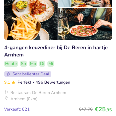
4-gangen keuzediner bij De Beren in hartje
Arnhem
Heute
So
Mo
Di
Mi
Sehr beliebter Deal
9.1
Perfekt
• 496 Bewertungen
Restaurant De Beren Arnhem
Arnhem (0km)
€25
Verkauft: 821
€47
,70
,95