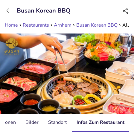
+31208089263
Busan Korean BBQ
Erreichbar bis 23:00 Uhr
Home
Restaurants
Arnhem
Busan Korean BBQ
All-Y
ationen
Bilder
Standort
Infos Zum Restaurant