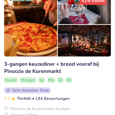
41% Rabatt
3-gangen keuzediner + brood vooraf bij
Pinoccio de Korenmarkt
Heute
Morgen
So
Mo
Di
Mi
Sehr beliebter Deal
9.2
Perfekt
• 144 Bewertungen
Pinoccio de Korenmarkt Arnhem