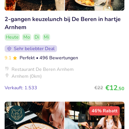
2-gangen keuzelunch bij De Beren in hartje
Arnhem
Heute
Mo
Di
Mi
Sehr beliebter Deal
9.1
Perfekt
• 496 Bewertungen
Restaurant De Beren Arnhem
Arnhem (0km)
€12
Verkauft: 1.533
€22
,50
46% Rabatt