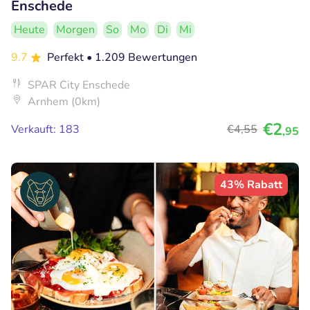
Enschede
Heute
Morgen
So
Mo
Di
Mi
9.7
Perfekt
• 1.209 Bewertungen
SPAR City Enschede
Arnhem (0km)
€2
Verkauft: 183
€4
,55
,95
43% Rabatt