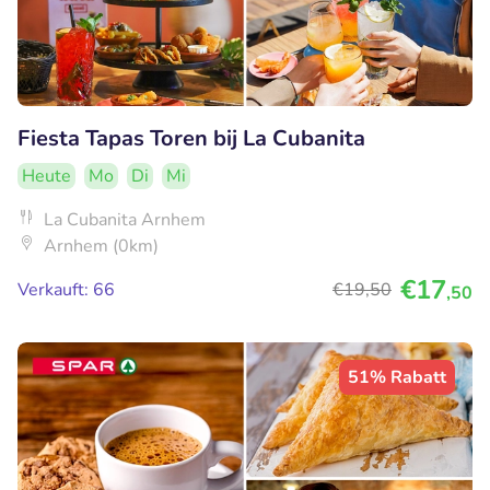
Fiesta Tapas Toren bij La Cubanita
Heute
Mo
Di
Mi
La Cubanita Arnhem
Arnhem (0km)
€17
Verkauft: 66
€19
,50
,50
51% Rabatt