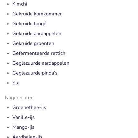
Kimchi
Gekruide komkommer
Gekruide taugé
Gekruide aardappelen
Gekruide groenten
Gefermenteerde rettich
Geglazuurde aardappelen
Geglazuurde pinda’s
Sla
Nagerechten:
Groenethee-ijs
Vanille-ijs
Mango-ijs
Aardbeien-ijs