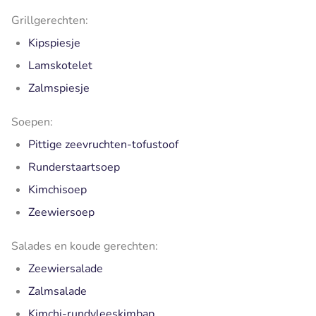
Grillgerechten:
Kipspiesje
Lamskotelet
Zalmspiesje
Soepen:
Pittige zeevruchten-tofustoof
Runderstaartsoep
Kimchisoep
Zeewiersoep
Salades en koude gerechten:
Zeewiersalade
Zalmsalade
Kimchi-rundvleeskimbap