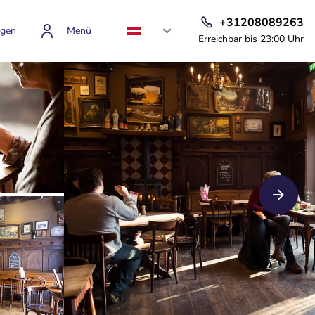
+31208089263
gen
Menü
Erreichbar bis 23:00 Uhr