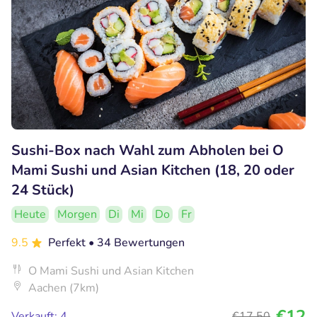
Sushi-Box nach Wahl zum Abholen bei O
Mami Sushi und Asian Kitchen (18, 20 oder
24 Stück)
Heute
Morgen
Di
Mi
Do
Fr
9.5
Perfekt
• 34 Bewertungen
O Mami Sushi und Asian Kitchen
Aachen (7km)
€12
Verkauft: 4
€17
,50