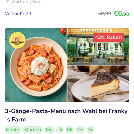
Aachen (7km)
€6
Verkauft: 24
€9
,99
,90
43% Rabatt
3-Gänge-Pasta-Menü nach Wahl bei Franky
´s Farm
Heute
Morgen
Mo
Di
Mi
Do
Fr