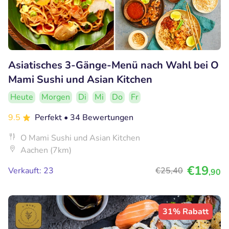
Asiatisches 3-Gänge-Menü nach Wahl bei O
Mami Sushi und Asian Kitchen
Heute
Morgen
Di
Mi
Do
Fr
9.5
Perfekt
• 34 Bewertungen
O Mami Sushi und Asian Kitchen
Aachen (7km)
€19
Verkauft: 23
€25
,40
,90
31% Rabatt