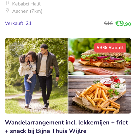
Kebabci Halil
Aachen (7km)
€9
Verkauft: 21
€16
,90
53% Rabatt
Wandelarrangement incl. lekkernijen + friet
+ snack bij Bijna Thuis Wijlre