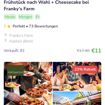
Frühstück nach Wahl + Cheesecake bei
Franky's Farm
Heute
Morgen
Fr
9
Perfekt
• 73 Bewertungen
Franky's Farm
Aachen (8km)
€11
Verkauft: 92
€17
,40
23% Rabatt