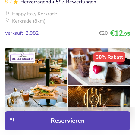
8.7
Hervorragend
• 597 Bewertungen
Happy Italy Kerkrade
Kerkrade (8km)
€12
Verkauft: 2.982
€20
,95
38% Rabatt
Reservieren
Entdecken
Hotels
Restaurants
Buchungen
Menü
High tea naar keuze (2 uur) bij De Eetkamer