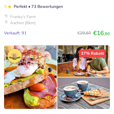
9
Perfekt
• 73 Bewertungen
Franky's Farm
Aachen (8km)
€16
Verkauft: 91
€29
,60
,90
37% Rabatt