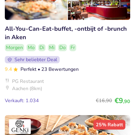
All-You-Can-Eat-buffet, -ontbijt of -brunch
in Aken
Morgen
Mo
Di
Mi
Do
Fr
Sehr beliebter Deal
9.4
Perfekt
• 23 Bewertungen
PG Restaurant
Aachen (8km)
€9
Verkauft: 1.034
€16
,90
,90
25% Rabatt