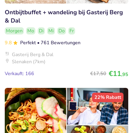
Ontbijtbuffet + wandeling bij Gasterij Berg
& Dal
Morgen
Mo
Di
Mi
Do
Fr
9.8
Perfekt
• 761 Bewertungen
Gasterij Berg & Dal
Slenaken (7km)
€11
Verkauft: 166
€17
,50
,95
22% Rabatt