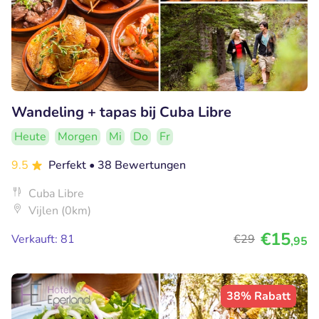
Wandeling + tapas bij Cuba Libre
Heute
Morgen
Mi
Do
Fr
9.5
Perfekt
• 38 Bewertungen
Cuba Libre
Vijlen (0km)
€15
Verkauft: 81
€29
,95
38% Rabatt