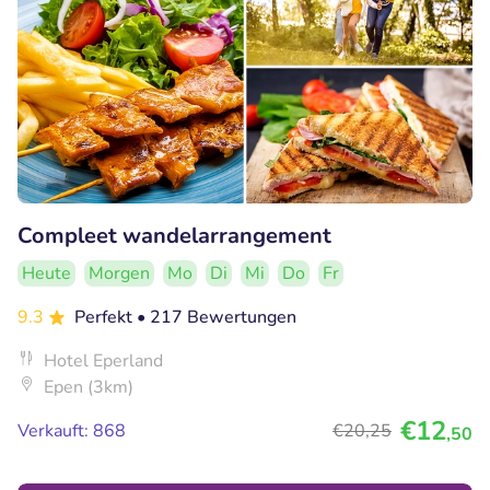
Compleet wandelarrangement
Heute
Morgen
Mo
Di
Mi
Do
Fr
9.3
Perfekt
• 217 Bewertungen
Hotel Eperland
Epen (3km)
€12
Verkauft: 868
€20
,25
,50