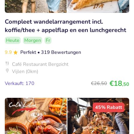
Compleet wandelarrangement incl.
koffie/thee + appelflap en een lunchgerecht
Heute
Morgen
Fr
9.9
Perfekt
• 319 Bewertungen
Café Restaurant Bergzicht
Vijlen (0km)
€18
Verkauft: 170
€26
,50
,50
45% Rabatt