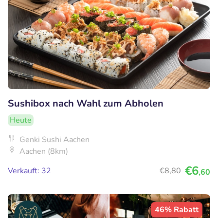
Sushibox nach Wahl zum Abholen
Heute
Genki Sushi Aachen
Aachen (8km)
€6
Verkauft: 32
€8
,80
,60
46% Rabatt