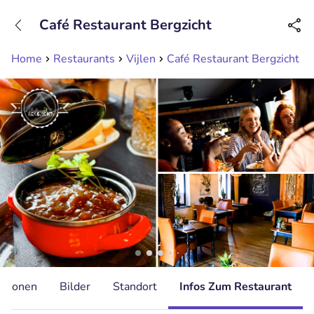
+31208089263
Café Restaurant Bergzicht
Erreichbar bis 23:00 Uhr
Home
Restaurants
Vijlen
Café Restaurant Bergzicht
ationen
Bilder
Standort
Infos Zum Restaurant