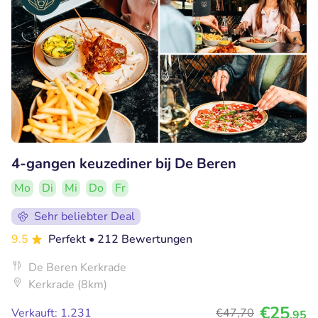
4-gangen keuzediner bij De Beren
Mo
Di
Mi
Do
Fr
Sehr beliebter Deal
9.5
Perfekt
• 212 Bewertungen
De Beren Kerkrade
Kerkrade (8km)
€25
Verkauft: 1.231
€47
,70
,95