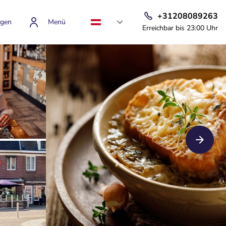
+31208089263
gen
Menü
Erreichbar bis 23:00 Uhr