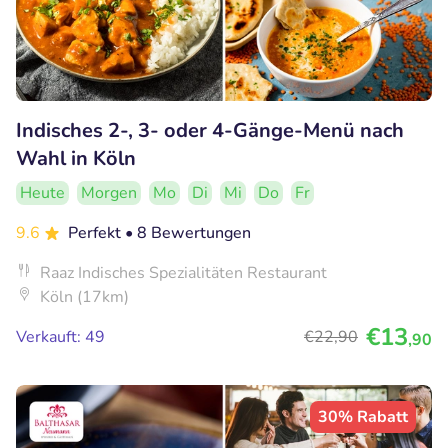
Indisches 2-, 3- oder 4-Gänge-Menü nach
Wahl in Köln
Heute
Morgen
Mo
Di
Mi
Do
Fr
9.6
Perfekt
• 8 Bewertungen
Raaz Indisches Spezialitäten Restaurant
Köln (17km)
€13
Verkauft: 49
€22
,90
,90
30% Rabatt