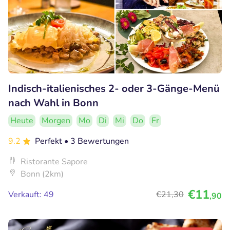
Indisch-italienisches 2- oder 3-Gänge-Menü
nach Wahl in Bonn
Heute
Morgen
Mo
Di
Mi
Do
Fr
9.2
Perfekt
• 3 Bewertungen
Ristorante Sapore
Bonn (2km)
€11
Verkauft: 49
€21
,30
,90