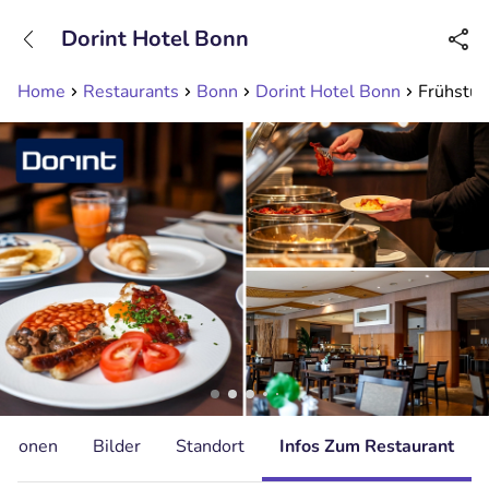
+31208089263
Dorint Hotel Bonn
Erreichbar bis 23:00 Uhr
Home
Restaurants
Bonn
Dorint Hotel Bonn
Frühstüc
ationen
Bilder
Standort
Infos Zum Restaurant