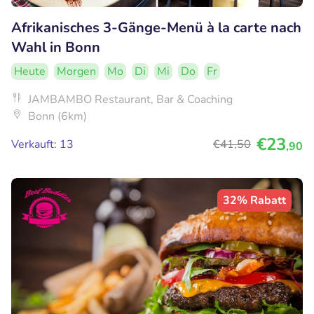
Afrikanisches 3-Gänge-Menü à la carte nach
Wahl in Bonn
Heute
Morgen
Mo
Di
Mi
Do
Fr
JAMBAMBO Restaurant, Bar & Coaching
Bonn (6km)
€23
Verkauft: 13
€41
,50
,90
32% Rabatt