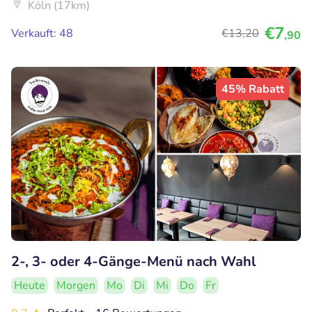
Köln (17km)
€7
Verkauft: 48
€13
,20
,90
45% Rabatt
2-, 3- oder 4-Gänge-Menü nach Wahl
Heute
Morgen
Mo
Di
Mi
Do
Fr