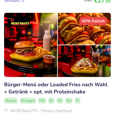
€27
Verkauft: 0
€40
,90
40% Rabatt
Bürger-Menü oder Loaded Fries nach Wahl
+ Getränk + opt. mit Proteinshake
Heute
Morgen
Mo
Di
Mi
Do
Fr
MCRONAUTS - Fitness Fastfood