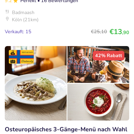
9.2
Perfekt
• 16 Bewertungen
Badmaash
Köln (21km)
€13
Verkauft: 15
€25
,10
,90
42% Rabatt
Osteuropäisches 3-Gänge-Menü nach Wahl