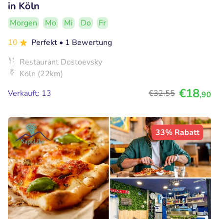
in Köln
Morgen
Mo
Mi
Do
Fr
10
Perfekt
• 1 Bewertung
Restaurant Dostoevsky
Köln (22km)
€18
Verkauft: 13
€32
,55
,90
33% Rabatt