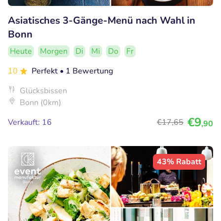
Asiatisches 3-Gänge-Menü nach Wahl in
Bonn
Heute
Morgen
Di
Mi
Do
Fr
10
Perfekt
• 1 Bewertung
Glücksbissen
Bonn (0km)
€9
Verkauft: 16
€17
,65
,90
43% Rabatt