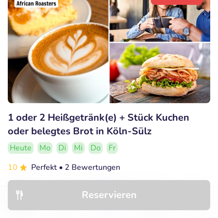
1 oder 2 Heißgetränk(e) + Stück Kuchen
oder belegtes Brot in Köln-Sülz
Heute
Mo
Di
Mi
Do
Fr
10
Perfekt
• 2 Bewertungen
African Roasters
Reservieren
Köln (23km)
Entdecken
Hotels
Restaurants
Buchungen
Menü