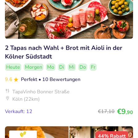
2 Tapas nach Wahl + Brot mit Aioli in der
Kölner Südstadt
Heute
Morgen
Mo
Di
Mi
Do
Fr
9.6
Perfekt
• 10 Bewertungen
TapaVinho Bonner Straße
Köln (22km)
€9
Verkauft: 12
€17
,10
,90
44% Rabatt