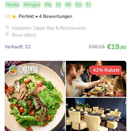
Heute
Morgen
Mo
Di
Mi
Do
Fr
10
Perfekt
• 4 Bewertungen
Abacanto Tapas-Bar & Restaurante
Bonn (4km)
€19
Verkauft: 22
€30
,15
,90
42% Rabatt