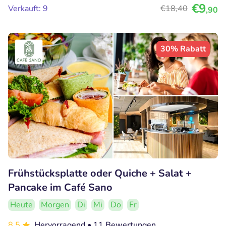
€9
Verkauft: 9
€18
,40
,90
30% Rabatt
Frühstücksplatte oder Quiche + Salat +
Pancake im Café Sano
Heute
Morgen
Di
Mi
Do
Fr
8.5
Hervorragend
• 11 Bewertungen