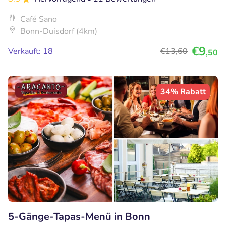
Café Sano
Bonn-Duisdorf (4km)
€9
Verkauft: 18
€13
,60
,50
34% Rabatt
5-Gänge-Tapas-Menü in Bonn