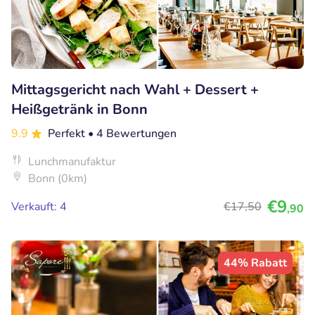
Mittagsgericht nach Wahl + Dessert +
Heißgetränk in Bonn
9.9
Perfekt
• 4 Bewertungen
Lunchmanufaktur
Bonn (0km)
€9
Verkauft: 4
€17
,50
,90
44% Rabatt