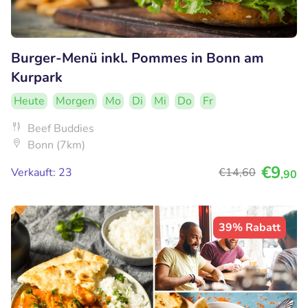
Burger-Menü inkl. Pommes in Bonn am
Kurpark
Heute
Morgen
Mo
Di
Mi
Do
Fr
Beef Buddies
Bonn (7km)
€9
Verkauft: 23
€14
,60
,90
39% Rabatt