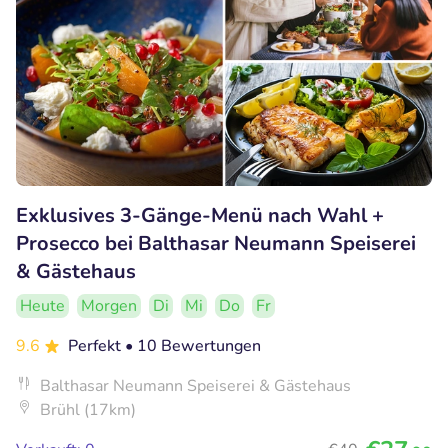
Exklusives 3-Gänge-Menü nach Wahl +
Prosecco bei Balthasar Neumann Speiserei
& Gästehaus
Heute
Morgen
Di
Mi
Do
Fr
9.6
Perfekt
• 10 Bewertungen
Balthasar Neumann Speiserei & Gästehaus
Brühl (17km)