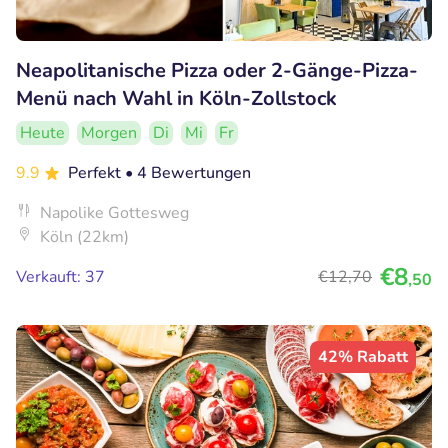
Neapolitanische Pizza oder 2-Gänge-Pizza-
Menü nach Wahl in Köln-Zollstock
Heute
Morgen
Di
Mi
Fr
9.9
Perfekt
• 4 Bewertungen
Napolike Gottesweg
Köln (22km)
€8
Verkauft: 37
€12
,70
,50
42% Rabatt