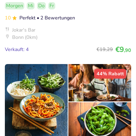
Morgen
Mi
Do
Fr
10
Perfekt
• 2 Bewertungen
Jokar's Bar
Bonn (0km)
€9
Verkauft: 4
€19
,29
,90
44% Rabatt