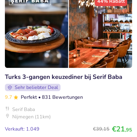
44% Rabatt
Turks 3-gangen keuzediner bij Serif Baba
Sehr beliebter Deal
9.7
Perfekt
• 831 Bewertungen
Serif Baba
Nijmegen (11km)
€21
Verkauft: 1.049
€39
,15
,95