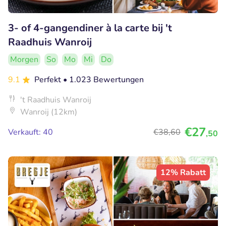
3- of 4-gangendiner à la carte bij 't
Raadhuis Wanroij
Morgen
So
Mo
Mi
Do
9.1
Perfekt
• 1.023 Bewertungen
't Raadhuis Wanroij
Wanroij (12km)
€27
Verkauft: 40
€38
,60
,50
12% Rabatt