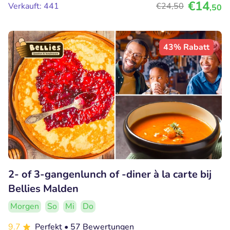
€14
Verkauft: 441
€24
,50
,50
43% Rabatt
2- of 3-gangenlunch of -diner à la carte bij
Bellies Malden
Morgen
So
Mi
Do
9.7
Perfekt
• 57 Bewertungen