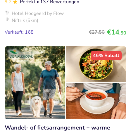
9.2
Perfekt
• 137 Bewertungen
Hotel Hoogeerd by Flow
Niftrik (5km)
€14
Verkauft: 168
€27
,50
,50
46% Rabatt
Wandel- of fietsarrangement + warme