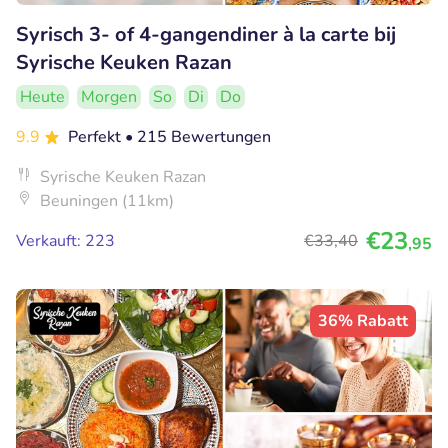
Syrisch 3- of 4-gangendiner à la carte bij
Syrische Keuken Razan
Heute
Morgen
So
Di
Do
9.9
Perfekt
• 215 Bewertungen
Syrische Keuken Razan
Beuningen (11km)
€23
Verkauft: 223
€33
,40
,95
36% Rabatt