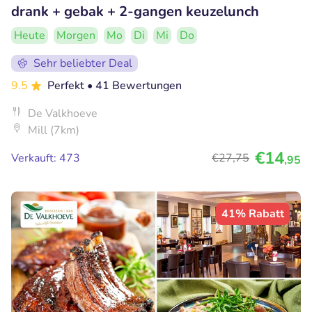
drank + gebak + 2-gangen keuzelunch
Heute
Morgen
Mo
Di
Mi
Do
Sehr beliebter Deal
9.5
Perfekt
• 41 Bewertungen
De Valkhoeve
Mill (7km)
€14
Verkauft: 473
€27
,75
,95
41% Rabatt