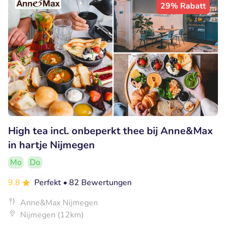
29% Rabatt
High tea incl. onbeperkt thee bij Anne&Max
in hartje Nijmegen
Mo
Do
9.8
Perfekt
• 82 Bewertungen
Anne&Max Nijmegen
Nijmegen (12km)