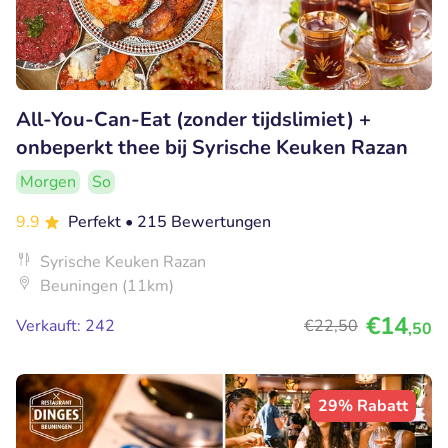
All-You-Can-Eat (zonder tijdslimiet) +
onbeperkt thee bij Syrische Keuken Razan
Morgen
So
9.9
Perfekt
• 215 Bewertungen
Syrische Keuken Razan
Beuningen (11km)
€14
Verkauft: 242
€22
,50
,50
29% Rabatt