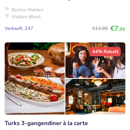
Bellies Malden
Malden (8km)
€7
Verkauft: 247
€13
,85
,95
44% Rabatt
Turks 3-gangendiner à la carte