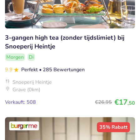
3-gangen high tea (zonder tijdslimiet) bij
Snoeperij Heintje
Morgen
Di
9.9
Perfekt
• 285 Bewertungen
Snoeperij Heintje
Grave (0km)
€17
Verkauft: 508
€26
,95
,50
35% Rabatt