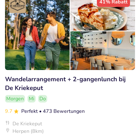
41% Rabatt
Wandelarrangement + 2-gangenlunch bij
De Kriekeput
Morgen
Mi
Do
9.7
Perfekt
• 473 Bewertungen
De Kriekeput
Herpen (8km)