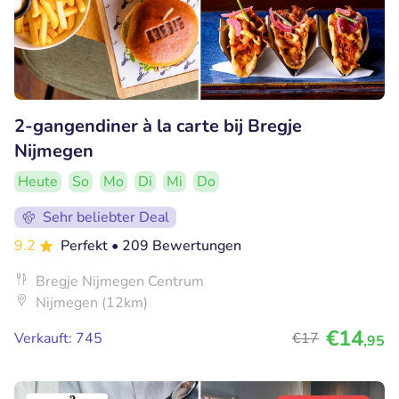
2-gangendiner à la carte bij Bregje
Nijmegen
Heute
So
Mo
Di
Mi
Do
Sehr beliebter Deal
9.2
Perfekt
• 209 Bewertungen
Bregje Nijmegen Centrum
Nijmegen (12km)
€14
Verkauft: 745
€17
,95