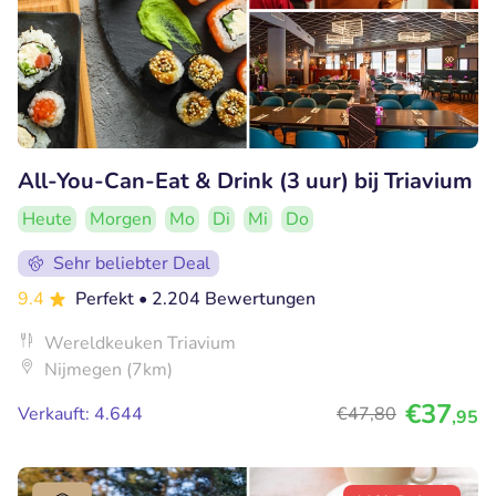
All-You-Can-Eat & Drink (3 uur) bij Triavium
Heute
Morgen
Mo
Di
Mi
Do
Sehr beliebter Deal
9.4
Perfekt
• 2.204 Bewertungen
Wereldkeuken Triavium
Nijmegen (7km)
€37
Verkauft: 4.644
€47
,80
,95