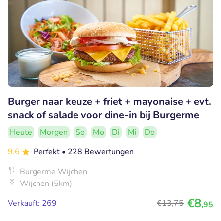
Burger naar keuze + friet + mayonaise + evt.
snack of salade voor dine-in bij Burgerme
Heute
Morgen
So
Mo
Di
Mi
Do
9.6
Perfekt
• 228 Bewertungen
Burgerme Wijchen
Wijchen (5km)
€8
Verkauft: 269
€13
,75
,95