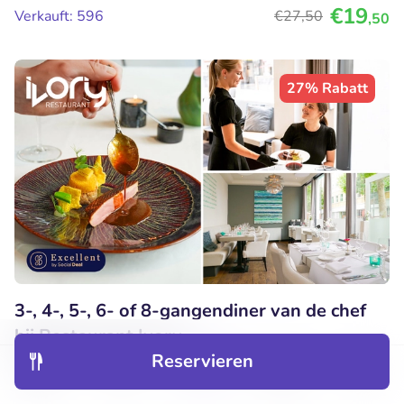
€19
Verkauft: 596
€27
,50
,50
27% Rabatt
3-, 4-, 5-, 6- of 8-gangendiner van de chef
bij Restaurant Ivory
Reservieren
Heute
Morgen
Mi
Do
Entdecken
Hotels
Restaurants
Buchungen
Menü
9.5
Perfekt
• 394 Bewertungen