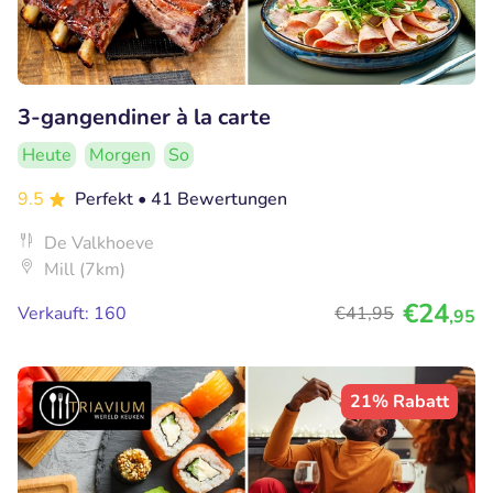
3-gangendiner à la carte
Heute
Morgen
So
9.5
Perfekt
• 41 Bewertungen
De Valkhoeve
Mill (7km)
€24
Verkauft: 160
€41
,95
,95
21% Rabatt