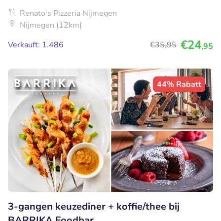
Renato's Pizzeria Nijmegen
Nijmegen (12km)
€24
Verkauft: 1.486
€35
,95
,95
44% Rabatt
3-gangen keuzediner + koffie/thee bij
BARRIKA Foodbar