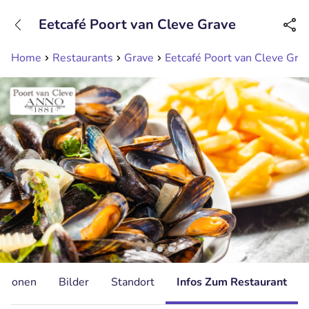
+31208089263
Eetcafé Poort van Cleve Grave
Erreichbar bis 23:00 Uhr
Home
Restaurants
Grave
Eetcafé Poort van Cleve Gra
ationen
Bilder
Standort
Infos Zum Restaurant