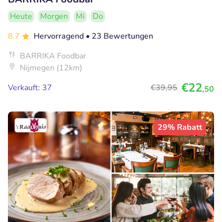
Heute
Morgen
Mi
Do
8.7
Hervorragend
• 23 Bewertungen
BARRIKA Foodbar
Nijmegen (12km)
€22
Verkauft: 37
€39
,95
,50
29% Rabatt