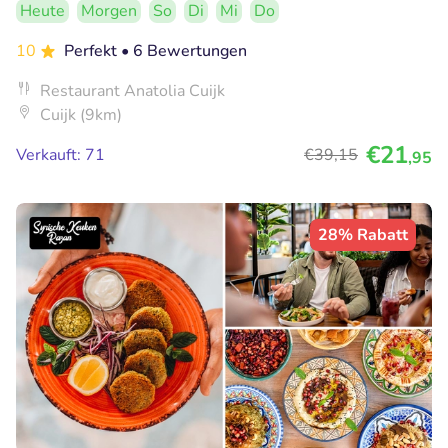
Heute
Morgen
So
Di
Mi
Do
10
Perfekt
• 6 Bewertungen
Restaurant Anatolia Cuijk
Cuijk (9km)
€21
Verkauft: 71
€39
,15
,95
28% Rabatt