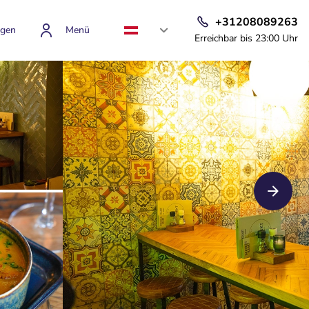
+31208089263
gen
Menü
Erreichbar bis 23:00 Uhr