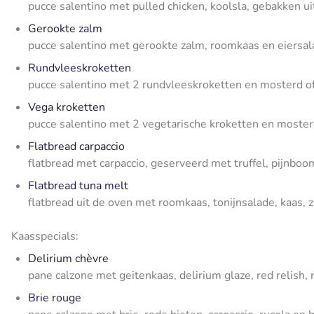
pucce salentino met pulled chicken, koolsla, gebakken 
Gerookte zalm
pucce salentino met gerookte zalm, roomkaas en eiersa
Rundvleeskroketten
pucce salentino met 2 rundvleeskroketten en mosterd o
Vega kroketten
pucce salentino met 2 vegetarische kroketten en moste
Flatbread carpaccio
flatbread met carpaccio, geserveerd met truffel, pijnbo
Flatbread tuna melt
flatbread uit de oven met roomkaas, tonijnsalade, kaas, 
Kaasspecials:
Delirium chèvre
pane calzone met geitenkaas, delirium glaze, red relish,
Brie rouge