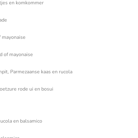
uitjes en komkommer
lade
f mayonaise
rd of mayonaise
ompit, Parmezaanse kaas en rucola
zoetzure rode ui en bosui
 rucola en balsamico