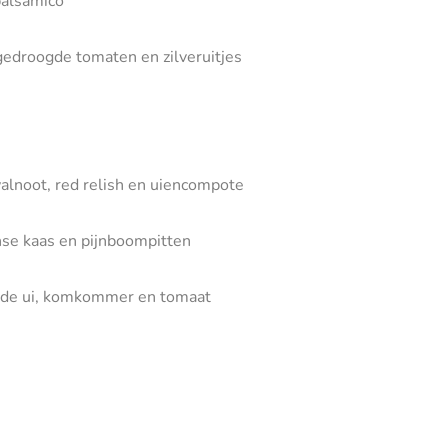
balsamico
edroogde tomaten en zilveruitjes
walnoot, red relish en uiencompote
nse kaas en pijnboompitten
 rode ui, komkommer en tomaat