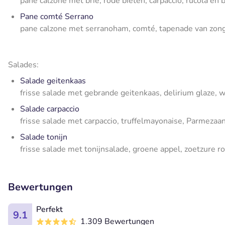
pane calzone met brie, rode bieten, carpaccio, rucola en 
Pane comté Serrano
pane calzone met serranoham, comté, tapenade van zong
Salades:
Salade geitenkaas
frisse salade met gebrande geitenkaas, delirium glaze, 
Salade carpaccio
frisse salade met carpaccio, truffelmayonaise, Parmezaa
Salade tonijn
frisse salade met tonijnsalade, groene appel, zoetzure
Bewertungen
Perfekt
9.1
1.309 Bewertungen