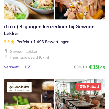
(Luxe) 3-gangen keuzediner bij Gewoon
Lekker
9.6
Perfekt
• 1.493 Bewertungen
Gewoon Lekker
Heerhugowaard (0km)
€19
Verkauft: 1.155
€38
,10
,95
40% Rabatt