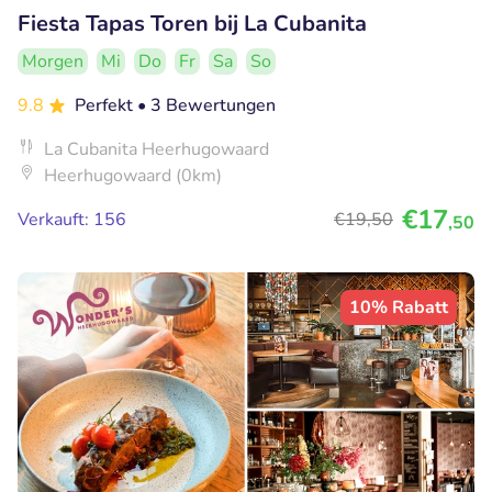
Fiesta Tapas Toren bij La Cubanita
Morgen
Mi
Do
Fr
Sa
So
9.8
Perfekt
• 3 Bewertungen
La Cubanita Heerhugowaard
Heerhugowaard (0km)
€17
Verkauft: 156
€19
,50
,50
10% Rabatt