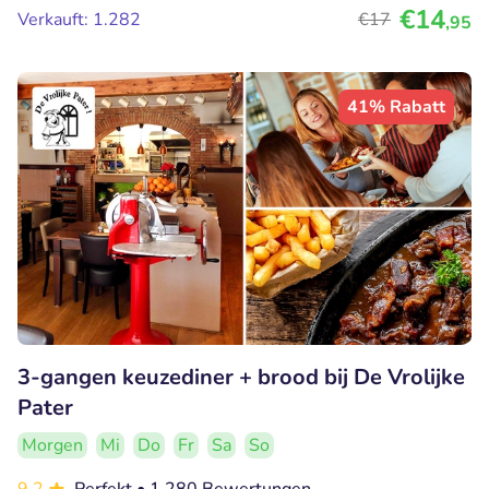
€14
Verkauft: 1.282
€17
,95
41% Rabatt
3-gangen keuzediner + brood bij De Vrolijke
Pater
Morgen
Mi
Do
Fr
Sa
So