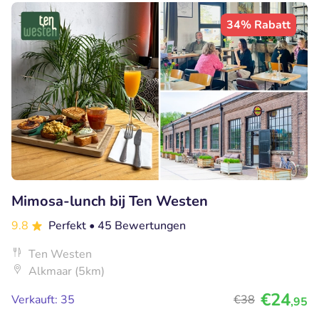
34% Rabatt
Mimosa-lunch bij Ten Westen
9.8
Perfekt
• 45 Bewertungen
Ten Westen
Alkmaar (5km)
€24
Verkauft: 35
€38
,95