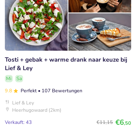
Tosti + gebak + warme drank naar keuze bij
Lief & Ley
Mi
Sa
9.8
Perfekt
• 107 Bewertungen
Lief & Ley
Heerhugowaard (2km)
€6
Verkauft: 43
€11
,15
,50