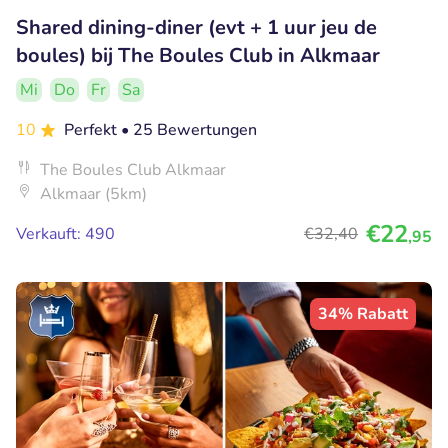
Shared dining-diner (evt + 1 uur jeu de
boules) bij The Boules Club in Alkmaar
Mi
Do
Fr
Sa
10
Perfekt
• 25 Bewertungen
The Boules Club Alkmaar
Alkmaar (5km)
€22
Verkauft: 490
€32
,40
,95
34% Rabatt