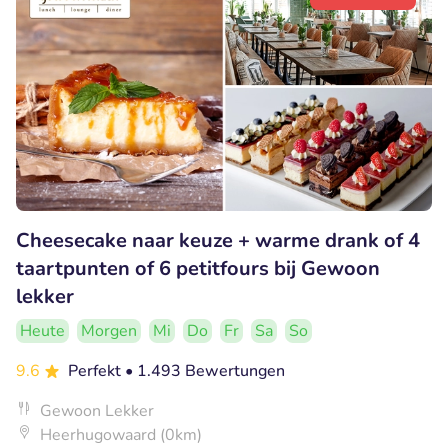
Cheesecake naar keuze + warme drank of 4
taartpunten of 6 petitfours bij Gewoon
lekker
Heute
Morgen
Mi
Do
Fr
Sa
So
9.6
Perfekt
• 1.493 Bewertungen
Gewoon Lekker
Heerhugowaard (0km)