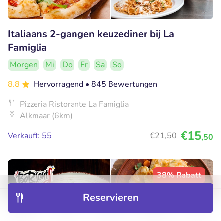
Italiaans 2-gangen keuzediner bij La
Famiglia
Morgen
Mi
Do
Fr
Sa
So
8.8
Hervorragend
• 845 Bewertungen
Pizzeria Ristorante La Famiglia
Alkmaar (6km)
€15
Verkauft: 55
€21
,50
,50
38% Rabatt
Reservieren
Entdecken
Hotels
Restaurants
Buchungen
Menü