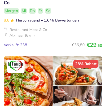
Co
Morgen
Mi
Do
Fr
So
8.8
Hervorragend
• 1.646 Bewertungen
Restaurant Meat & Co
Alkmaar (6km)
€29
Verkauft: 238
€36
,80
,50
28% Rabatt