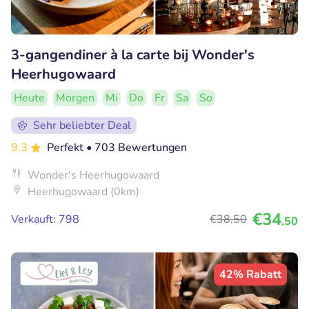
3-gangendiner à la carte bij Wonder's
Heerhugowaard
Heute
Morgen
Mi
Do
Fr
Sa
So
Sehr beliebter Deal
9.3
Perfekt
• 703 Bewertungen
Wonder's Heerhugowaard
Heerhugowaard (0km)
€34
Verkauft: 798
€38
,50
,50
42% Rabatt