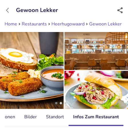
+31208089263
Gewoon Lekker
Erreichbar bis 23:00 Uhr
Home
Restaurants
Heerhugowaard
Gewoon Lekker
ationen
Bilder
Standort
Infos Zum Restaurant