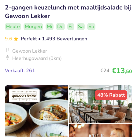
2-gangen keuzelunch met maaltijdsalade bij
Gewoon Lekker
Heute
Morgen
Mi
Do
Fr
Sa
So
9.6
Perfekt
• 1.493 Bewertungen
Gewoon Lekker
Heerhugowaard (0km)
€13
Verkauft: 261
€24
,50
48% Rabatt