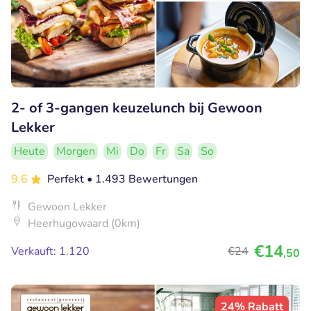
2- of 3-gangen keuzelunch bij Gewoon
Lekker
Heute
Morgen
Mi
Do
Fr
Sa
So
9.6
Perfekt
• 1.493 Bewertungen
Gewoon Lekker
Heerhugowaard (0km)
€14
Verkauft: 1.120
€24
,50
24% Rabatt