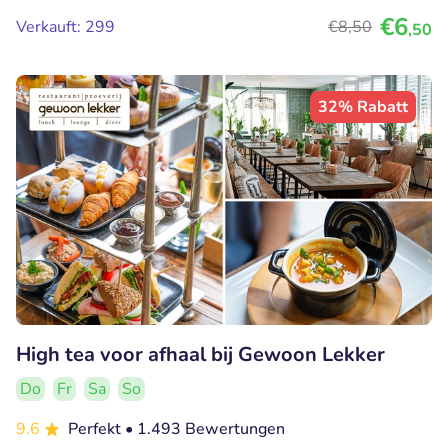
€6
Verkauft: 299
€8
,50
,50
32% Rabatt
High tea voor afhaal bij Gewoon Lekker
Do
Fr
Sa
So
9.6
Perfekt
• 1.493 Bewertungen