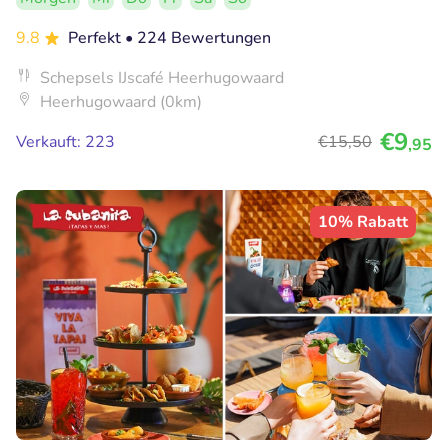
9.8
Perfekt
• 224 Bewertungen
Schepsels IJscafé Heerhugowaard
Heerhugowaard (0km)
€9
Verkauft: 223
€15
,50
,95
10% Rabatt