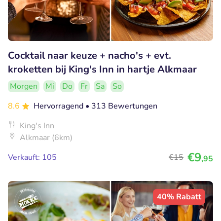
Cocktail naar keuze + nacho's + evt.
kroketten bij King's Inn in hartje Alkmaar
Morgen
Mi
Do
Fr
Sa
So
8.6
Hervorragend
• 313 Bewertungen
King's Inn
Alkmaar (6km)
€9
Verkauft: 105
€15
,95
40% Rabatt