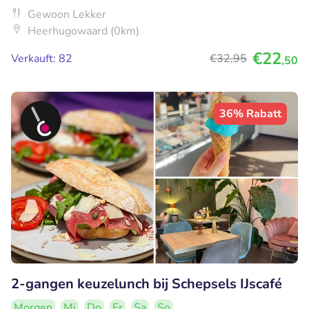
Gewoon Lekker
Heerhugowaard (0km)
€22
Verkauft: 82
€32
,95
,50
36% Rabatt
2-gangen keuzelunch bij Schepsels IJscafé
Morgen
Mi
Do
Fr
Sa
So