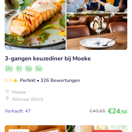
3-gangen keuzediner bij Moeke
Do
Fr
Sa
So
9.3
Perfekt
• 326 Bewertungen
Moeke
Alkmaar (6km)
€24
Verkauft: 47
€40
,65
,50