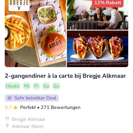
12% Rabatt
2-gangendiner à la carte bij Bregje Alkmaar
Heute
Mi
Fr
Sa
So
Sehr beliebter Deal
9.7
Perfekt
• 271 Bewertungen
Bregje Alkmaar
Alkmaar (6km)