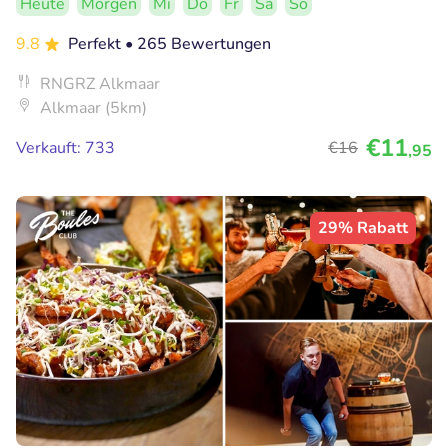
Heute
Morgen
Mi
Do
Fr
Sa
So
9.8
Perfekt
• 265 Bewertungen
RNGRZ Alkmaar
Alkmaar (5km)
€11
Verkauft: 733
€16
,95
29% Rabatt