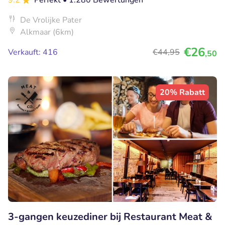
9.2
Perfekt
• 1.280 Bewertungen
De Vrolijke Pater
Alkmaar (6km)
€26
Verkauft: 416
€44
,95
,50
20% Rabatt
3-gangen keuzediner bij Restaurant Meat &