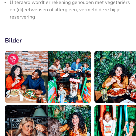
Uiteraard wordt er rekening gehouden met vegetariërs
en (di)eetwensen of allergieën, vermeld deze bij je
reservering
Bilder