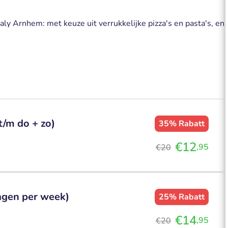
taly Arnhem: met keuze uit verrukkelijke pizza's en pasta's, en
t/m do + zo)
35%
Rabatt
€12
,95
€20
dagen per week)
25%
Rabatt
€14
,95
€20