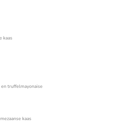
e kaas
 en truffelmayonaise
armezaanse kaas