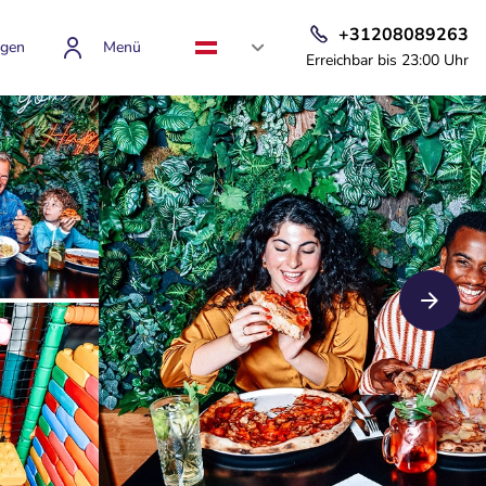
+31208089263
gen
Menü
Erreichbar bis 23:00 Uhr