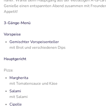
näher. Wähle beim Hauptgang aus der vielfältigen À-la-car
Genieße einen entspannten Abend zusammen mit Freunden, 
Appetit!
3-Gänge-Menü
Vorspeise
Gemischter Vorspeisenteller
mit Brot und verschiedenen Dips
Hauptgericht
Pizza:
Margherita
mit Tomatensauce und Käse
Salami
mit Salami
Cipolle