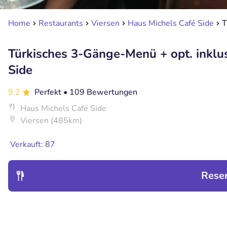
Home
Restaurants
Viersen
Haus Michels Café Side
T
Türkisches 3-Gänge-Menü + opt. inklu
Side
9.2
Perfekt
• 109 Bewertungen
Haus Michels Café Side
Viersen (485km)
Verkauft: 87
Rese