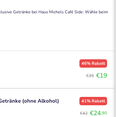
klusive Getränke bei Haus Michels Café Side: Wähle beim
46%
Rabatt
€19
€35
Getränke (ohne Alkohol)
41%
Rabatt
€24
,90
€42