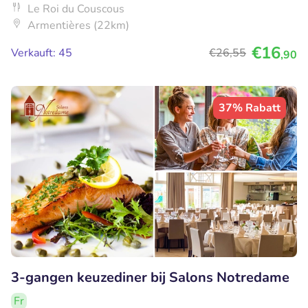
Le Roi du Couscous
Armentières (22km)
€16
Verkauft: 45
€26
,55
,90
37% Rabatt
3-gangen keuzediner bij Salons Notredame
Fr