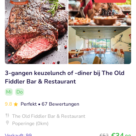
3-gangen keuzelunch of -diner bij The Old
Fiddler Bar & Restaurant
Mi
Do
9.8
Perfekt
• 67 Bewertungen
The Old Fiddler Bar & Restaurant
Poperinge (0km)
€34
Verkauft: 99
€52