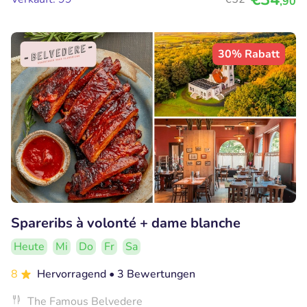
,90
30% Rabatt
Spareribs à volonté + dame blanche
Heute
Mi
Do
Fr
Sa
8
Hervorragend
• 3 Bewertungen
The Famous Belvedere