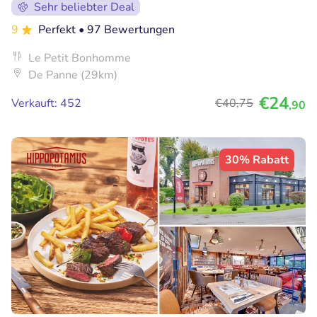
Sehr beliebter Deal
9
Perfekt
• 97 Bewertungen
Le Petit Bonhomme
De Panne (29km)
€24
Verkauft: 452
€40
,75
,90
30% Rabatt