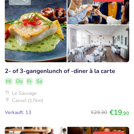
2- of 3-gangenlunch of -diner à la carte
Mi
Do
Fr
Sa
Le Sauvage
Cassel (17km)
€19
Verkauft: 13
€29
,30
,90