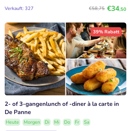
€34
Verkauft: 327
€58
,75
,50
39% Rabatt
2- of 3-gangenlunch of -diner à la carte in
De Panne
Heute
Morgen
Di
Mi
Do
Fr
Sa