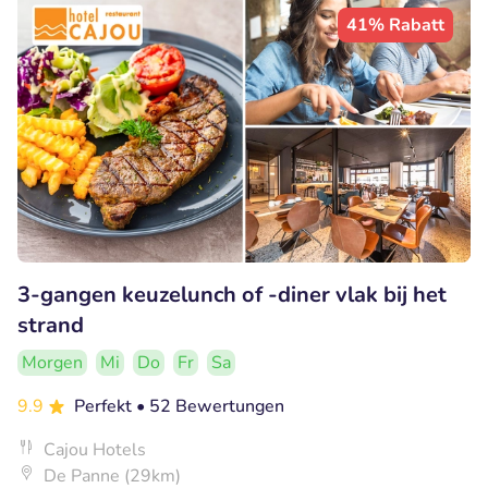
41% Rabatt
3-gangen keuzelunch of -diner vlak bij het
strand
Morgen
Mi
Do
Fr
Sa
9.9
Perfekt
• 52 Bewertungen
Cajou Hotels
De Panne (29km)