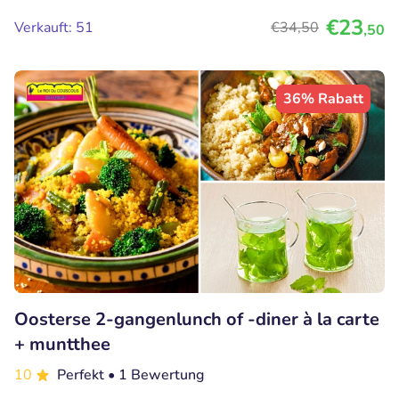
€23
Verkauft: 51
€34
,50
,50
36% Rabatt
Oosterse 2-gangenlunch of -diner à la carte
+ muntthee
10
Perfekt
• 1 Bewertung