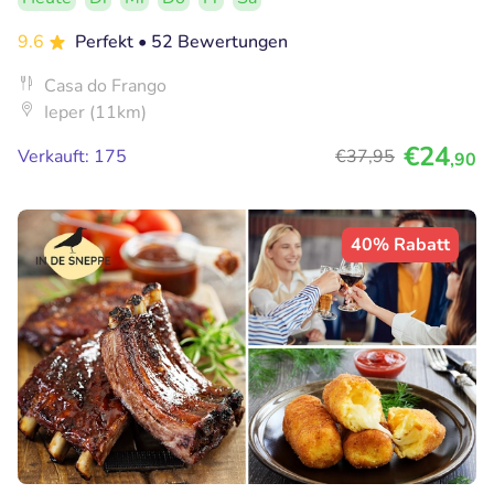
9.6
Perfekt
• 52 Bewertungen
Casa do Frango
Ieper (11km)
€24
Verkauft: 175
€37
,95
,90
40% Rabatt