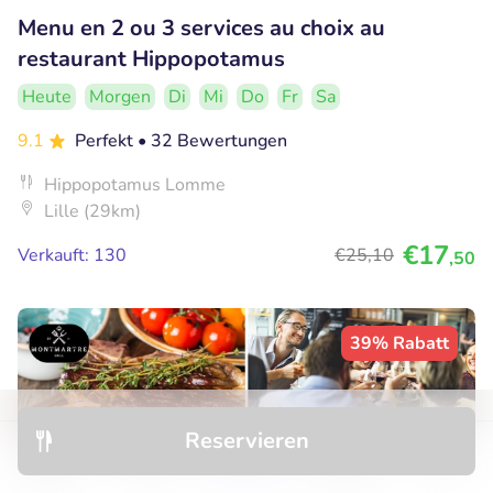
Menu en 2 ou 3 services au choix au
restaurant Hippopotamus
Heute
Morgen
Di
Mi
Do
Fr
Sa
9.1
Perfekt
• 32 Bewertungen
Hippopotamus Lomme
Lille (29km)
€17
Verkauft: 130
€25
,10
,50
39% Rabatt
Reservieren
Entdecken
Hotels
Restaurants
Buchungen
Menü