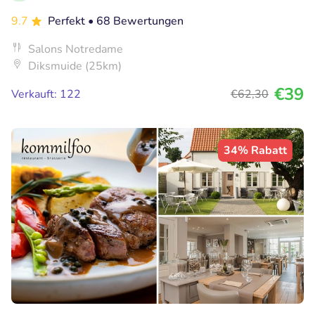
9.7
Perfekt
• 68 Bewertungen
Salons Notredame
Diksmuide (25km)
€39
Verkauft: 122
€62
,30
34% Rabatt