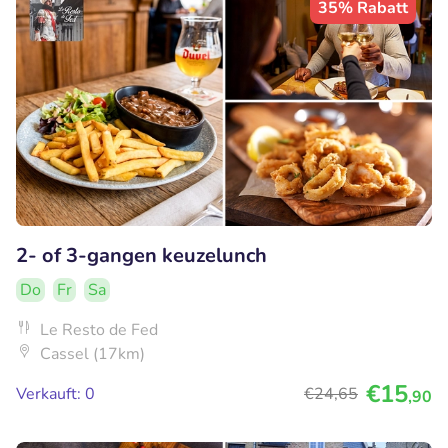
35% Rabatt
2- of 3-gangen keuzelunch
Do
Fr
Sa
Le Resto de Fed
Cassel (17km)
€15
Verkauft: 0
€24
,65
,90