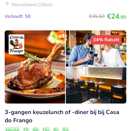
Heuvelland (10km)
€24
Verkauft: 58
€35
,50
,90
34% Rabatt
3-gangen keuzelunch of -diner bij bij Casa
do Frango
Heute
Di
Mi
Do
Fr
Sa