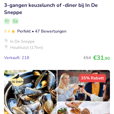
3-gangen keuzelunch of -diner bij In De
Sneppe
Fr
Sa
9.4
Perfekt
• 47 Bewertungen
In De Sneppe
Houthulst (17km)
€31
Verkauft: 218
€53
,90
35% Rabatt