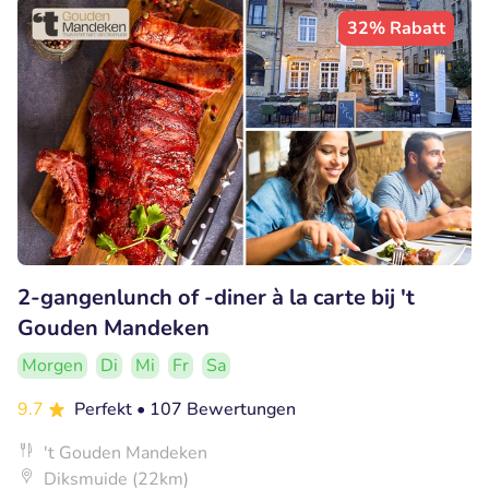
32% Rabatt
2-gangenlunch of -diner à la carte bij 't
Gouden Mandeken
Morgen
Di
Mi
Fr
Sa
9.7
Perfekt
• 107 Bewertungen
't Gouden Mandeken
Diksmuide (22km)