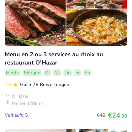
Menu en 2 ou 3 services au choix au
restaurant O'Hazar
Heute
Morgen
Di
Mi
Do
Fr
Sa
7.8
Gut
• 78 Bewertungen
O'Hazar
Menen (28km)
€24
Verkauft: 5
€42
,90