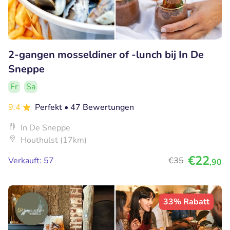
2-gangen mosseldiner of -lunch bij In De
Sneppe
Fr
Sa
9.4
Perfekt
• 47 Bewertungen
In De Sneppe
Houthulst (17km)
€22
Verkauft: 57
€35
,90
33% Rabatt