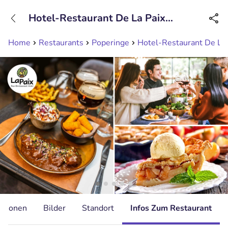
+31208089263
Hotel-Restaurant De La Paix
Erreichbar bis 23:00 Uhr
Poperinge
Home
Restaurants
Poperinge
Hotel-Restaurant De La 
ationen
Bilder
Standort
Infos Zum Restaurant