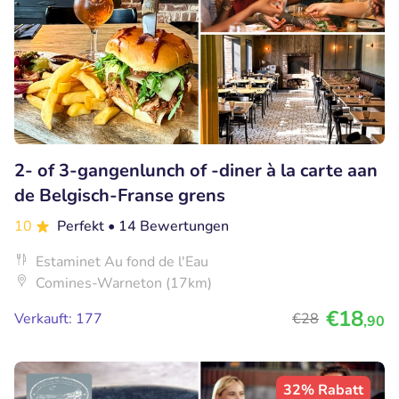
2- of 3-gangenlunch of -diner à la carte aan
de Belgisch-Franse grens
10
Perfekt
• 14 Bewertungen
Estaminet Au fond de l'Eau
Comines-Warneton (17km)
€18
Verkauft: 177
€28
,90
32% Rabatt