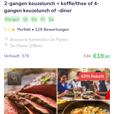
2-gangen keuzelunch + koffie/thee of 4-
gangen keuzelunch of -diner
Morgen
Di
Do
Fr
Sa
9.6
Perfekt
• 129 Bewertungen
Brasserie Kommilfoo De Panne
De Panne (28km)
€19
Verkauft: 376
€30
,90
43% Rabatt