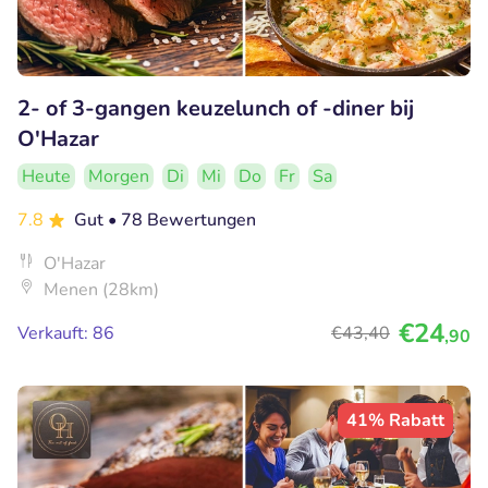
2- of 3-gangen keuzelunch of -diner bij
O'Hazar
Heute
Morgen
Di
Mi
Do
Fr
Sa
7.8
Gut
• 78 Bewertungen
O'Hazar
Menen (28km)
€24
Verkauft: 86
€43
,40
,90
41% Rabatt