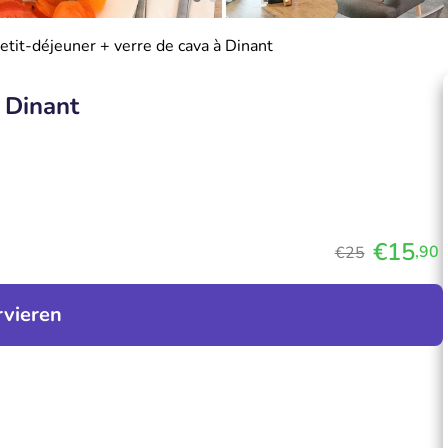
etit-déjeuner + verre de cava à Dinant
à Dinant
€15
,90
€25
rvieren