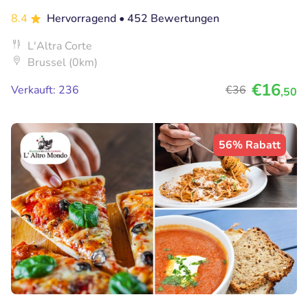
8.4
Hervorragend
• 452 Bewertungen
L'Altra Corte
Brussel (0km)
€16
Verkauft: 236
€36
,50
56% Rabatt