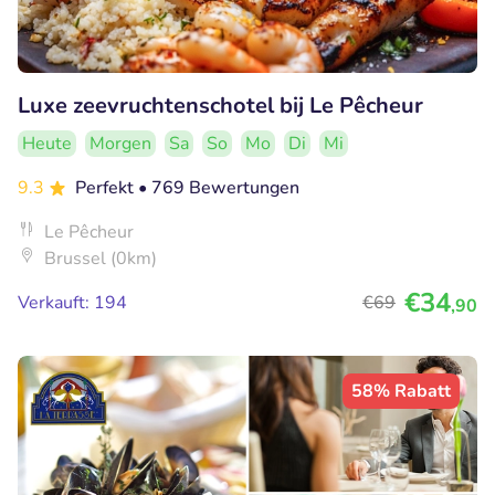
Luxe zeevruchtenschotel bij Le Pêcheur
Heute
Morgen
Sa
So
Mo
Di
Mi
9.3
Perfekt
• 769 Bewertungen
Le Pêcheur
Brussel (0km)
€34
Verkauft: 194
€69
,90
58% Rabatt