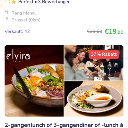
10
Perfekt
• 3 Bewertungen
Rang Mahal
Brussel (0km)
€19
Verkauft: 42
€33
,50
,90
37% Rabatt
2-gangenlunch of 3-gangendiner of -lunch à