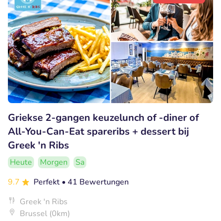
Griekse 2-gangen keuzelunch of -diner of
All-You-Can-Eat spareribs + dessert bij
Greek 'n Ribs
Heute
Morgen
Sa
9.7
Perfekt
• 41 Bewertungen
Greek 'n Ribs
Brussel (0km)