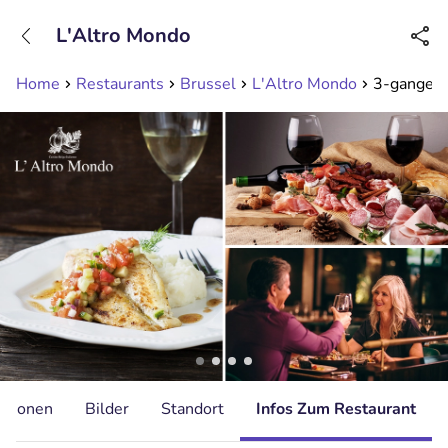
+31208089263
L'Altro Mondo
Erreichbar bis 23:00 Uhr
Home
Restaurants
Brussel
L'Altro Mondo
3-gangen 
ationen
Bilder
Standort
Infos Zum Restaurant