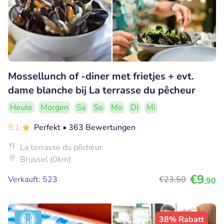
Mossellunch of -diner met frietjes + evt.
dame blanche bij La terrasse du pêcheur
Heute
Morgen
Sa
So
Mo
Di
Mi
9.1
Perfekt
• 363 Bewertungen
La terrasse du pêcheur
Brussel (0km)
€9
Verkauft: 523
€23
,50
,90
38% Rabatt