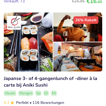
€16
Verkauft: 73
€25
,95
,40
36% Rabatt
Japanse 3- of 4-gangenlunch of -diner à la
carte bij Aniki Sushi
Heute
Morgen
Sa
Di
Mi
9.3
Perfekt
• 116 Bewertungen