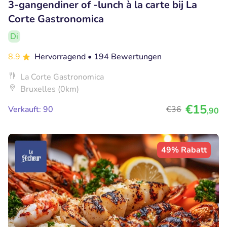
3-gangendiner of -lunch à la carte bij La
Corte Gastronomica
Di
8.9
Hervorragend
• 194 Bewertungen
La Corte Gastronomica
Bruxelles (0km)
€15
Verkauft: 90
€36
,90
49% Rabatt