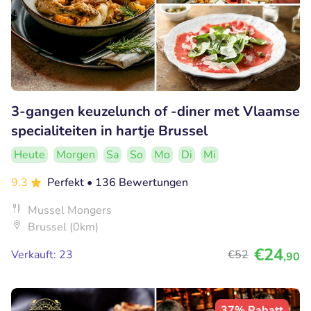
3-gangen keuzelunch of -diner met Vlaamse
specialiteiten in hartje Brussel
Heute
Morgen
Sa
So
Mo
Di
Mi
9.3
Perfekt
• 136 Bewertungen
Mussel Mongers
Brussel (0km)
€24
Verkauft: 23
€52
,90
37% Rabatt