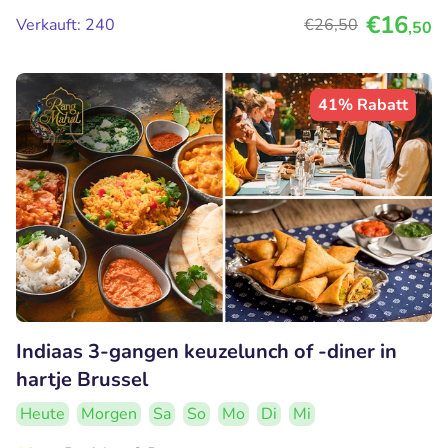
€16
Verkauft: 240
€26
,50
,50
41% Rabatt
Indiaas 3-gangen keuzelunch of -diner in
hartje Brussel
Heute
Morgen
Sa
So
Mo
Di
Mi