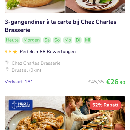
3-gangendiner à la carte bij Chez Charles
Brasserie
Heute
Morgen
Sa
So
Mo
Di
Mi
9.8
Perfekt
• 88 Bewertungen
Chez Charles Brasserie
Brussel (0km)
€26
Verkauft: 181
€45
,35
,90
52% Rabatt