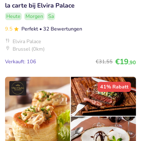
la carte bij Elvira Palace
Heute
Morgen
Sa
9.5
Perfekt
• 32 Bewertungen
Elvira Palace
Brussel (0km)
€19
Verkauft: 106
€31
,55
,90
41% Rabatt