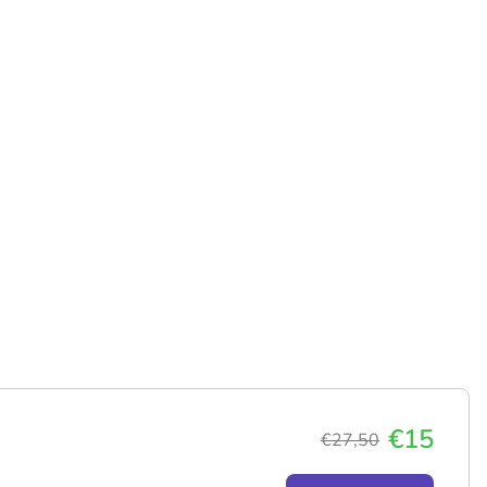
€15
€27,50