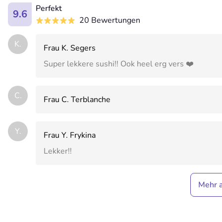
Perfekt
9.6
20 Bewertungen
K.
Frau K. Segers
Super lekkere sushi!! Ook heel erg vers ❤️
C.
Frau C. Terblanche
Y.
Frau Y. Frykina
Lekker!!
Mehr 