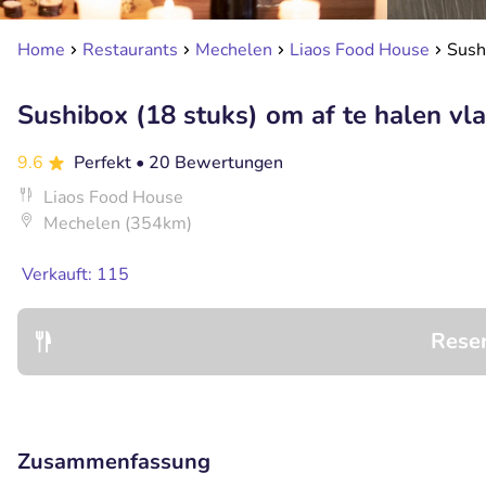
Home
Restaurants
Mechelen
Liaos Food House
Sush
Sushibox (18 stuks) om af te halen vla
9.6
Perfekt
• 20 Bewertungen
Liaos Food House
Mechelen (354km)
Verkauft: 115
Rese
Zusammenfassung