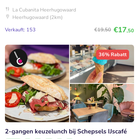
La Cubanita Heerhugowaard
Heerhugowaard (2km)
€17
Verkauft: 153
€19
,50
,50
36% Rabatt
2-gangen keuzelunch bij Schepsels IJscafé