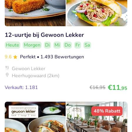
12-uurtje bij Gewoon Lekker
Heute
Morgen
Di
Mi
Do
Fr
Sa
9.6
Perfekt
• 1.493 Bewertungen
Gewoon Lekker
Heerhugowaard (2km)
€11
Verkauft: 1.181
€16
,95
,95
48% Rabatt