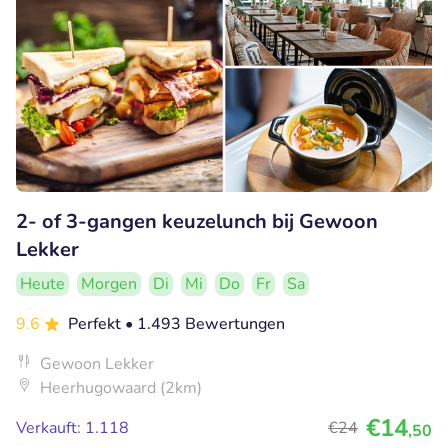
2- of 3-gangen keuzelunch bij Gewoon
Lekker
Heute
Morgen
Di
Mi
Do
Fr
Sa
9.6
Perfekt
• 1.493 Bewertungen
Gewoon Lekker
Heerhugowaard (2km)
€14
Verkauft: 1.118
€24
,50