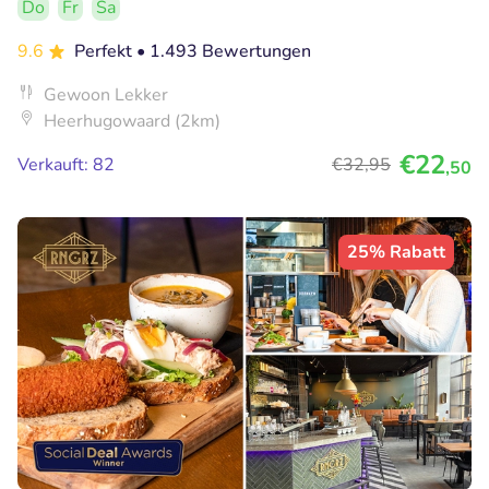
Do
Fr
Sa
9.6
Perfekt
• 1.493 Bewertungen
Gewoon Lekker
Heerhugowaard (2km)
€22
Verkauft: 82
€32
,95
,50
25% Rabatt