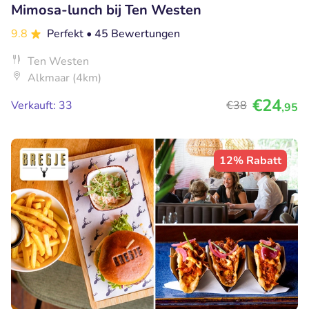
Mimosa-lunch bij Ten Westen
9.8
Perfekt
• 45 Bewertungen
Ten Westen
Alkmaar (4km)
€24
Verkauft: 33
€38
,95
12% Rabatt