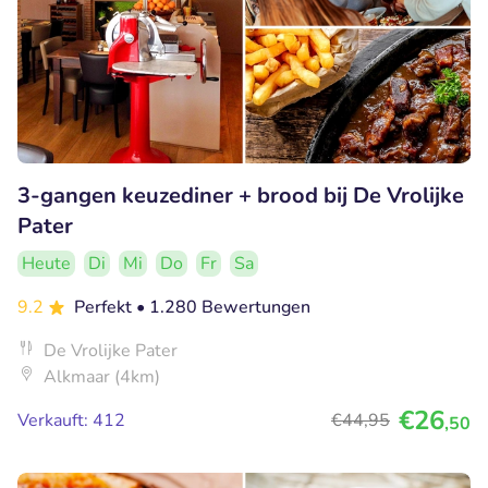
3-gangen keuzediner + brood bij De Vrolijke
Pater
Heute
Di
Mi
Do
Fr
Sa
9.2
Perfekt
• 1.280 Bewertungen
De Vrolijke Pater
Alkmaar (4km)
€26
Verkauft: 412
€44
,95
,50