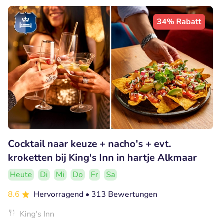
34% Rabatt
Cocktail naar keuze + nacho's + evt.
kroketten bij King's Inn in hartje Alkmaar
Heute
Di
Mi
Do
Fr
Sa
8.6
Hervorragend
• 313 Bewertungen
King's Inn