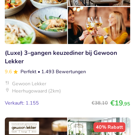
(Luxe) 3-gangen keuzediner bij Gewoon
Lekker
9.6
Perfekt
• 1.493 Bewertungen
Gewoon Lekker
Heerhugowaard (2km)
€19
Verkauft: 1.155
€38
,10
,95
40% Rabatt