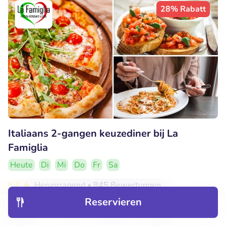
28% Rabatt
Italiaans 2-gangen keuzediner bij La
Famiglia
Heute
Di
Mi
Do
Fr
Sa
8.8
Hervorragend
• 845 Bewertungen
Reservieren
Pizzeria Ristorante La Famiglia
Entdecken
Hotels
Restaurants
Buchungen
Menü
Alkmaar (4km)