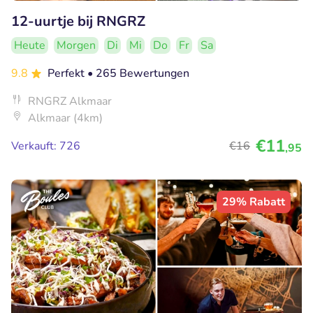
12-uurtje bij RNGRZ
Heute
Morgen
Di
Mi
Do
Fr
Sa
9.8
Perfekt
• 265 Bewertungen
RNGRZ Alkmaar
Alkmaar (4km)
€11
Verkauft: 726
€16
,95
29% Rabatt