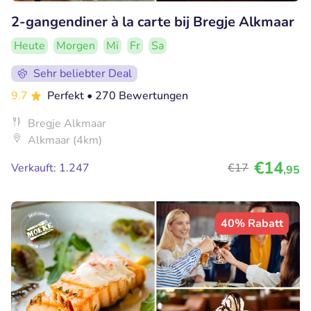
2-gangendiner à la carte bij Bregje Alkmaar
Heute
Morgen
Mi
Fr
Sa
Sehr beliebter Deal
9.7
Perfekt
• 270 Bewertungen
Bregje Alkmaar
Alkmaar (4km)
€14
Verkauft: 1.247
€17
,95
40% Rabatt