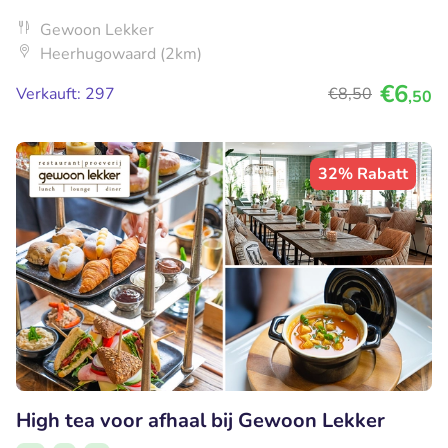
Gewoon Lekker
Heerhugowaard (2km)
€6
Verkauft: 297
€8
,50
,50
32% Rabatt
High tea voor afhaal bij Gewoon Lekker