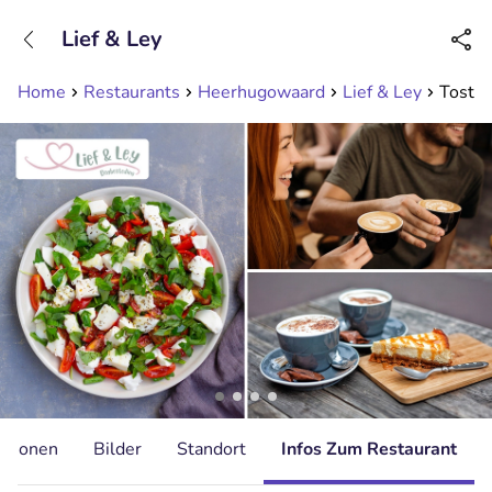
+31208089263
Lief & Ley
Erreichbar bis 23:00 Uhr
Home
Restaurants
Heerhugowaard
Lief & Ley
Tosti 
ationen
Bilder
Standort
Infos Zum Restaurant