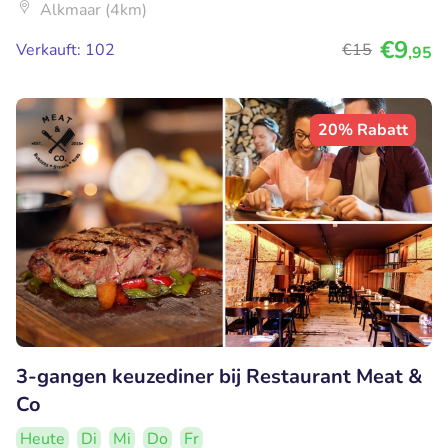
Alkmaar (4km)
€9
Verkauft: 102
€15
,95
20% Rabatt
3-gangen keuzediner bij Restaurant Meat &
Co
Heute
Di
Mi
Do
Fr