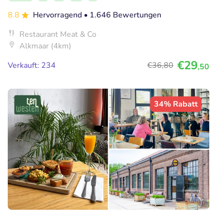
8.8
Hervorragend
• 1.646 Bewertungen
Restaurant Meat & Co
Alkmaar (4km)
€29
Verkauft: 234
€36
,80
,50
34% Rabatt