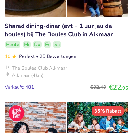
Shared dining-diner (evt + 1 uur jeu de
boules) bij The Boules Club in Alkmaar
Heute
Mi
Do
Fr
Sa
10
Perfekt
• 25 Bewertungen
The Boules Club Alkmaar
Alkmaar (4km)
€22
Verkauft: 481
€32
,40
,95
35% Rabatt