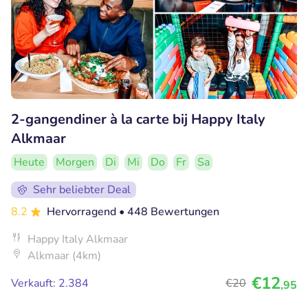
2-gangendiner à la carte bij Happy Italy
Alkmaar
Heute
Morgen
Di
Mi
Do
Fr
Sa
Sehr beliebter Deal
8.2
Hervorragend
• 448 Bewertungen
Happy Italy Alkmaar
Alkmaar (4km)
€12
Verkauft: 2.384
€20
,95