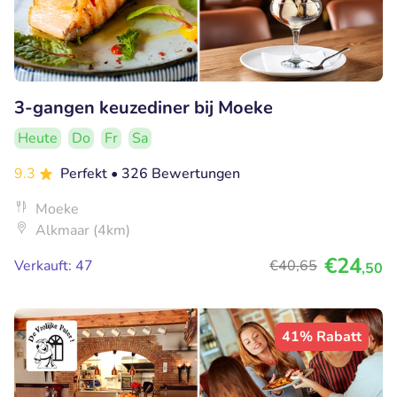
3-gangen keuzediner bij Moeke
Heute
Do
Fr
Sa
9.3
Perfekt
• 326 Bewertungen
Moeke
Alkmaar (4km)
€24
Verkauft: 47
€40
,65
,50
41% Rabatt