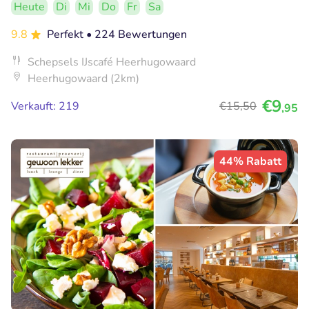
Heute
Di
Mi
Do
Fr
Sa
9.8
Perfekt
• 224 Bewertungen
Schepsels IJscafé Heerhugowaard
Heerhugowaard (2km)
€9
Verkauft: 219
€15
,50
,95
44% Rabatt