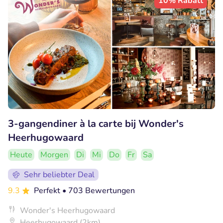
10% Rabatt
3-gangendiner à la carte bij Wonder's
Heerhugowaard
Heute
Morgen
Di
Mi
Do
Fr
Sa
Sehr beliebter Deal
9.3
Perfekt
• 703 Bewertungen
Wonder's Heerhugowaard
Heerhugowaard (2km)