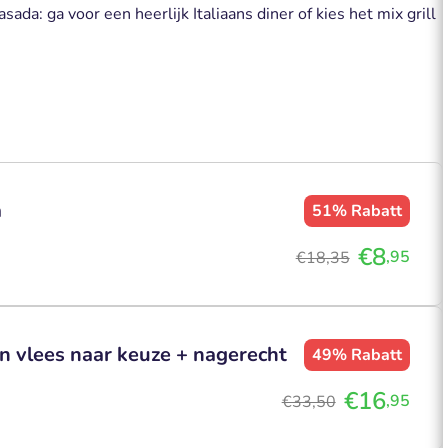
da: ga voor een heerlijk Italiaans diner of kies het mix grill
a
51%
Rabatt
€8
,95
€18,35
n vlees naar keuze + nagerecht
49%
Rabatt
€16
,95
€33,50