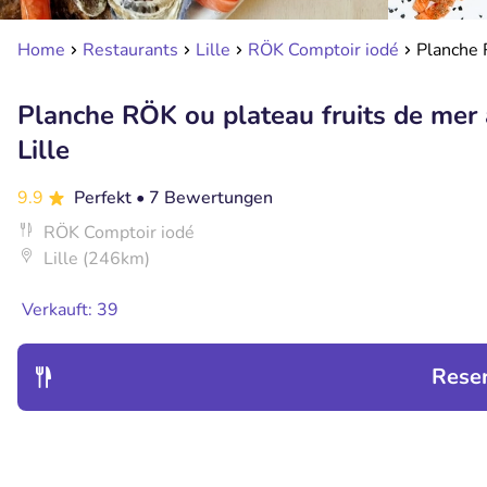
Home
Restaurants
Lille
RÖK Comptoir iodé
Planche R
Planche RÖK ou plateau fruits de mer à
Lille
9.9
Perfekt
• 7 Bewertungen
RÖK Comptoir iodé
Lille (246km)
Verkauft: 39
Rese