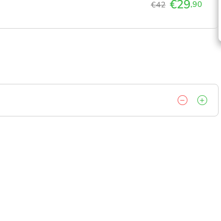
€29
,90
€42