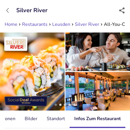
+31208089263
Silver River
Erreichbar bis 23:00 Uhr
Home
Restaurants
Leusden
Silver River
All-You-Can-
ationen
Bilder
Standort
Infos Zum Restaurant