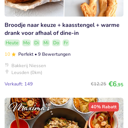
Broodje naar keuze + kaasstengel + warme
drank voor afhaal of dine-in
Heute
Mo
Di
Mi
Do
Fr
10
Perfekt
• 9 Bewertungen
Bakkerij Niessen
Leusden (0km)
€6
Verkauft: 149
€12
,25
,95
40% Rabatt