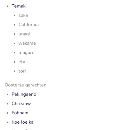
Temaki
sake
California
unagi
wakame
maguro
ebi
tori
Oosterse gerechten:
Pekingeend
Cha siuw
Fohnam
Koe loe kai