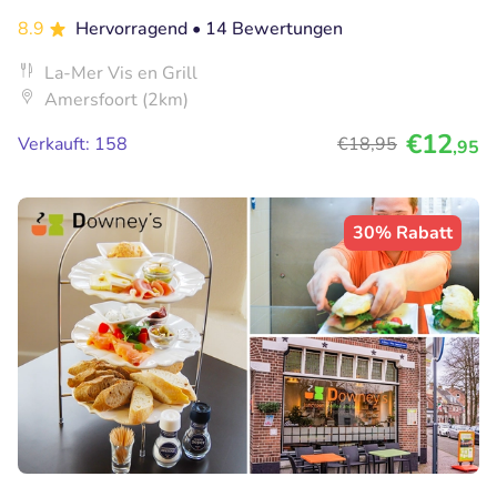
8.9
Hervorragend
• 14 Bewertungen
La-Mer Vis en Grill
Amersfoort (2km)
€12
Verkauft: 158
€18
,95
,95
30% Rabatt