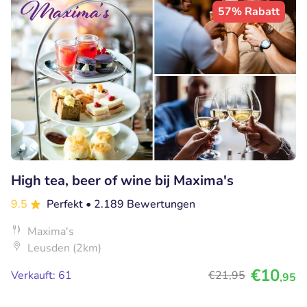
57% Rabatt
High tea, beer of wine bij Maxima's
9.5
Perfekt
• 2.189 Bewertungen
Maxima's
Leusden (2km)
€10
Verkauft: 61
€21
,95
,95