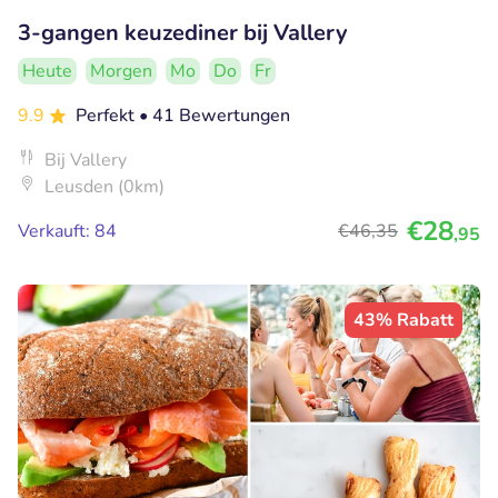
3-gangen keuzediner bij Vallery
Heute
Morgen
Mo
Do
Fr
9.9
Perfekt
• 41 Bewertungen
Bij Vallery
Leusden (0km)
€28
Verkauft: 84
€46
,35
,95
43% Rabatt