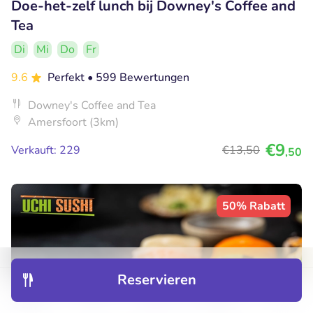
Doe-het-zelf lunch bij Downey's Coffee and
Tea
Di
Mi
Do
Fr
9.6
Perfekt
• 599 Bewertungen
Downey's Coffee and Tea
Amersfoort (3km)
€9
Verkauft: 229
€13
,50
,50
50% Rabatt
Reservieren
Entdecken
Hotels
Restaurants
Buchungen
Menü