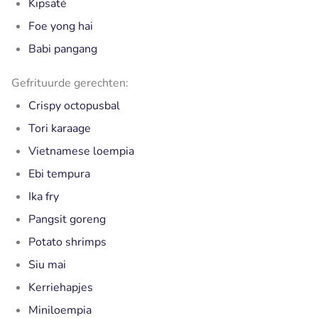
Kipsaté
Foe yong hai
Babi pangang
Gefrituurde gerechten:
Crispy octopusbal
Tori karaage
Vietnamese loempia
Ebi tempura
Ika fry
Pangsit goreng
Potato shrimps
Siu mai
Kerriehapjes
Miniloempia