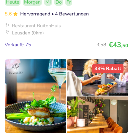
Heute
Morgen
Mi
Do
Fr
8.6
Hervorragend
• 4 Bewertungen
Restaurant BuitenHuis
Leusden (0km)
€43
Verkauft: 75
€58
,50
38% Rabatt