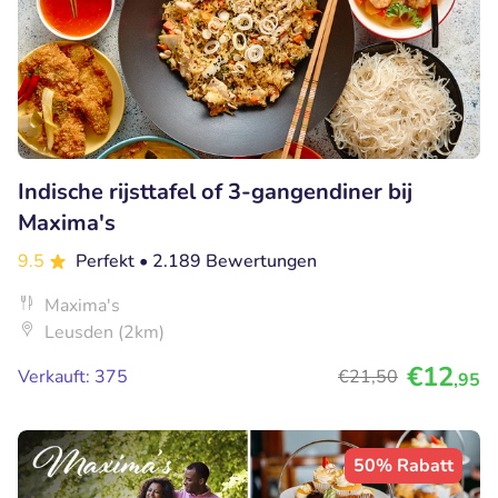
Indische rijsttafel of 3-gangendiner bij
Maxima's
9.5
Perfekt
• 2.189 Bewertungen
Maxima's
Leusden (2km)
€12
Verkauft: 375
€21
,50
,95
50% Rabatt