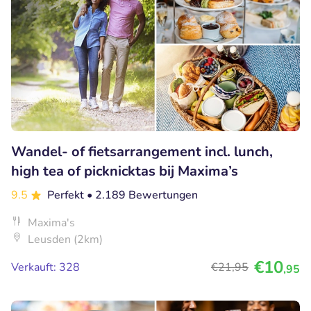
Wandel- of fietsarrangement incl. lunch,
high tea of picknicktas bij Maxima’s
9.5
Perfekt
• 2.189 Bewertungen
Maxima's
Leusden (2km)
€10
Verkauft: 328
€21
,95
,95