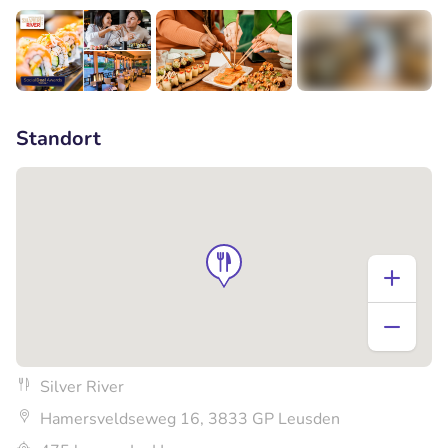
+2
Standort
Silver River
Hamersveldseweg 16, 3833 GP Leusden