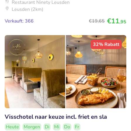
Restaurant Ninety Leusden
Leusden (2km)
€11
Verkauft: 366
€19
,65
,95
32% Rabatt
Visschotel naar keuze incl. friet en sla
Heute
Morgen
Di
Mi
Do
Fr