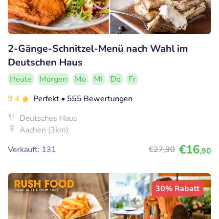
2-Gänge-Schnitzel-Menü nach Wahl im
Deutschen Haus
Heute
Morgen
Mo
Mi
Do
Fr
9.4
Perfekt
• 555 Bewertungen
Deutsches Haus
Aachen (3km)
€16
Verkauft: 131
€27
,90
,90
30% Rabatt