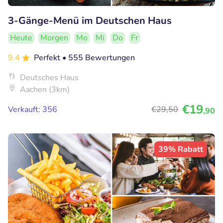
3-Gänge-Menü im Deutschen Haus
Heute
Morgen
Mo
Mi
Do
Fr
9.4
Perfekt
• 555 Bewertungen
Deutsches Haus
Aachen (3km)
€19
Verkauft: 356
€29
,50
,90
39% Rabatt