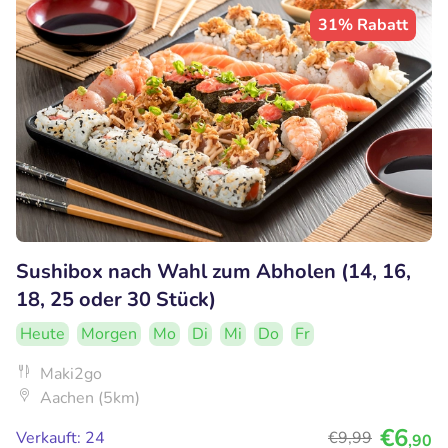
31% Rabatt
Sushibox nach Wahl zum Abholen (14, 16,
18, 25 oder 30 Stück)
Heute
Morgen
Mo
Di
Mi
Do
Fr
Maki2go
Aachen (5km)
€6
Verkauft: 24
€9
,99
,90