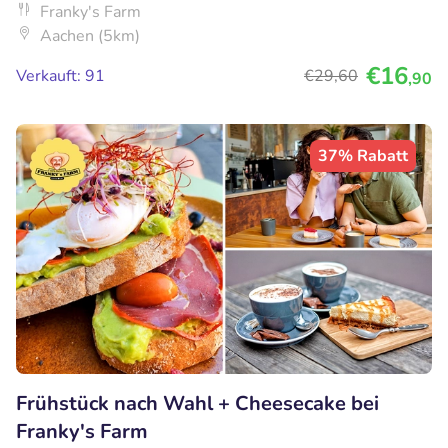
Franky's Farm
Aachen (5km)
€16
Verkauft: 91
€29
,60
,90
37% Rabatt
Frühstück nach Wahl + Cheesecake bei
Franky's Farm