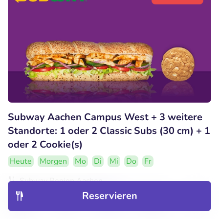
Subway Aachen Campus West + 3 weitere
Standorte: 1 oder 2 Classic Subs (30 cm) + 1
oder 2 Cookie(s)
Heute
Morgen
Mo
Di
Mi
Do
Fr
Subway Region Aachen
Aachen (7km)
Reservieren
Entdecken
Hotels
Restaurants
Buchungen
Menü
€9
Verkauft: 61
€15
,99