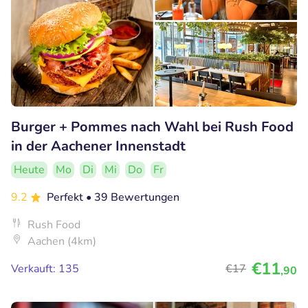
Burger + Pommes nach Wahl bei Rush Food
in der Aachener Innenstadt
Heute
Mo
Di
Mi
Do
Fr
9.2
Perfekt
• 39 Bewertungen
Rush Food
Aachen (4km)
€11
Verkauft: 135
€17
,90