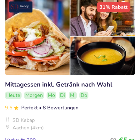
31% Rabatt
Mittagessen inkl. Getränk nach Wahl
Heute
Morgen
Mo
Di
Mi
Do
9.6
Perfekt
• 8 Bewertungen
SD Kebap
Aachen (4km)