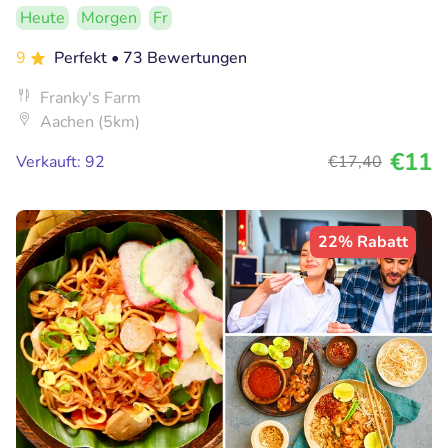
Heute
Morgen
Fr
9
Perfekt
• 73 Bewertungen
Franky's Farm
Aachen (5km)
€11
Verkauft: 92
€17
,40
22% Rabatt