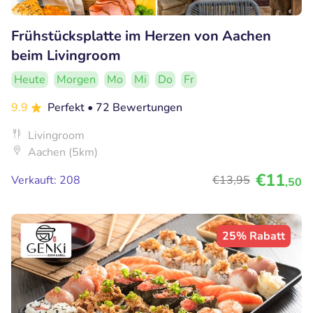
Frühstücksplatte im Herzen von Aachen
beim Livingroom
Heute
Morgen
Mo
Mi
Do
Fr
9.9
Perfekt
• 72 Bewertungen
Livingroom
Aachen (5km)
€11
Verkauft: 208
€13
,95
,50
25% Rabatt