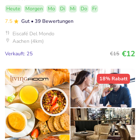
Heute
Morgen
Mo
Di
Mi
Do
Fr
7.5
Gut
• 39 Bewertungen
Eiscafé Del Mondo
Aachen (4km)
€12
Verkauft: 25
€15
18% Rabatt