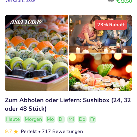
€5
Verkauft: 209
€8
,50
23% Rabatt
Zum Abholen oder Liefern: Sushibox (24, 32
oder 48 Stück)
Heute
Morgen
Mo
Di
Mi
Do
Fr
9.7
Perfekt
• 717 Bewertungen