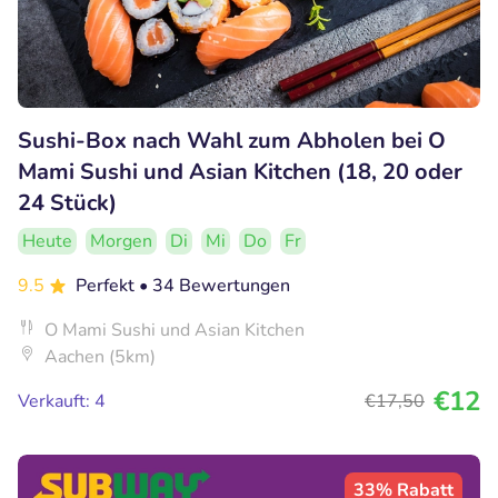
Sushi-Box nach Wahl zum Abholen bei O
Mami Sushi und Asian Kitchen (18, 20 oder
24 Stück)
Heute
Morgen
Di
Mi
Do
Fr
9.5
Perfekt
• 34 Bewertungen
O Mami Sushi und Asian Kitchen
Aachen (5km)
€12
Verkauft: 4
€17
,50
33% Rabatt