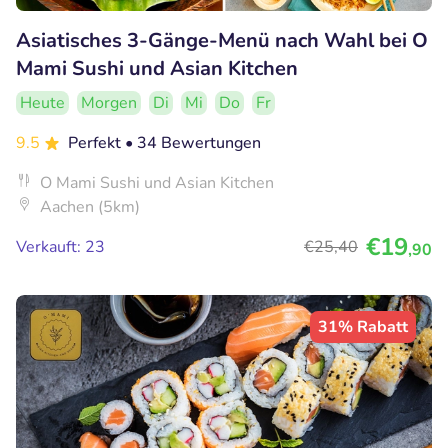
Asiatisches 3-Gänge-Menü nach Wahl bei O
Mami Sushi und Asian Kitchen
Heute
Morgen
Di
Mi
Do
Fr
9.5
Perfekt
• 34 Bewertungen
O Mami Sushi und Asian Kitchen
Aachen (5km)
€19
Verkauft: 23
€25
,40
,90
31% Rabatt