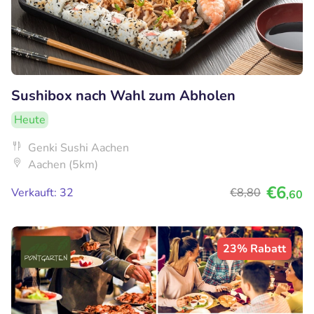
Sushibox nach Wahl zum Abholen
Heute
Genki Sushi Aachen
Aachen (5km)
€6
Verkauft: 32
€8
,80
,60
23% Rabatt