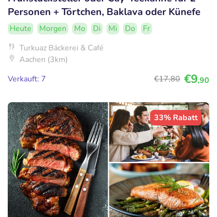
Personen + Törtchen, Baklava oder Künefe
Heute
Morgen
Mo
Di
Mi
Do
Fr
Turkuaz Bäckerei & Café
Aachen (3km)
€9
Verkauft: 7
€17
,80
,90
33% Rabatt