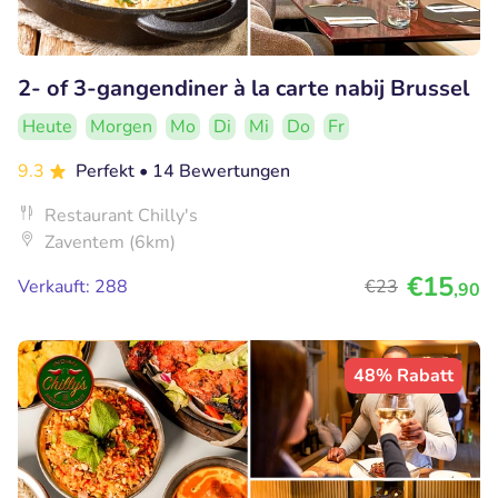
2- of 3-gangendiner à la carte nabij Brussel
Heute
Morgen
Mo
Di
Mi
Do
Fr
9.3
Perfekt
• 14 Bewertungen
Restaurant Chilly's
Zaventem (6km)
€15
Verkauft: 288
€23
,90
48% Rabatt