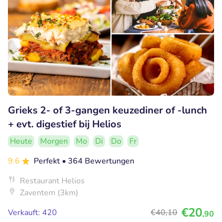
Grieks 2- of 3-gangen keuzediner of -lunch
+ evt. digestief bij Helios
Heute
Morgen
Mo
Di
Do
Fr
9.6
Perfekt
• 364 Bewertungen
Restaurant Helios
Zaventem (3km)
€20
Verkauft: 420
€40
,10
,90