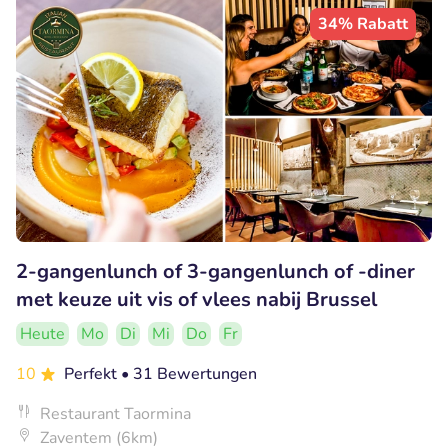
34% Rabatt
2-gangenlunch of 3-gangenlunch of -diner
met keuze uit vis of vlees nabij Brussel
Heute
Mo
Di
Mi
Do
Fr
10
Perfekt
• 31 Bewertungen
Restaurant Taormina
Zaventem (6km)