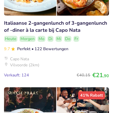
Italiaanse 2-gangenlunch of 3-gangenlunch
of -diner à la carte bij Capo Nata
Heute
Morgen
Mo
Di
Mi
Do
Fr
9.7
Perfekt
• 122 Bewertungen
Capo Nata
Vilvoorde (2km)
€21
Verkauft: 124
€40
,15
,90
41% Rabatt