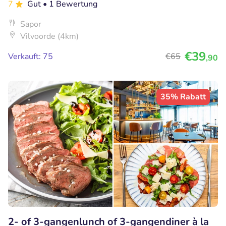
7
Gut
• 1 Bewertung
Sapor
Vilvoorde (4km)
€39
Verkauft: 75
€65
,90
35% Rabatt
2- of 3-gangenlunch of 3-gangendiner à la