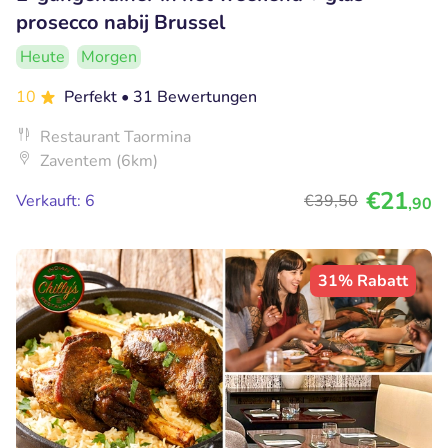
prosecco nabij Brussel
Heute
Morgen
10
Perfekt
• 31 Bewertungen
Restaurant Taormina
Zaventem (6km)
€21
Verkauft: 6
€39
,50
,90
31% Rabatt