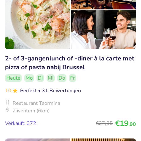
2- of 3-gangenlunch of -diner à la carte met
pizza of pasta nabij Brussel
Heute
Mo
Di
Mi
Do
Fr
10
Perfekt
• 31 Bewertungen
Restaurant Taormina
Zaventem (6km)
€19
Verkauft: 372
€37
,85
,90