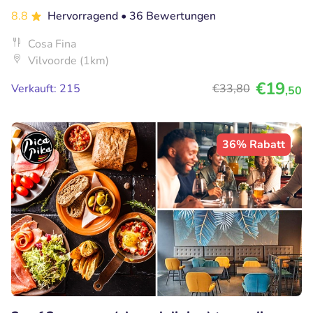
8.8
Hervorragend
• 36 Bewertungen
Cosa Fina
Vilvoorde (1km)
€19
Verkauft: 215
€33
,80
,50
36% Rabatt