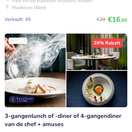
Park Inn By Radisson Brussels Airport
Machelen (4km)
€16
Verkauft: 45
€29
,90
39% Rabatt
3-gangenlunch of -diner of 4-gangendiner
van de chef + amuses