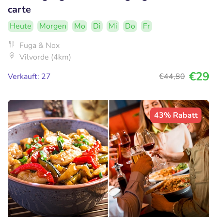
carte
Heute
Morgen
Mo
Di
Mi
Do
Fr
Fuga & Nox
Vilvorde (4km)
€29
Verkauft: 27
€44
,80
43% Rabatt