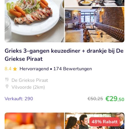
Grieks 3-gangen keuzediner + drankje bij De
Griekse Piraat
8.4
Hervorragend
• 174 Bewertungen
De Griekse Piraat
Vilvoorde (2km)
€29
Verkauft: 290
€50
,25
,50
48% Rabatt