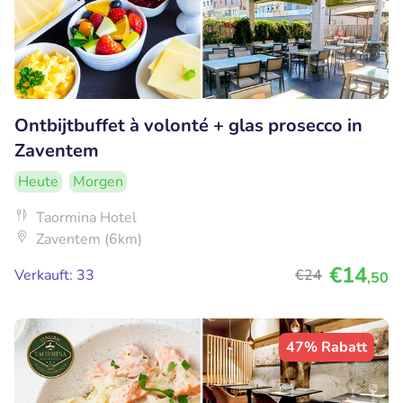
Ontbijtbuffet à volonté + glas prosecco in
Zaventem
Heute
Morgen
Taormina Hotel
Zaventem (6km)
€14
Verkauft: 33
€24
,50
47% Rabatt