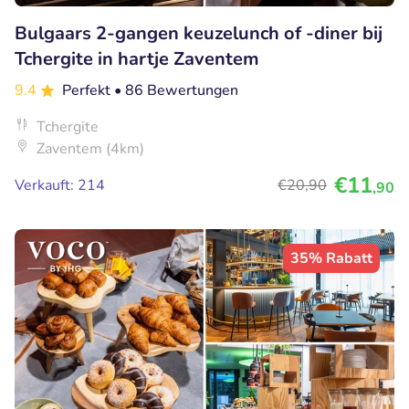
Bulgaars 2-gangen keuzelunch of -diner bij
Tchergite in hartje Zaventem
9.4
Perfekt
• 86 Bewertungen
Tchergite
Zaventem (4km)
€11
Verkauft: 214
€20
,90
,90
35% Rabatt