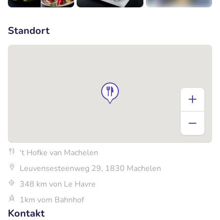
+4
Standort
't Hofke van Machelen
Leuvensesteenweg 29, 1830 Machelen
348 km von Le Havre
1km vom Bahnhof
Kontakt