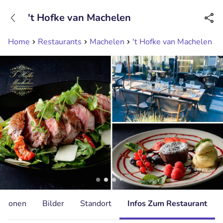
+31208089263
't Hofke van Machelen
Erreichbar bis 23:00 Uhr
Home
Restaurants
Machelen
't Hofke van Machelen
ationen
Bilder
Standort
Infos Zum Restaurant