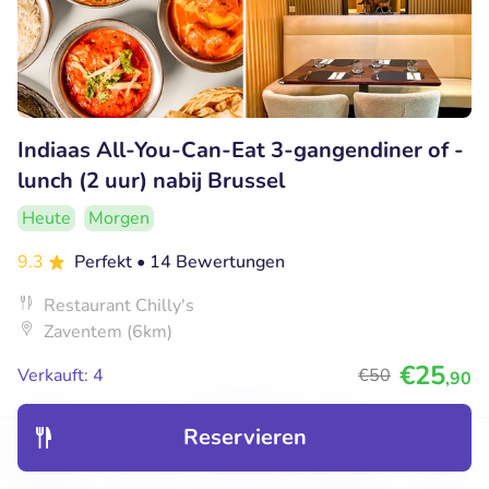
Indiaas All-You-Can-Eat 3-gangendiner of -
lunch (2 uur) nabij Brussel
Heute
Morgen
9.3
Perfekt
• 14 Bewertungen
Restaurant Chilly's
Zaventem (6km)
€25
Verkauft: 4
€50
,90
Reservieren
40% Rabatt
Entdecken
Hotels
Restaurants
Buchungen
Menü