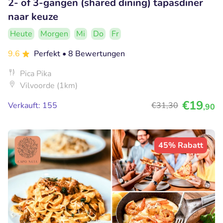
2- of 3-gangen (shared dining) tapasdiner
naar keuze
Heute
Morgen
Mi
Do
Fr
9.6
Perfekt
• 8 Bewertungen
Pica Pika
Vilvoorde (1km)
€19
Verkauft: 155
€31
,30
,90
45% Rabatt