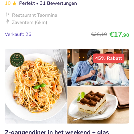
10
Perfekt
• 31 Bewertungen
Restaurant Taormina
Zaventem (6km)
€17
Verkauft: 26
€36
,10
,90
45% Rabatt
2-gangendiner in het weekend + glas