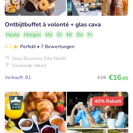
Ontbijtbuffet à volonté + glas cava
Heute
Morgen
Mo
Di
Mi
Do
Fr
9.2
Perfekt
• 7 Bewertungen
Voco Brussels City North
Vilvoorde (4km)
€16
Verkauft: 81
€26
,90
40% Rabatt