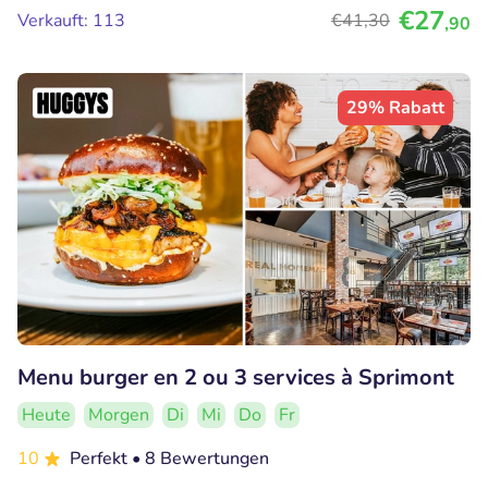
€27
Verkauft: 113
€41
,30
,90
29% Rabatt
Menu burger en 2 ou 3 services à Sprimont
Heute
Morgen
Di
Mi
Do
Fr
10
Perfekt
• 8 Bewertungen