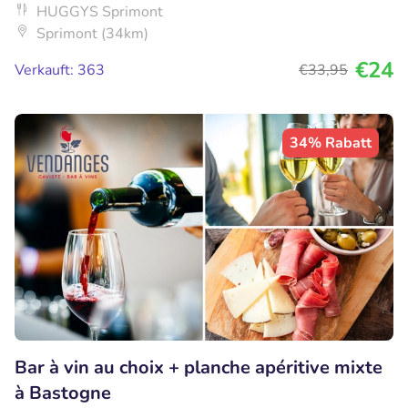
HUGGYS Sprimont
Sprimont (34km)
€24
Verkauft: 363
€33
,95
34% Rabatt
Bar à vin au choix + planche apéritive mixte
à Bastogne