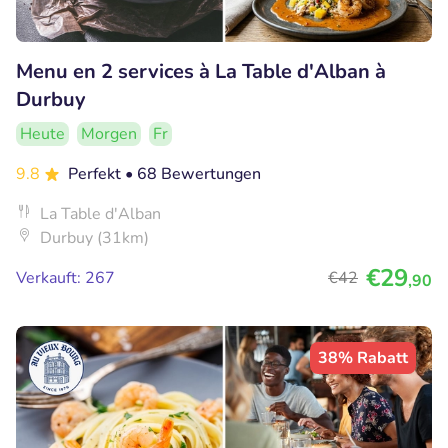
Menu en 2 services à La Table d'Alban à
Durbuy
Heute
Morgen
Fr
9.8
Perfekt
• 68 Bewertungen
La Table d'Alban
Durbuy (31km)
€29
Verkauft: 267
€42
,90
38% Rabatt