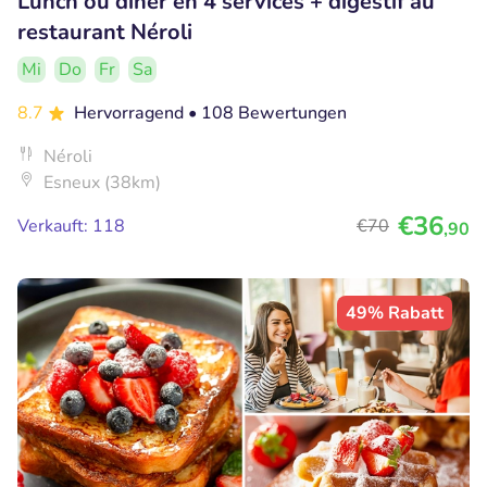
Lunch ou dîner en 4 services + digestif au
restaurant Néroli
Mi
Do
Fr
Sa
8.7
Hervorragend
• 108 Bewertungen
Néroli
Esneux (38km)
€36
Verkauft: 118
€70
,90
49% Rabatt