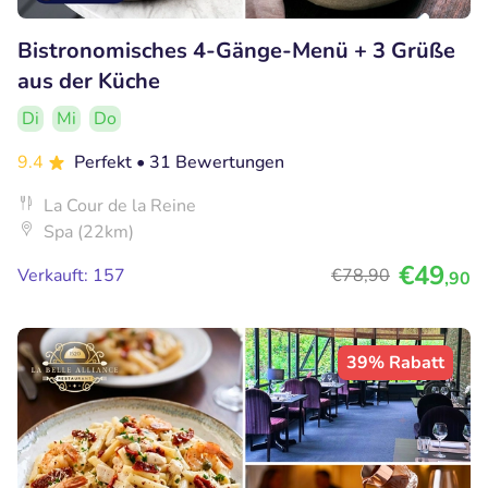
Bistronomisches 4-Gänge-Menü + 3 Grüße
aus der Küche
Di
Mi
Do
9.4
Perfekt
• 31 Bewertungen
La Cour de la Reine
Spa (22km)
€49
Verkauft: 157
€78
,90
,90
39% Rabatt