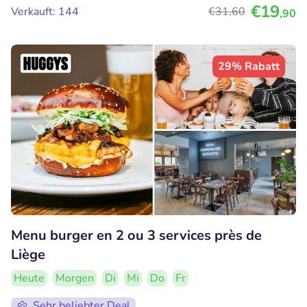
€19
Verkauft: 144
€31
,60
,90
29% Rabatt
Menu burger en 2 ou 3 services près de
Liège
Heute
Morgen
Di
Mi
Do
Fr
Sehr beliebter Deal