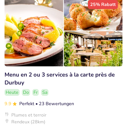
25% Rabatt
Menu en 2 ou 3 services à la carte près de
Durbuy
Heute
Do
Fr
Sa
9.9
Perfekt
• 23 Bewertungen
Plumes et terroir
Rendeux (28km)