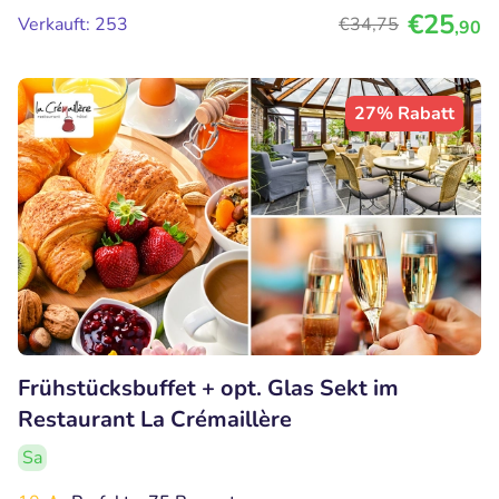
€25
Verkauft: 253
€34
,75
,90
27% Rabatt
Frühstücksbuffet + opt. Glas Sekt im
Restaurant La Crémaillère
Sa