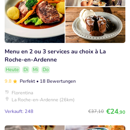
Menu en 2 ou 3 services au choix à La
Roche-en-Ardenne
Heute
Di
Mi
Do
9.8
Perfekt
• 18 Bewertungen
Florentina
La Roche-en-Ardenne (26km)
€24
Verkauft: 248
€37
,10
,90