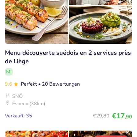
Menu découverte suédois en 2 services près
de Liège
Mi
9.6
Perfekt
• 20 Bewertungen
SNÖ
Esneux (38km)
€17
Verkauft: 35
€29
,80
,90