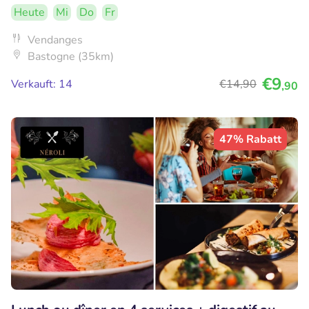
Heute
Mi
Do
Fr
Vendanges
Bastogne (35km)
€9
Verkauft: 14
€14
,90
,90
47% Rabatt