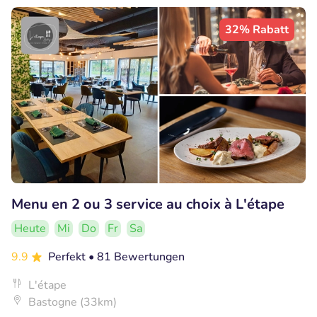
32% Rabatt
Menu en 2 ou 3 service au choix à L'étape
Heute
Mi
Do
Fr
Sa
9.9
Perfekt
• 81 Bewertungen
L'étape
Bastogne (33km)