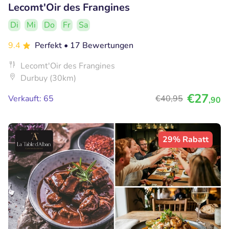
Lecomt'Oir des Frangines
Di
Mi
Do
Fr
Sa
9.4
Perfekt
• 17 Bewertungen
Lecomt'Oir des Frangines
Durbuy (30km)
€27
Verkauft: 65
€40
,95
,90
29% Rabatt