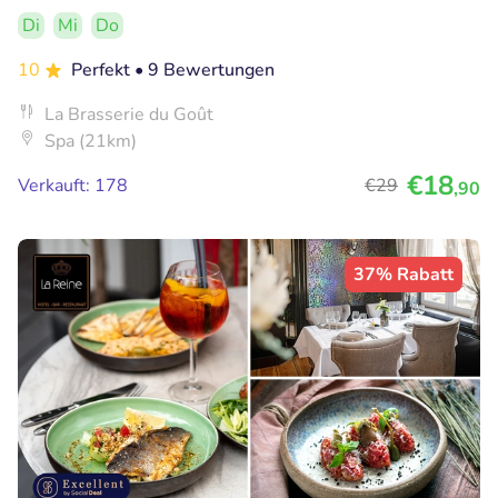
Di
Mi
Do
10
Perfekt
• 9 Bewertungen
La Brasserie du Goût
Spa (21km)
€18
Verkauft: 178
€29
,90
37% Rabatt