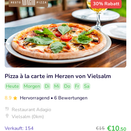
30% Rabatt
Pizza à la carte im Herzen von Vielsalm
Heute
Morgen
Di
Mi
Do
Fr
Sa
8.9
Hervorragend
• 6 Bewertungen
Restaurant Adagio
Vielsalm (0km)
€10
Verkauft: 154
€15
,50