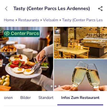
+31208089263
Tasty (Center Parcs Les Ardennes)
Erreichbar bis 23:00 Uhr
Home
Restaurants
Vielsalm
Tasty (Center Parcs Les 
ationen
Bilder
Standort
Infos Zum Restaurant