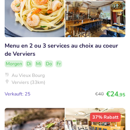
Menu en 2 ou 3 services au choix au coeur
de Verviers
Morgen
Di
Mi
Do
Fr
Au Vieux Bourg
Verviers (33km)
€24
Verkauft: 25
€40
,95
37% Rabatt