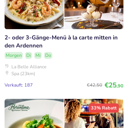
2- oder 3-Gänge-Menü à la carte mitten in
den Ardennen
Morgen
Di
Mi
Do
La Belle Alliance
Spa (23km)
€25
Verkauft: 187
€42
,50
,90
33% Rabatt