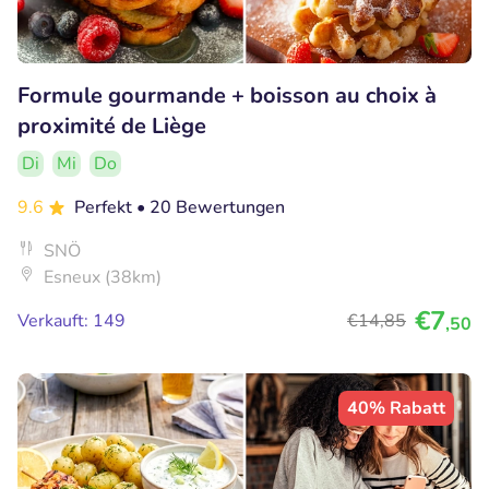
Formule gourmande + boisson au choix à
proximité de Liège
Di
Mi
Do
9.6
Perfekt
• 20 Bewertungen
SNÖ
Esneux (38km)
€7
Verkauft: 149
€14
,85
,50
40% Rabatt