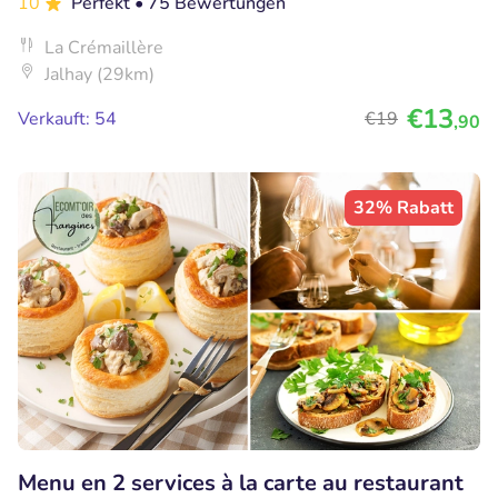
10
Perfekt
• 75 Bewertungen
La Crémaillère
Jalhay (29km)
€13
Verkauft: 54
€19
,90
32% Rabatt
Menu en 2 services à la carte au restaurant