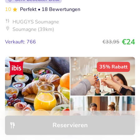
10
Perfekt
• 18 Bewertungen
HUGGYS Soumagne
Soumagne (39km)
€24
Verkauft: 766
€33
,95
35% Rabatt
Reservieren
Entdecken
Hotels
Restaurants
Buchungen
Menü