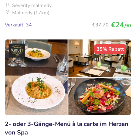
Seventy malmedy
Malmedy (17km)
€24
Verkauft: 34
€37
,70
,90
35% Rabatt
2- oder 3-Gänge-Menü à la carte im Herzen
von Spa