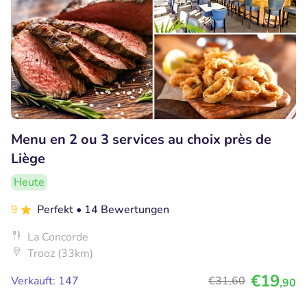
Menu en 2 ou 3 services au choix près de
Liège
Heute
9
Perfekt
• 14 Bewertungen
La Concorde
Trooz (33km)
€19
Verkauft: 147
€31
,60
,90