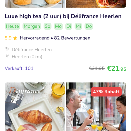
Luxe high tea (2 uur) bij Délifrance Heerlen
Heute
Morgen
So
Mo
Di
Mi
Do
8.9
Hervorragend
• 82 Bewertungen
Délifrance Heerlen
Heerlen (0km)
€21
Verkauft: 101
€31
,95
,95
47% Rabatt