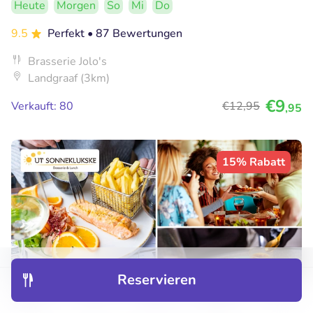
Heute
Morgen
So
Mi
Do
9.5
Perfekt
• 87 Bewertungen
Brasserie Jolo's
Landgraaf (3km)
€9
Verkauft: 80
€12
,95
,95
15% Rabatt
Reservieren
Entdecken
Hotels
Restaurants
Buchungen
Menü