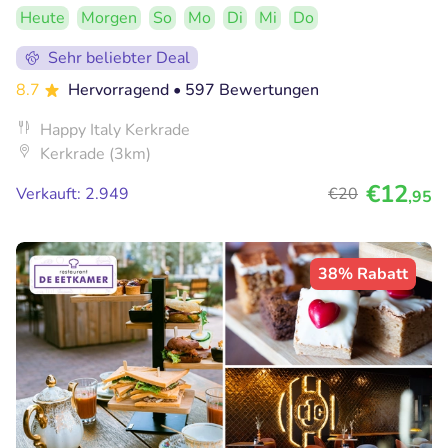
Heute
Morgen
So
Mo
Di
Mi
Do
Sehr beliebter Deal
8.7
Hervorragend
• 597 Bewertungen
Happy Italy Kerkrade
Kerkrade (3km)
€12
Verkauft: 2.949
€20
,95
38% Rabatt