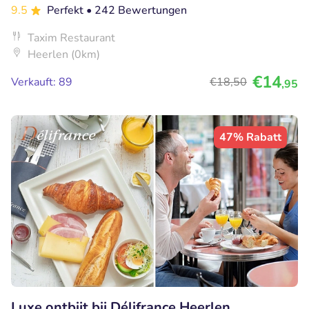
9.5
Perfekt
• 242 Bewertungen
Taxim Restaurant
Heerlen (0km)
€14
Verkauft: 89
€18
,50
,95
47% Rabatt
Luxe ontbijt bij Délifrance Heerlen