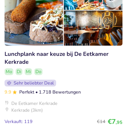
Lunchplank naar keuze bij De Eetkamer
Kerkrade
Mo
Di
Mi
Do
Sehr beliebter Deal
9.9
Perfekt
• 1.718 Bewertungen
De Eetkamer Kerkrade
Kerkrade (3km)
€7
Verkauft: 119
€14
,95