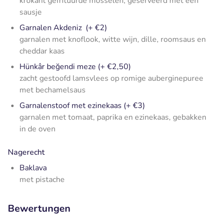
krokant gefrituurde mosselen, geserveerd met een
sausje
Garnalen Akdeniz (+ €2)
garnalen met knoflook, witte wijn, dille, roomsaus en
cheddar kaas
Hünkâr beğendi meze (+ €2,50)
zacht gestoofd lamsvlees op romige auberginepuree
met bechamelsaus
Garnalenstoof met ezinekaas (+ €3)
garnalen met tomaat, paprika en ezinekaas, gebakken
in de oven
Nagerecht
Baklava
met pistache
Bewertungen