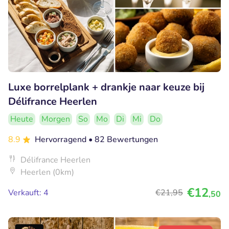
Luxe borrelplank + drankje naar keuze bij
Délifrance Heerlen
Heute
Morgen
So
Mo
Di
Mi
Do
8.9
Hervorragend
• 82 Bewertungen
Délifrance Heerlen
Heerlen (0km)
€12
Verkauft: 4
€21
,95
,50