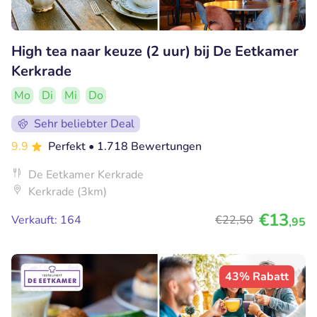
High tea naar keuze (2 uur) bij De Eetkamer
Kerkrade
Mo
Di
Mi
Do
Sehr beliebter Deal
9.9
Perfekt
• 1.718 Bewertungen
De Eetkamer Kerkrade
Kerkrade (3km)
€13
Verkauft: 164
€22
,50
,95
43% Rabatt