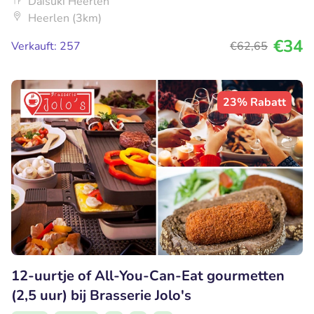
Daisuki Heerlen
Heerlen (3km)
€34
Verkauft: 257
€62
,65
23% Rabatt
12-uurtje of All-You-Can-Eat gourmetten
(2,5 uur) bij Brasserie Jolo's