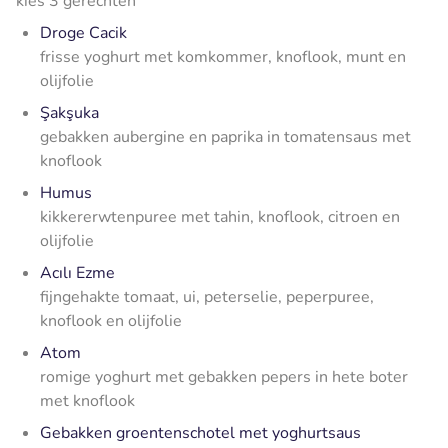
kies 3 gerechten
Droge Cacik
frisse yoghurt met komkommer, knoflook, munt en
olijfolie
Şakşuka
gebakken aubergine en paprika in tomatensaus met
knoflook
Humus
kikkererwtenpuree met tahin, knoflook, citroen en
olijfolie
Acılı Ezme
fijngehakte tomaat, ui, peterselie, peperpuree,
knoflook en olijfolie
Atom
romige yoghurt met gebakken pepers in hete boter
met knoflook
Gebakken groentenschotel met yoghurtsaus