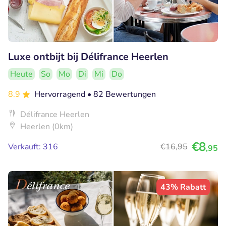
Luxe ontbijt bij Délifrance Heerlen
Heute
So
Mo
Di
Mi
Do
8.9
Hervorragend
• 82 Bewertungen
Délifrance Heerlen
Heerlen (0km)
€8
Verkauft: 316
€16
,95
,95
43% Rabatt