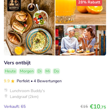
28% Rabatt
Vers ontbijt
Heute
Morgen
Di
Mi
Do
9.9
Perfekt
• 4 Bewertungen
Lunchroom Buddy's
Landgraaf (2km)
€10
Verkauft: 65
€15
,75