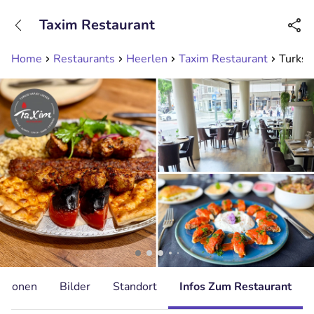
+31208089263
Taxim Restaurant
Erreichbar bis 23:00 Uhr
Home
Restaurants
Heerlen
Taxim Restaurant
Turkse
ationen
Bilder
Standort
Infos Zum Restaurant