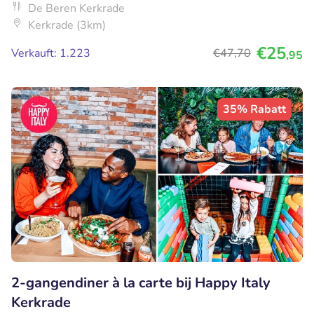
De Beren Kerkrade
Kerkrade (3km)
€25
Verkauft: 1.223
€47
,70
,95
35% Rabatt
2-gangendiner à la carte bij Happy Italy
Kerkrade