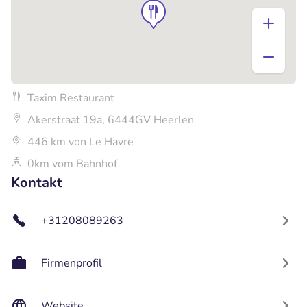
Taxim Restaurant
Akerstraat 19a, 6444GV Heerlen
446 km von Le Havre
0km vom Bahnhof
Kontakt
+31208089263
Firmenprofil
Website