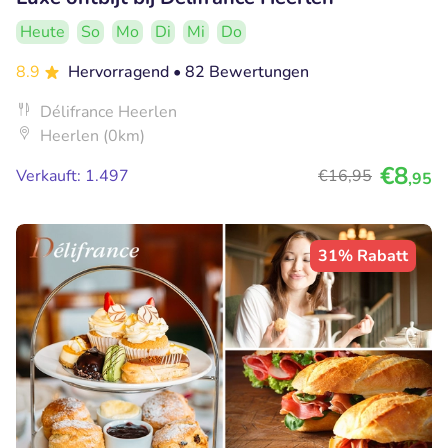
Heute
So
Mo
Di
Mi
Do
8.9
Hervorragend
• 82 Bewertungen
Délifrance Heerlen
Heerlen (0km)
€8
Verkauft: 1.497
€16
,95
,95
31% Rabatt