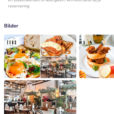
en (di)eetwensen of allergieën, vermeld deze bij je
reservering
Bilder