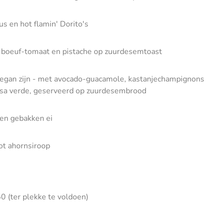
 en hot flamin' Dorito's
e boeuf-tomaat en pistache op zuurdesemtoast
egan zijn -
met avocado-guacamole, kastanjechampignons
salsa verde, geserveerd op zuurdesembrood
en gebakken ei
ot ahornsiroop
0 (ter plekke te voldoen)