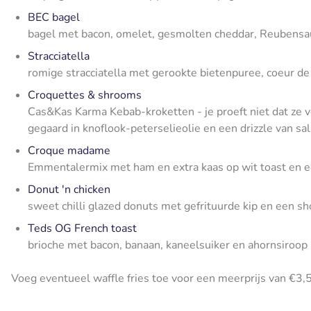
BEC bagel
bagel met bacon, omelet, gesmolten cheddar, Reubensaus
Stracciatella
romige stracciatella met gerookte bietenpuree, coeur d
Croquettes & shrooms
Cas&Kas Karma Kebab-kroketten - je proeft niet dat ze v
gegaard in knoflook-peterselieolie en een drizzle van 
Croque madame
Emmentalermix met ham en extra kaas op wit toast en e
Donut 'n chicken
sweet chilli glazed donuts met gefrituurde kip en een sh
Teds OG French toast
brioche met bacon, banaan, kaneelsuiker en ahornsiroop
Voeg eventueel waffle fries toe voor een meerprijs van €3,5