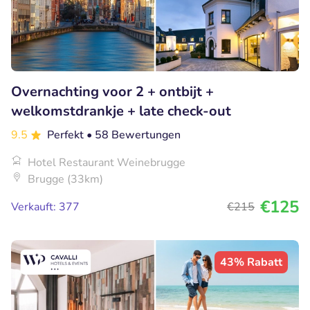
Overnachting voor 2 + ontbijt +
welkomstdrankje + late check-out
9.5
Perfekt
• 58 Bewertungen
Hotel Restaurant Weinebrugge
Brugge (33km)
€125
Verkauft: 377
€215
43% Rabatt