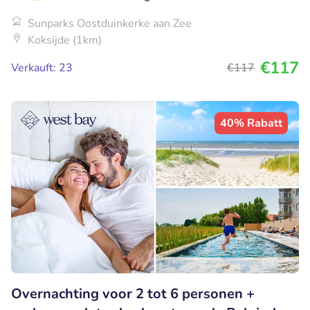
Sunparks Oostduinkerke aan Zee
Koksijde (1km)
€117
Verkauft: 23
€117
40% Rabatt
Overnachting voor 2 tot 6 personen +