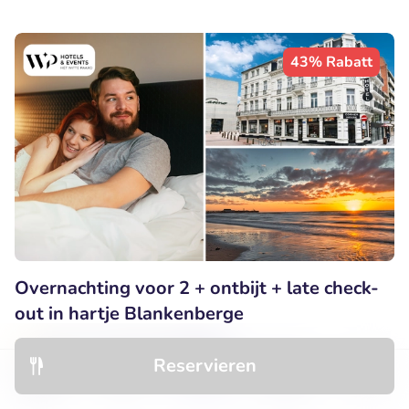
43% Rabatt
Overnachting voor 2 + ontbijt + late check-
out in hartje Blankenberge
9
Perfekt
• 77 Bewertungen
Reservieren
Corner House
Entdecken
Hotels
Restaurants
Buchungen
Menü
Blankenberge (33km)