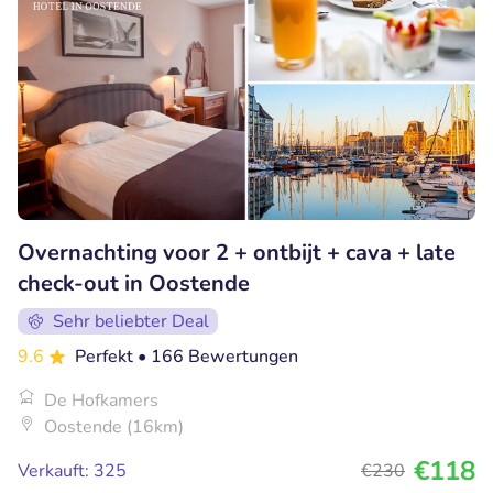
Overnachting voor 2 + ontbijt + cava + late
check-out in Oostende
Sehr beliebter Deal
9.6
Perfekt
• 166 Bewertungen
De Hofkamers
Oostende (16km)
€118
Verkauft: 325
€230