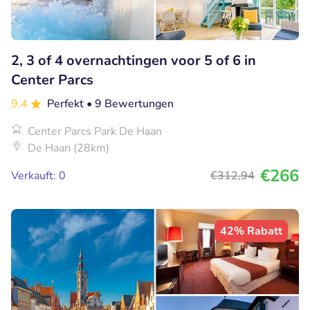
2, 3 of 4 overnachtingen voor 5 of 6 in
Center Parcs
9.4
Perfekt
• 9 Bewertungen
Center Parcs Park De Haan
De Haan (28km)
€266
Verkauft: 0
€312
,94
42% Rabatt