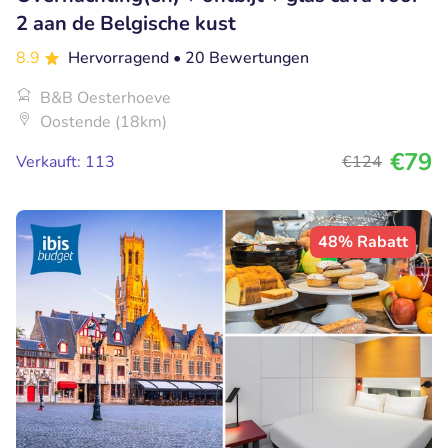
2 aan de Belgische kust
8.9
Hervorragend
• 20 Bewertungen
B&B Oesterhoeve
Oostende (18km)
€79
Verkauft: 113
€124
48% Rabatt