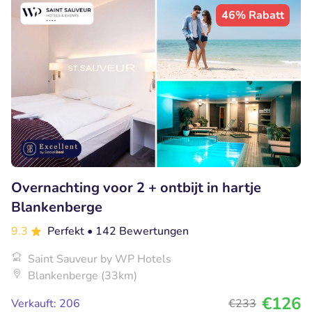
46% Rabatt
Overnachting voor 2 + ontbijt in hartje
Blankenberge
9.3
Perfekt
• 142 Bewertungen
Saint Sauveur by WP Hotels
Blankenberge (33km)
€126
Verkauft: 206
€233