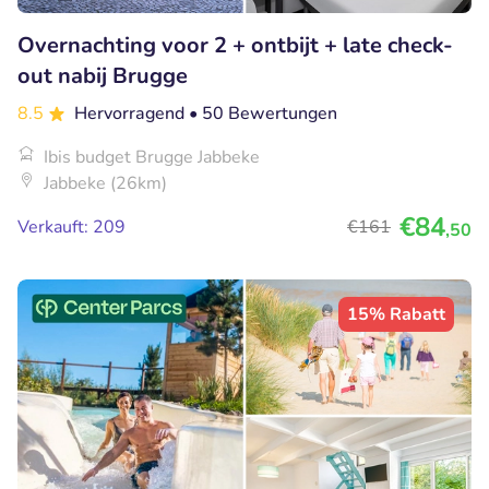
Overnachting voor 2 + ontbijt + late check-
out nabij Brugge
8.5
Hervorragend
• 50 Bewertungen
Ibis budget Brugge Jabbeke
Jabbeke (26km)
€84
Verkauft: 209
€161
,50
15% Rabatt