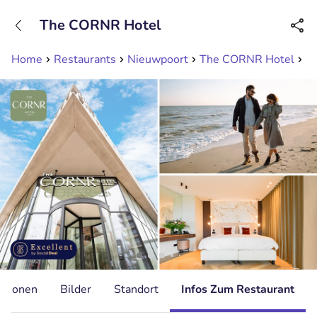
+31208089263
The CORNR Hotel
Erreichbar bis 23:00 Uhr
Home
Restaurants
Nieuwpoort
The CORNR Hotel
Üb
ationen
Bilder
Standort
Infos Zum Restaurant