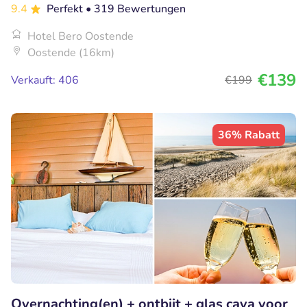
9.4
Perfekt
• 319 Bewertungen
Hotel Bero Oostende
Oostende (16km)
€139
Verkauft: 406
€199
36% Rabatt
Overnachting(en) + ontbijt + glas cava voor