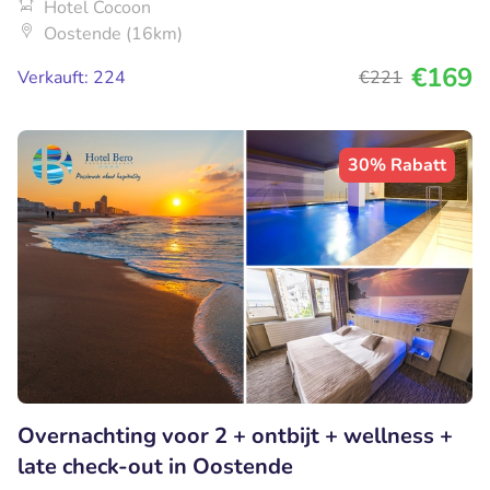
Hotel Cocoon
Oostende (16km)
€169
Verkauft: 224
€221
30% Rabatt
Overnachting voor 2 + ontbijt + wellness +
late check-out in Oostende