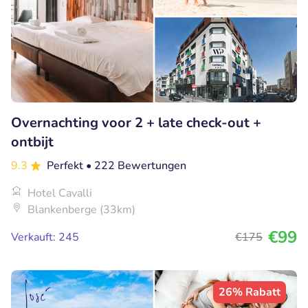
Overnachting voor 2 + late check-out +
ontbijt
9.3
Perfekt
• 222 Bewertungen
Hotel Cavalli
Blankenberge (33km)
€99
Verkauft: 245
€175
26% Rabatt