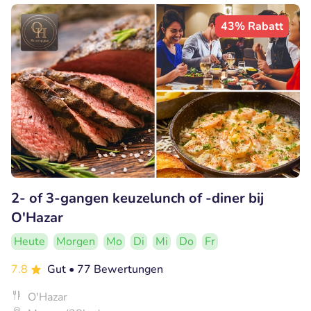
43% Rabatt
2- of 3-gangen keuzelunch of -diner bij
O'Hazar
Heute
Morgen
Mo
Di
Mi
Do
Fr
7.8
Gut
• 77 Bewertungen
O'Hazar