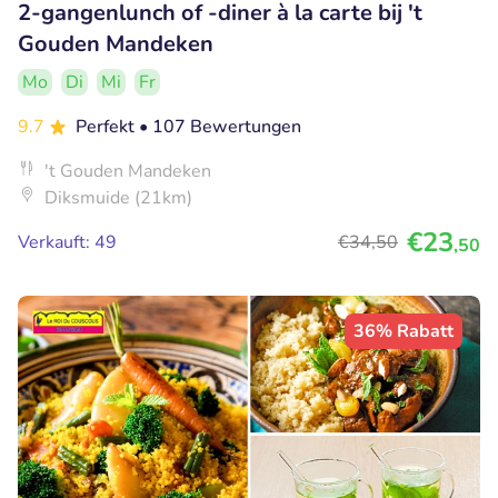
2-gangenlunch of -diner à la carte bij 't
Gouden Mandeken
Mo
Di
Mi
Fr
9.7
Perfekt
• 107 Bewertungen
't Gouden Mandeken
Diksmuide (21km)
€23
Verkauft: 49
€34
,50
,50
36% Rabatt