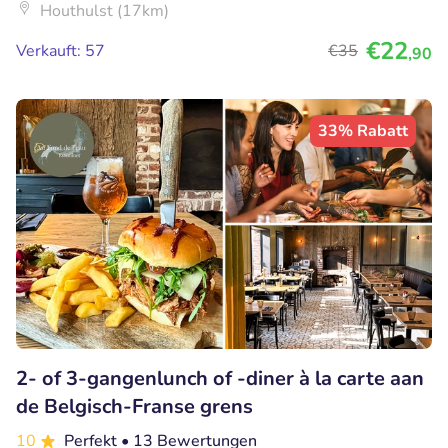
Houthulst (17km)
€22
Verkauft: 57
€35
,90
33% Rabatt
2- of 3-gangenlunch of -diner à la carte aan
de Belgisch-Franse grens
10
Perfekt
• 13 Bewertungen