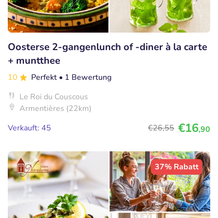
Oosterse 2-gangenlunch of -diner à la carte
+ muntthee
10
Perfekt
• 1 Bewertung
Le Roi du Couscous
Armentières (22km)
€16
Verkauft: 45
€26
,55
,90
37% Rabatt