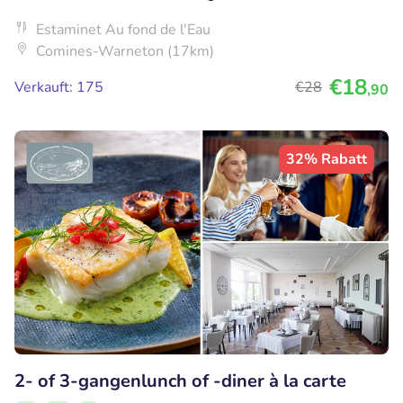
Estaminet Au fond de l'Eau
Comines-Warneton (17km)
€18
Verkauft: 175
€28
,90
32% Rabatt
2- of 3-gangenlunch of -diner à la carte