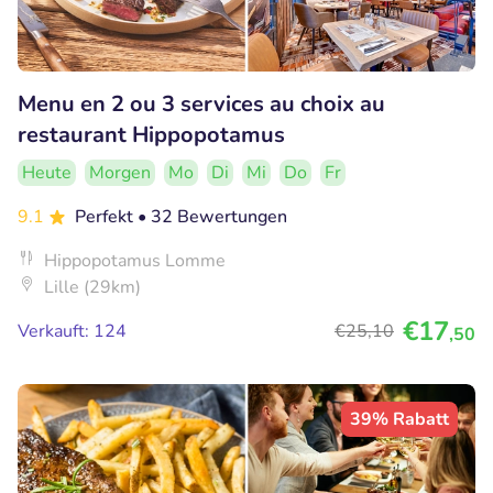
Menu en 2 ou 3 services au choix au
restaurant Hippopotamus
Heute
Morgen
Mo
Di
Mi
Do
Fr
9.1
Perfekt
• 32 Bewertungen
Hippopotamus Lomme
Lille (29km)
€17
Verkauft: 124
€25
,10
,50
39% Rabatt