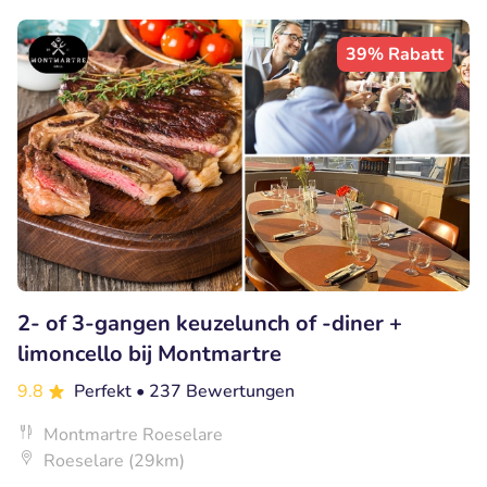
39% Rabatt
2- of 3-gangen keuzelunch of -diner +
limoncello bij Montmartre
9.8
Perfekt
• 237 Bewertungen
Montmartre Roeselare
Roeselare (29km)