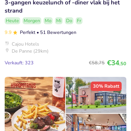
3-gangen keuzelunch of -diner vlak bij het
strand
Heute
Morgen
Mo
Mi
Do
Fr
9.9
Perfekt
• 51 Bewertungen
Cajou Hotels
De Panne (29km)
€34
Verkauft: 323
€58
,75
,50
30% Rabatt