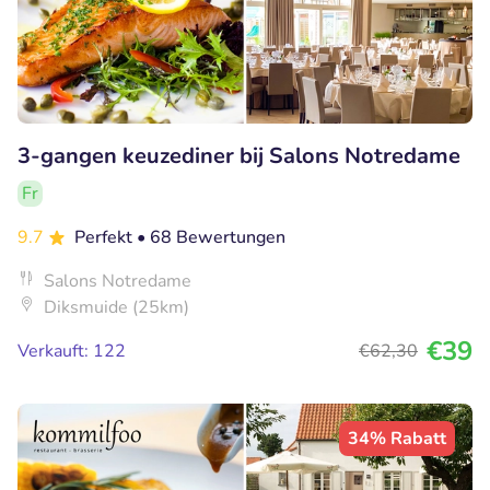
3-gangen keuzediner bij Salons Notredame
Fr
9.7
Perfekt
• 68 Bewertungen
Salons Notredame
Diksmuide (25km)
€39
Verkauft: 122
€62
,30
34% Rabatt