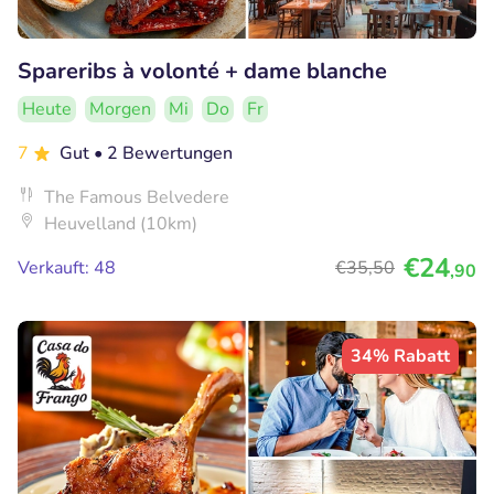
Spareribs à volonté + dame blanche
Heute
Morgen
Mi
Do
Fr
7
Gut
• 2 Bewertungen
The Famous Belvedere
Heuvelland (10km)
€24
Verkauft: 48
€35
,50
,90
34% Rabatt