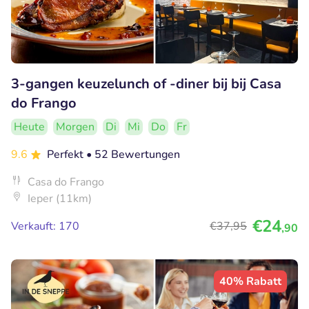
3-gangen keuzelunch of -diner bij bij Casa
do Frango
Heute
Morgen
Di
Mi
Do
Fr
9.6
Perfekt
• 52 Bewertungen
Casa do Frango
Ieper (11km)
€24
Verkauft: 170
€37
,95
,90
40% Rabatt