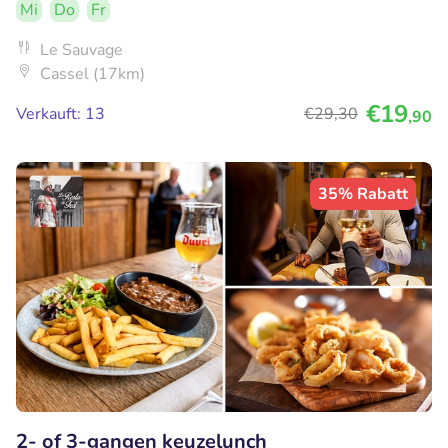
Mi
Do
Fr
Le Sauvage
Cassel (17km)
€19
Verkauft: 13
€29
,30
,90
35% Rabatt
2- of 3-gangen keuzelunch