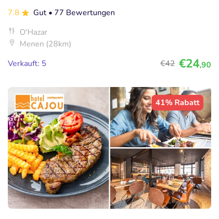
7.8
Gut
• 77 Bewertungen
O'Hazar
Menen (28km)
€24
Verkauft: 5
€42
,90
41% Rabatt