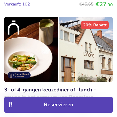
€27
Verkauft: 102
€45
,65
,90
20% Rabatt
3- of 4-gangen keuzediner of -lunch +
amuse in het centrum van Roeselare
Reservieren
Do
Fr
Entdecken
Hotels
Restaurants
Buchungen
Menü
Le Nord Roeselare