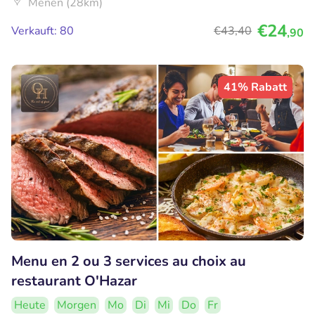
Menen (28km)
€24
Verkauft: 80
€43
,40
,90
41% Rabatt
Menu en 2 ou 3 services au choix au
restaurant O'Hazar
Heute
Morgen
Mo
Di
Mi
Do
Fr