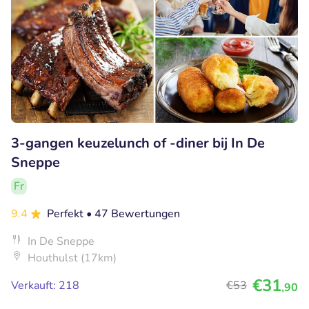
3-gangen keuzelunch of -diner bij In De
Sneppe
Fr
9.4
Perfekt
• 47 Bewertungen
In De Sneppe
Houthulst (17km)
€31
Verkauft: 218
€53
,90