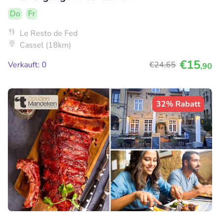
Do
Fr
Le Resto de Fed
Cassel (18km)
€15
Verkauft: 0
€24
,65
,90
32% Rabatt