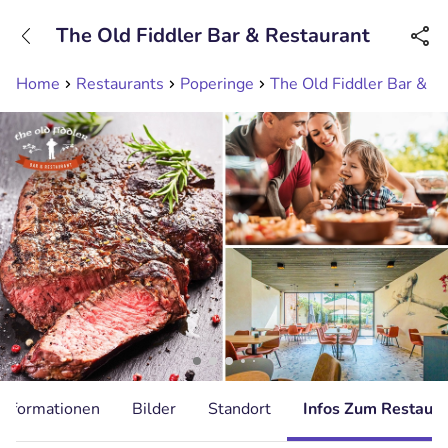
+31208089263
The Old Fiddler Bar & Restaurant
Erreichbar bis 23:00 Uhr
Home
Restaurants
Poperinge
The Old Fiddler Bar & R
Informationen
Bilder
Standort
Infos Zum Restaura