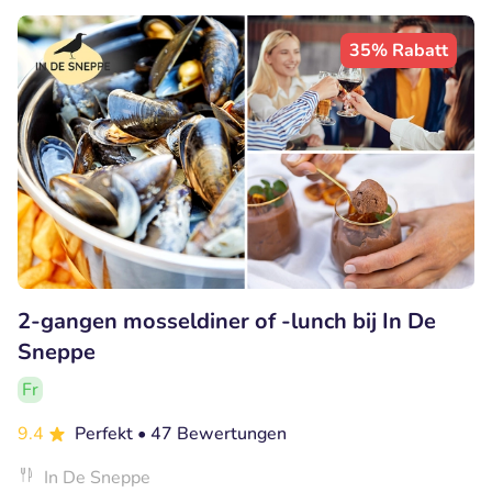
35% Rabatt
2-gangen mosseldiner of -lunch bij In De
Sneppe
Fr
9.4
Perfekt
• 47 Bewertungen
In De Sneppe