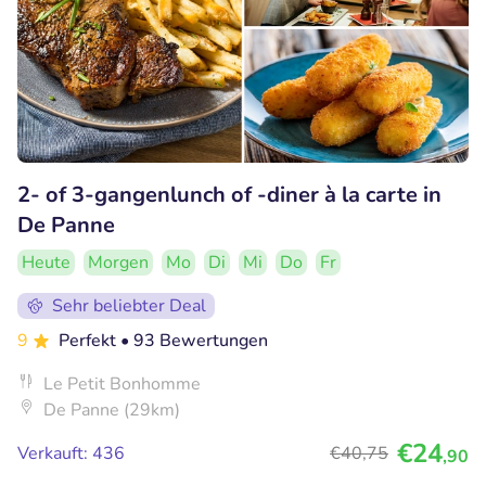
2- of 3-gangenlunch of -diner à la carte in
De Panne
Heute
Morgen
Mo
Di
Mi
Do
Fr
Sehr beliebter Deal
9
Perfekt
• 93 Bewertungen
Le Petit Bonhomme
De Panne (29km)
€24
Verkauft: 436
€40
,75
,90