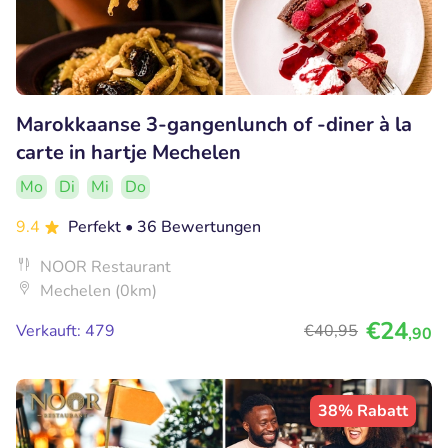
Marokkaanse 3-gangenlunch of -diner à la
carte in hartje Mechelen
Mo
Di
Mi
Do
9.4
Perfekt
• 36 Bewertungen
NOOR Restaurant
Mechelen (0km)
€24
Verkauft: 479
€40
,95
,90
38% Rabatt