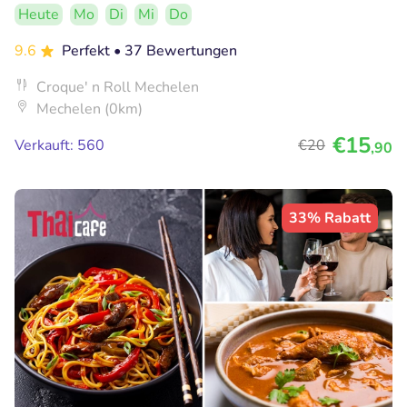
Heute
Mo
Di
Mi
Do
9.6
Perfekt
• 37 Bewertungen
Croque' n Roll Mechelen
Mechelen (0km)
€15
Verkauft: 560
€20
,90
33% Rabatt