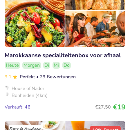
Marokkaanse specialiteitenbox voor afhaal
Heute
Morgen
Di
Mi
Do
9.1
Perfekt
• 29 Bewertungen
House of Nador
Bonheiden (4km)
€19
Verkauft: 46
€27
,50