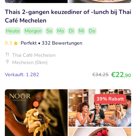
Thais 2-gangen keuzediner of -lunch bij Thai
Café Mechelen
Heute
Morgen
So
Mo
Di
Mi
Do
9.3
Perfekt
• 332 Bewertungen
Thai Café Mechelen
Mechelen (0km)
€22
Verkauft: 1.282
€34
,25
,90
39% Rabatt