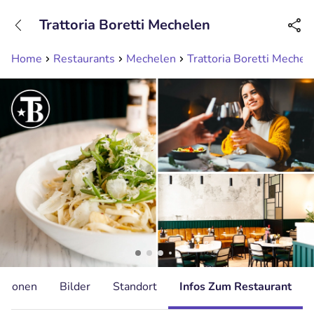
+31208089263
Trattoria Boretti Mechelen
Erreichbar bis 23:00 Uhr
Home
Restaurants
Mechelen
Trattoria Boretti Mechel
ationen
Bilder
Standort
Infos Zum Restaurant