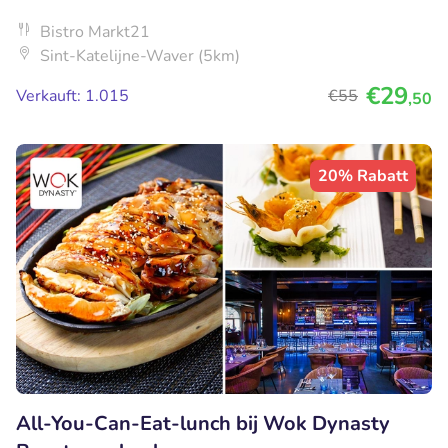
Bistro Markt21
Sint-Katelijne-Waver (5km)
€29
Verkauft: 1.015
€55
,50
20% Rabatt
All-You-Can-Eat-lunch bij Wok Dynasty