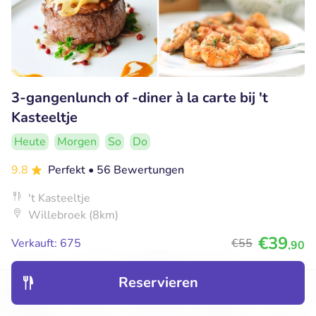
3-gangenlunch of -diner à la carte bij 't
Kasteeltje
Heute
Morgen
So
Do
9.8
Perfekt
• 56 Bewertungen
't Kasteeltje
Willebroek (8km)
€39
Verkauft: 675
€55
,90
Reservieren
33% Rabatt
Entdecken
Hotels
Restaurants
Buchungen
Menü