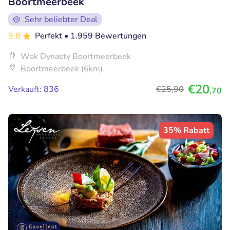
Boortmeerbeek
Sehr beliebter Deal
9.8
Perfekt
• 1.959 Bewertungen
Wok Dynasty Boortmeerbeek
Boortmeerbeek (6km)
€20
Verkauft: 836
€25
,90
,70
35% Rabatt