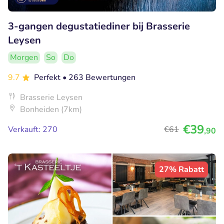
3-gangen degustatiediner bij Brasserie
Leysen
Morgen
So
Do
9.7
Perfekt
• 263 Bewertungen
Brasserie Leysen
Bonheiden (7km)
€39
Verkauft: 270
€61
,90
27% Rabatt