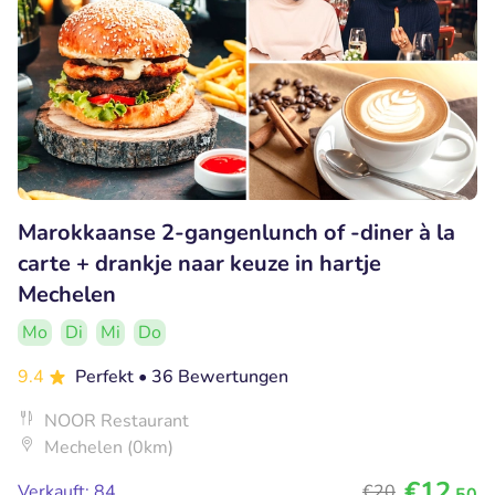
Marokkaanse 2-gangenlunch of -diner à la
carte + drankje naar keuze in hartje
Mechelen
Mo
Di
Mi
Do
9.4
Perfekt
• 36 Bewertungen
NOOR Restaurant
Mechelen (0km)
€12
Verkauft: 84
€20
,50