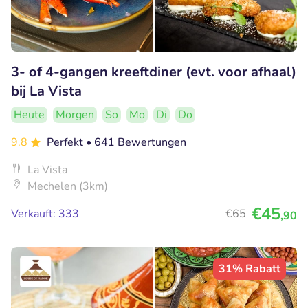
3- of 4-gangen kreeftdiner (evt. voor afhaal)
bij La Vista
Heute
Morgen
So
Mo
Di
Do
9.8
Perfekt
• 641 Bewertungen
La Vista
Mechelen (3km)
€45
Verkauft: 333
€65
,90
31% Rabatt