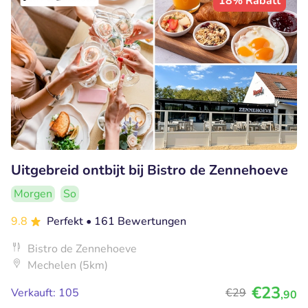
18% Rabatt
Uitgebreid ontbijt bij Bistro de Zennehoeve
Morgen
So
9.8
Perfekt
• 161 Bewertungen
Bistro de Zennehoeve
Mechelen (5km)
€23
Verkauft: 105
€29
,90