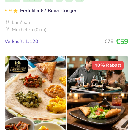
9.9
Perfekt
• 67 Bewertungen
Lam'eau
Mechelen (0km)
€59
Verkauft: 1.120
€75
40% Rabatt