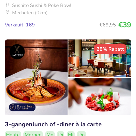
Sushito Sushi & Poke Bowl
Mechelen (0km)
€39
Verkauft: 169
€69
,95
28% Rabatt
3-gangenlunch of -diner à la carte
Heute
Morgen
Mo
Di
Mi
Do