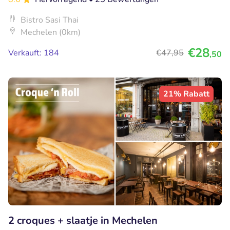
Bistro Sasi Thai
Mechelen (0km)
€28
Verkauft: 184
€47
,95
,50
21% Rabatt
2 croques + slaatje in Mechelen