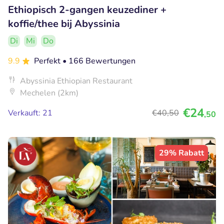
Ethiopisch 2-gangen keuzediner +
koffie/thee bij Abyssinia
Di
Mi
Do
9.9
Perfekt
• 166 Bewertungen
Abyssinia Ethiopian Restaurant
Mechelen (2km)
€24
Verkauft: 21
€40
,50
,50
29% Rabatt