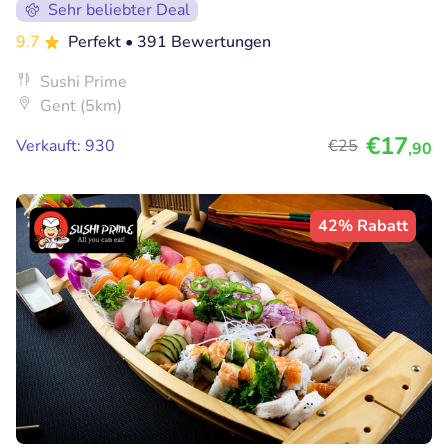
Sehr beliebter Deal
9.7
Perfekt
• 391 Bewertungen
Sushi Prime
Gent (5km)
€17
Verkauft: 930
€25
,90
42% Rabatt