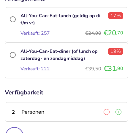
All-You-Can-Eat-lunch (geldig op di
17%
t/m vr)
€20
,70
Verkauft: 257
€24,90
All-You-Can-Eat-diner (of lunch op
19%
zaterdag- en zondagmiddag)
€31
,90
Verkauft: 222
€39,50
Verfügbarkeit
2
Personen