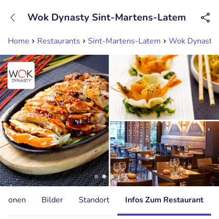
+31208089263
Wok Dynasty Sint-Martens-Latem
Erreichbar bis 23:00 Uhr
Home
Restaurants
Sint-Martens-Latem
Wok Dynasty 
ationen
Bilder
Standort
Infos Zum Restaurant