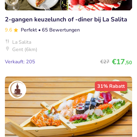
2-gangen keuzelunch of -diner bij La Salita
9.6
Perfekt
• 65 Bewertungen
La Salita
Gent (6km)
€17
Verkauft: 205
€27
,50
31% Rabatt