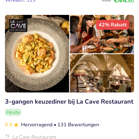
€44
Verkauft: 319
€80
,90
42% Rabatt
3-gangen keuzediner bij La Cave Restaurant
Heute
8.9
Hervorragend
• 131 Bewertungen
La Cave Restaurant