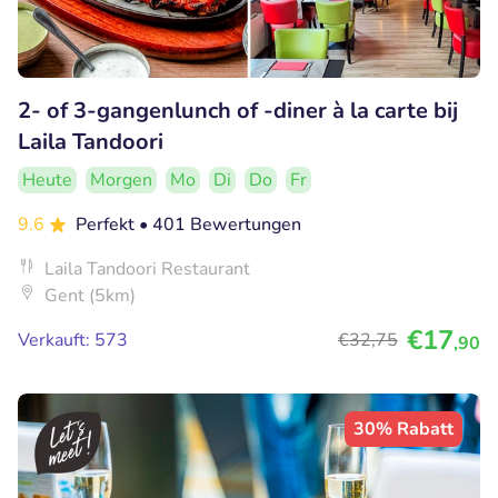
2- of 3-gangenlunch of -diner à la carte bij
Laila Tandoori
Heute
Morgen
Mo
Di
Do
Fr
9.6
Perfekt
• 401 Bewertungen
Laila Tandoori Restaurant
Gent (5km)
€17
Verkauft: 573
€32
,75
,90
30% Rabatt