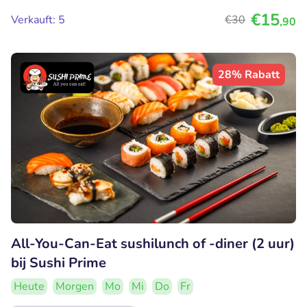
€15
Verkauft: 5
€30
,90
28% Rabatt
All-You-Can-Eat sushilunch of -diner (2 uur)
bij Sushi Prime
Heute
Morgen
Mo
Mi
Do
Fr