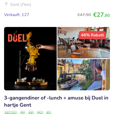
Gent (7km)
€27
Verkauft: 127
€47
,90
,90
48% Rabatt
3-gangendiner of -lunch + amuse bij Duel in
hartje Gent
Heute
Di
Mi
Do
Fr