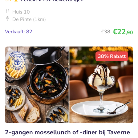
Huis 10
De Pinte (1km)
€22
Verkauft: 82
€38
,90
38% Rabatt
2-gangen mossellunch of -diner bij Taverne