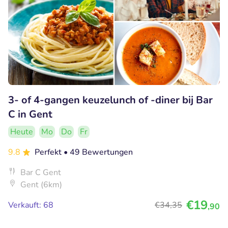
3- of 4-gangen keuzelunch of -diner bij Bar
C in Gent
Heute
Mo
Do
Fr
9.8
Perfekt
• 49 Bewertungen
Bar C Gent
Gent (6km)
€19
Verkauft: 68
€34
,35
,90