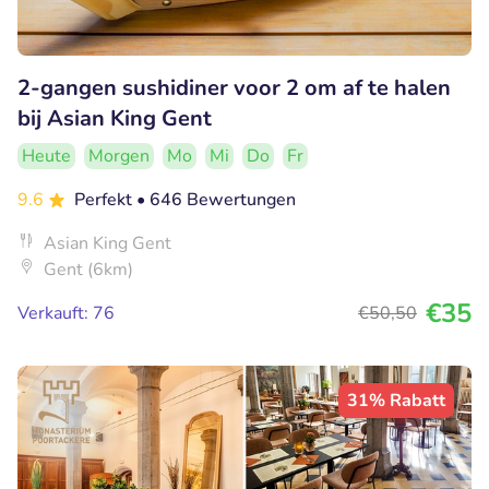
2-gangen sushidiner voor 2 om af te halen
bij Asian King Gent
Heute
Morgen
Mo
Mi
Do
Fr
9.6
Perfekt
• 646 Bewertungen
Asian King Gent
Gent (6km)
€35
Verkauft: 76
€50
,50
31% Rabatt