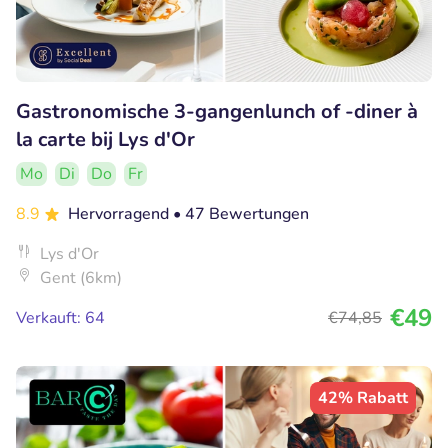
Gastronomische 3-gangenlunch of -diner à
la carte bij Lys d'Or
Mo
Di
Do
Fr
8.9
Hervorragend
• 47 Bewertungen
Lys d'Or
Gent (6km)
€49
Verkauft: 64
€74
,85
42% Rabatt