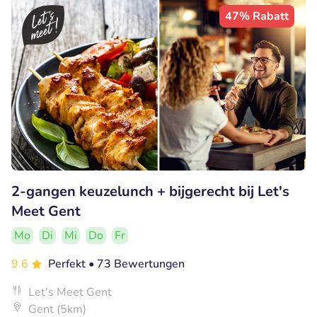
47% Rabatt
2-gangen keuzelunch + bijgerecht bij Let's
Meet Gent
Mo
Di
Mi
Do
Fr
9.6
Perfekt
• 73 Bewertungen
Let's Meet Gent
Gent (5km)