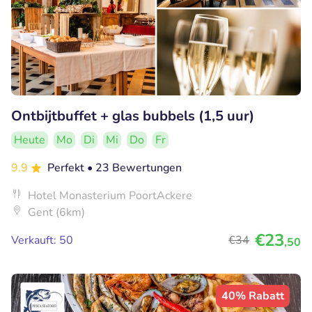
Ontbijtbuffet + glas bubbels (1,5 uur)
Heute
Mo
Di
Mi
Do
Fr
9.9
Perfekt
• 23 Bewertungen
Hotel Monasterium PoortAckere
Gent (6km)
€23
Verkauft: 50
€34
,50
40% Rabatt