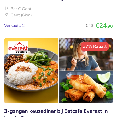
Bar C Gent
Gent (6km)
€24
Verkauft: 2
€43
,90
37% Rabatt
3-gangen keuzediner bij Eetcafé Everest in