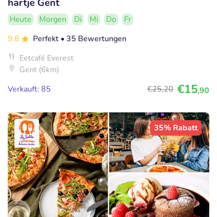
hartje Gent
Heute
Morgen
Di
Mi
Do
Fr
9.8
Perfekt
• 35 Bewertungen
Eetcafé Everest
Gent (6km)
€15
Verkauft: 85
€25
,20
,90
35% Rabatt