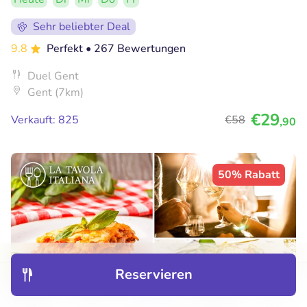
Sehr beliebter Deal
9.8
Perfekt
• 267 Bewertungen
Duel Gent
Gent (7km)
€29
Verkauft: 825
€58
,90
50% Rabatt
Reservieren
Entdecken
Hotels
Restaurants
Buchungen
Menü