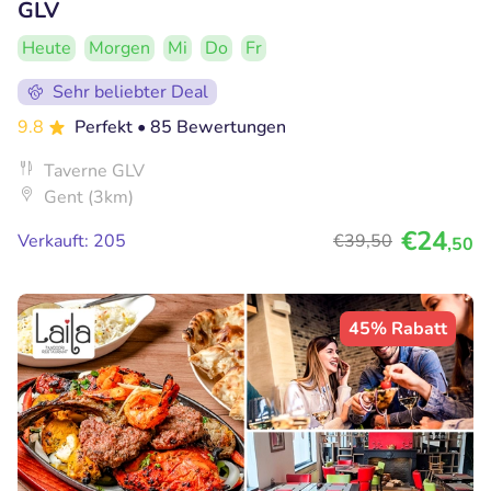
GLV
Heute
Morgen
Mi
Do
Fr
Sehr beliebter Deal
9.8
Perfekt
• 85 Bewertungen
Taverne GLV
Gent (3km)
€24
Verkauft: 205
€39
,50
,50
45% Rabatt