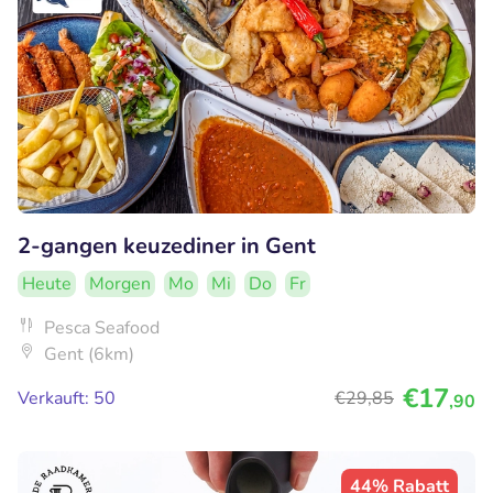
2-gangen keuzediner in Gent
Heute
Morgen
Mo
Mi
Do
Fr
Pesca Seafood
Gent (6km)
€17
Verkauft: 50
€29
,85
,90
44% Rabatt