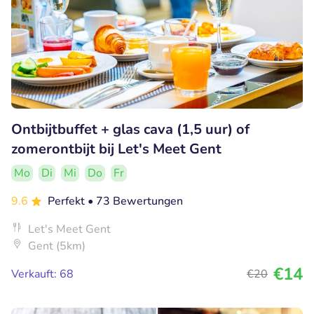
Ontbijtbuffet + glas cava (1,5 uur) of
zomerontbijt bij Let's Meet Gent
Mo
Di
Mi
Do
Fr
9.6
Perfekt
• 73 Bewertungen
Let's Meet Gent
Gent (5km)
€14
Verkauft: 68
€20