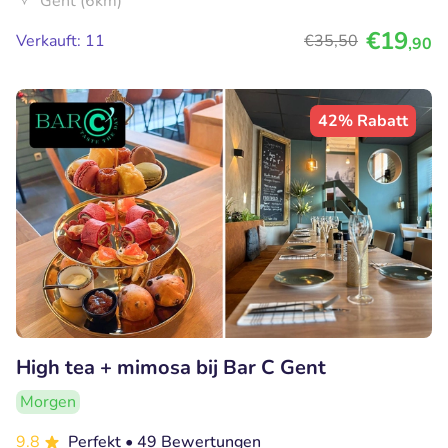
Gent (6km)
€19
Verkauft: 11
€35
,50
,90
42% Rabatt
High tea + mimosa bij Bar C Gent
Morgen
9.8
Perfekt
• 49 Bewertungen