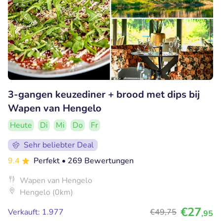
3-gangen keuzediner + brood met dips bij
Wapen van Hengelo
Heute
Di
Mi
Do
Fr
Sehr beliebter Deal
9.4
Perfekt
• 269 Bewertungen
Wapen van Hengelo
Hengelo (0km)
€27
Verkauft: 1.977
€49
,75
,95