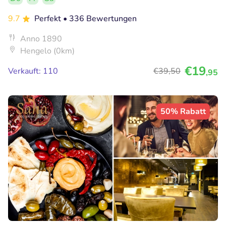
9.7
Perfekt
• 336 Bewertungen
Anno 1890
Hengelo (0km)
€19
Verkauft: 110
€39
,50
,95
50% Rabatt