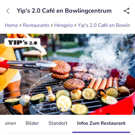
+31208089263
Yip's 2.0 Café en Bowlingcentrum
Erreichbar bis 23:00 Uhr
Home
Restaurants
Hengelo
Yip's 2.0 Café en Bowlin
ationen
Bilder
Standort
Infos Zum Restaurant