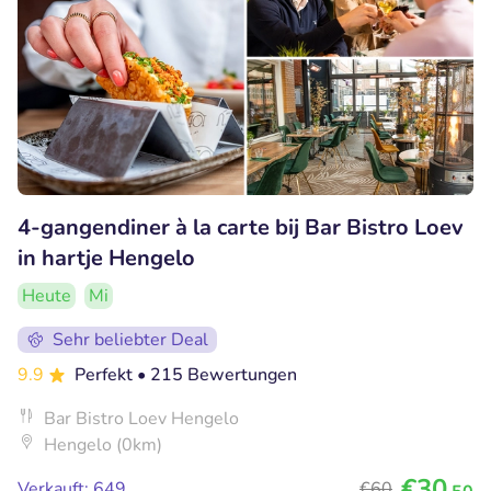
4-gangendiner à la carte bij Bar Bistro Loev
in hartje Hengelo
Heute
Mi
Sehr beliebter Deal
9.9
Perfekt
• 215 Bewertungen
Bar Bistro Loev Hengelo
Hengelo (0km)
€30
Verkauft: 649
€60