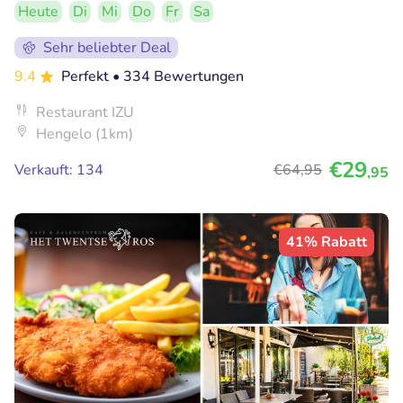
Heute
Di
Mi
Do
Fr
Sa
Sehr beliebter Deal
9.4
Perfekt
• 334 Bewertungen
Restaurant IZU
Hengelo (1km)
€29
Verkauft: 134
€64
,95
,95
41% Rabatt