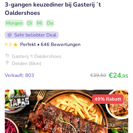
3-gangen keuzediner bij Gasterij ´t
Oaldershoes
Morgen
Di
Mi
Do
Sehr beliebter Deal
9.8
Perfekt
• 646 Bewertungen
Gasterij 't Oaldershoes
Delden (6km)
€24
Verkauft: 803
€39
,50
,95
49% Rabatt