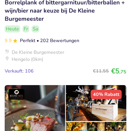
Borrelplank of bittergarnituur/bitterballen +
wijn/bier naar keuze bij De Kleine
Burgemeester
Heute
Fr
Sa
9.9
Perfekt
• 202 Bewertungen
De Kleine Burgemeester
Hengelo (0km)
€5
Verkauft: 106
€11
,55
,75
40% Rabatt