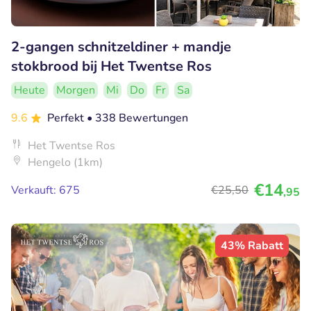
2-gangen schnitzeldiner + mandje
stokbrood bij Het Twentse Ros
Heute
Morgen
Mi
Do
Fr
Sa
9.6
Perfekt
• 338 Bewertungen
Het Twentse Ros
Hengelo (1km)
€14
Verkauft: 675
€25
,50
,95
43% Rabatt