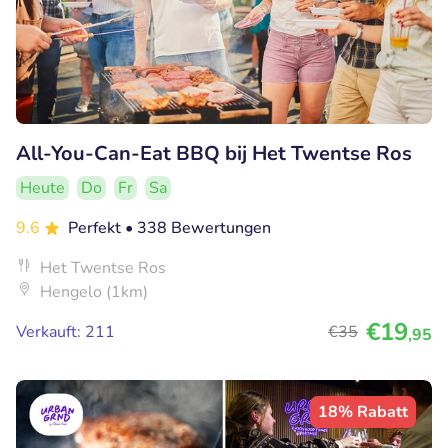
All-You-Can-Eat BBQ bij Het Twentse Ros
Heute
Do
Fr
Sa
9.6
Perfekt
• 338 Bewertungen
Het Twentse Ros
Hengelo (1km)
€19
Verkauft: 211
€35
,95
18% Rabatt