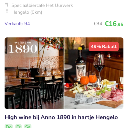
Speciaalbiercafé Het Uurwerk
Hengelo (0km)
€16
Verkauft: 94
€34
,95
49% Rabatt
High wine bij Anno 1890 in hartje Hengelo
Do
Fr
Sa