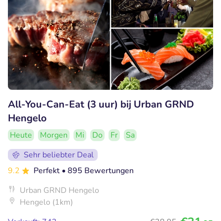
All-You-Can-Eat (3 uur) bij Urban GRND
Hengelo
Heute
Morgen
Mi
Do
Fr
Sa
Sehr beliebter Deal
9.2
Perfekt
• 895 Bewertungen
Urban GRND Hengelo
Hengelo (1km)