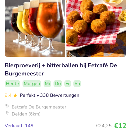
Bierproeverij + bitterballen bij Eetcafé De
Burgemeester
Heute
Morgen
Mi
Do
Fr
Sa
9.4
Perfekt
• 338 Bewertungen
Eetcafé De Burgemeester
Delden (6km)
€12
Verkauft: 149
€24
,25