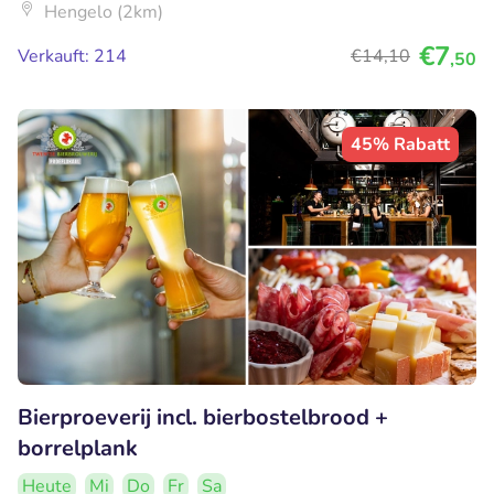
Hengelo (2km)
€7
Verkauft: 214
€14
,10
,50
45% Rabatt
Bierproeverij incl. bierbostelbrood +
borrelplank
Heute
Mi
Do
Fr
Sa