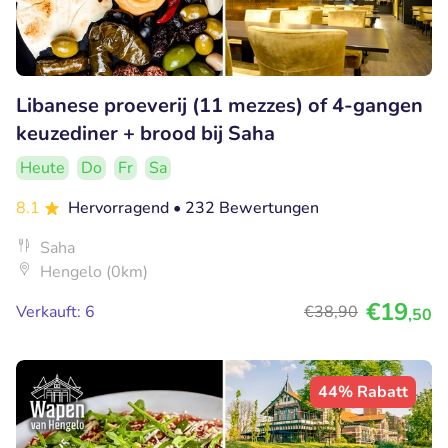
Libanese proeverij (11 mezzes) of 4-gangen
keuzediner + brood bij Saha
Heute
Do
Fr
Sa
8.1
Hervorragend
• 232 Bewertungen
Saha
Hengelo (0km)
€19
Verkauft: 6
€38
,90
,50
44% Rabatt