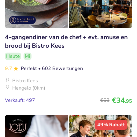
4-gangendiner van de chef + evt. amuse en
brood bij Bistro Kees
Heute
Mi
9.7
Perfekt
• 602 Bewertungen
Bistro Kees
Hengelo (0km)
€34
Verkauft: 497
€58
,95
49% Rabatt