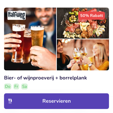
50% Rabatt
Bier- of wijnproeverij + borrelplank
Do
Fr
Sa
9.9
Perfekt
• 64 Bewertungen
Reservieren
Café Halfweg
Entdecken
Hotels
Restaurants
Buchungen
Menü
Hengelo (7km)