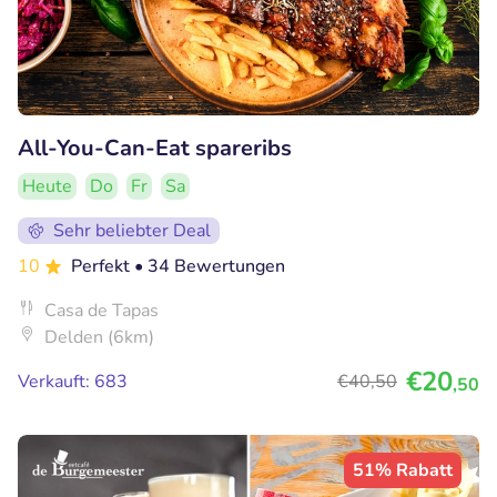
All-You-Can-Eat spareribs
Heute
Do
Fr
Sa
Sehr beliebter Deal
10
Perfekt
• 34 Bewertungen
Casa de Tapas
Delden (6km)
€20
Verkauft: 683
€40
,50
,50
51% Rabatt