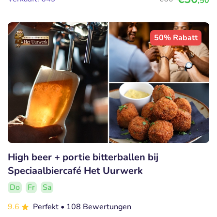
,50
50% Rabatt
High beer + portie bitterballen bij
Speciaalbiercafé Het Uurwerk
Do
Fr
Sa
9.6
Perfekt
• 108 Bewertungen