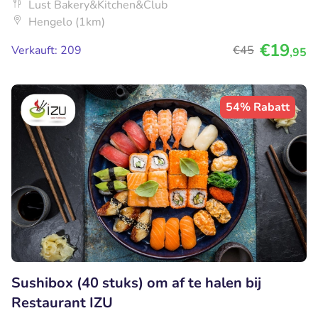
Lust Bakery&Kitchen&Club
Hengelo (1km)
€19
Verkauft: 209
€45
,95
54% Rabatt
Sushibox (40 stuks) om af te halen bij
Restaurant IZU