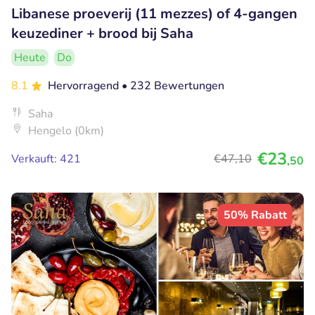
Libanese proeverij (11 mezzes) of 4-gangen
keuzediner + brood bij Saha
Heute
Do
8.1
Hervorragend
• 232 Bewertungen
Saha
Hengelo (0km)
€23
Verkauft: 421
€47
,10
,50
50% Rabatt