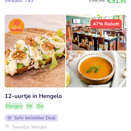
€31
Verkauft: 743
€38
,95
,95
47% Rabatt
12-uurtje in Hengelo
Morgen
Mi
Do
Sehr beliebter Deal
Twentse Meiden