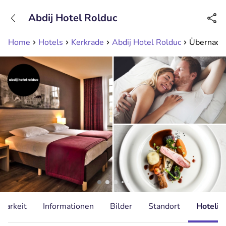
+31208089263
Abdij Hotel Rolduc
Erreichbar bis 23:00 Uhr (max 0,09€/Min)
Home
Hotels
Kerkrade
Abdij Hotel Rolduc
Übernacht
gbarkeit
Informationen
Bilder
Standort
Hotelin