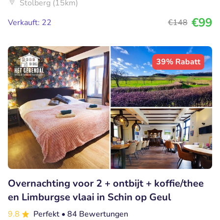
Stolberg (15km)
€99
Verkauft: 22
€148
39% Rabatt
Overnachting voor 2 + ontbijt + koffie/thee
en Limburgse vlaai in Schin op Geul
9.8
Perfekt
• 84 Bewertungen