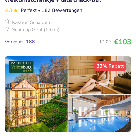
9.3
Perfekt
• 182 Bewertungen
Kasteel Schaloen
Schin op Geul (16km)
€103
Verkauft: 166
€103
33% Rabatt