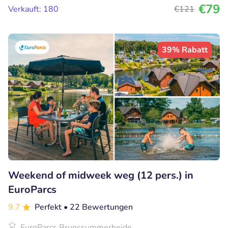
€79
Verkauft: 180
€121
39% Rabatt
Weekend of midweek weg (12 pers.) in
EuroParcs
9.7
Perfekt
• 22 Bewertungen
EuroParcs Brunssummerheide