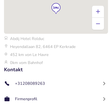
Abdij Hotel Rolduc
Heyendallaan 82, 6464 EP Kerkrade
452 km von Le Havre
0km vom Bahnhof
Kontakt
+31208089263
Firmenprofil