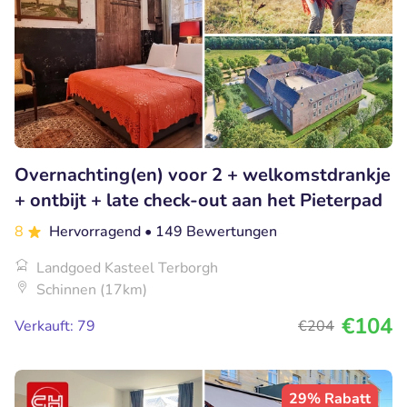
Overnachting(en) voor 2 + welkomstdrankje
+ ontbijt + late check-out aan het Pieterpad
8
Hervorragend
• 149 Bewertungen
Landgoed Kasteel Terborgh
Schinnen (17km)
€104
Verkauft: 79
€204
29% Rabatt