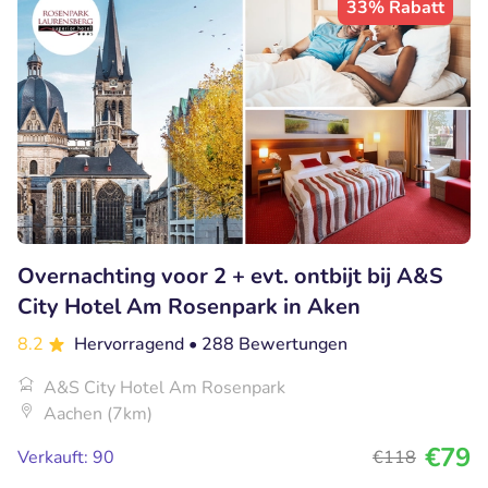
33% Rabatt
Overnachting voor 2 + evt. ontbijt bij A&S
City Hotel Am Rosenpark in Aken
8.2
Hervorragend
• 288 Bewertungen
A&S City Hotel Am Rosenpark
Aachen (7km)
€79
Verkauft: 90
€118