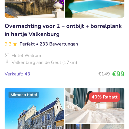
Overnachting voor 2 + ontbijt + borrelplank
in hartje Valkenburg
9.3
Perfekt
• 233 Bewertungen
Hotel Walram
Valkenburg aan de Geul (17km)
€99
Verkauft: 43
€149
40% Rabatt