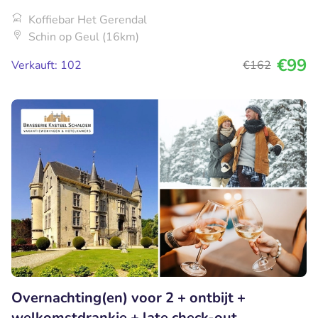
Koffiebar Het Gerendal
Schin op Geul (16km)
€99
Verkauft: 102
€162
Overnachting(en) voor 2 + ontbijt +
welkomstdrankje + late check-out