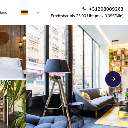
+31208089263
enü
Erreichbar bis 23:00 Uhr (max 0,09€/Min)