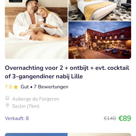
Overnachting voor 2 + ontbijt + evt. cocktail
of 3-gangendiner nabij Lille
7.6
Gut
• 7 Bewertungen
Auberge du Forgeron
Seclin (7km)
€89
Verkauft: 8
€140