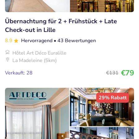
Übernachtung für 2 + Frühstück + Late
Check-out in Lille
8.9
Hervorragend
• 43 Bewertungen
Hôtel Art Déco Euralille
La Madeleine (5km)
€79
Verkauft: 28
€131
29% Rabatt