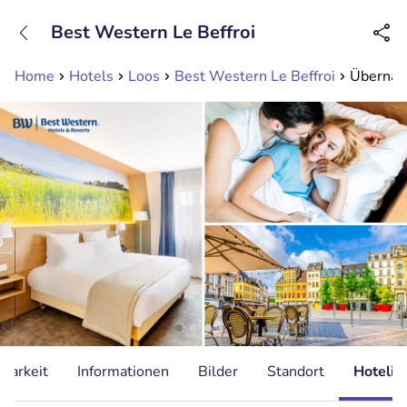
+31208089263
Best Western Le Beffroi
Erreichbar bis 23:00 Uhr (max 0,09€/Min)
Home
Hotels
Loos
Best Western Le Beffroi
Übernach
gbarkeit
Informationen
Bilder
Standort
Hotelin