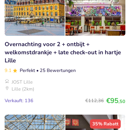
Overnachting voor 2 + ontbijt +
welkomstdrankje + late check-out in hartje
Lille
9.1
Perfekt
• 25 Bewertungen
JOST Lille
Lille (2km)
€95
Verkauft: 136
€112
,36
,50
35% Rabatt