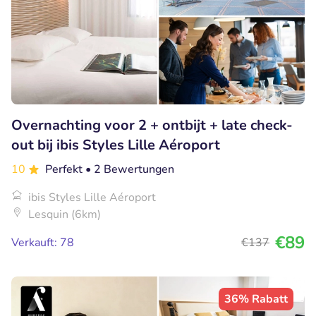
Overnachting voor 2 + ontbijt + late check-
out bij ibis Styles Lille Aéroport
10
Perfekt
• 2 Bewertungen
ibis Styles Lille Aéroport
Lesquin (6km)
€89
Verkauft: 78
€137
36% Rabatt