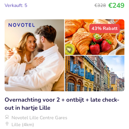
€249
Verkauft: 5
€328
43% Rabatt
Overnachting voor 2 + ontbijt + late check-
out in hartje Lille
Novotel Lille Centre Gares
Lille (4km)