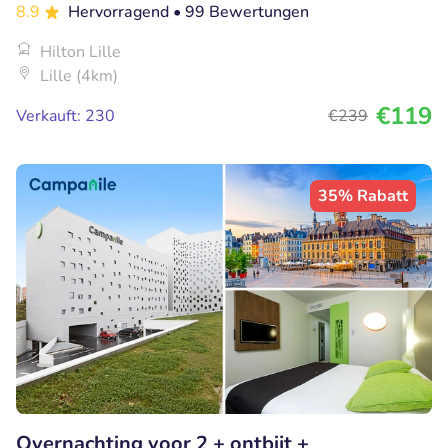
8.9
Hervorragend
• 99 Bewertungen
Hilton Lille
Lille (4km)
€119
Verkauft: 230
€239
35% Rabatt
Overnachting voor 2 + ontbijt +