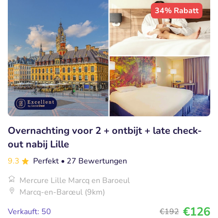
34% Rabatt
Overnachting voor 2 + ontbijt + late check-
out nabij Lille
9.3
Perfekt
• 27 Bewertungen
Mercure Lille Marcq en Baroeul
Marcq-en-Barœul (9km)
€126
Verkauft: 50
€192