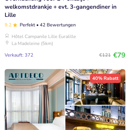
welkomstdrankje + evt. 3-gangendiner in
Lille
9.2
Perfekt
• 42 Bewertungen
Hôtel Campanile Lille Euralille
La Madeleine (5km)
€79
Verkauft: 372
€121
40% Rabatt