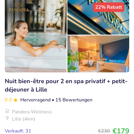
22% Rabatt
Nuit bien-être pour 2 en spa privatif + petit-
déjeuner à Lille
8.8
Hervorragend
• 15 Bewertungen
Pandora Wellness
Lille (4km)
€179
Verkauft: 31
€230