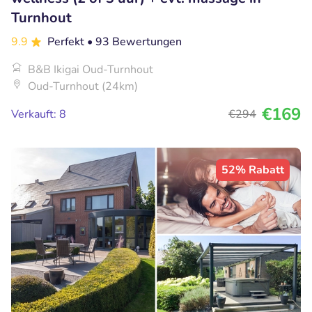
Turnhout
9.9
Perfekt
• 93 Bewertungen
B&B Ikigai Oud-Turnhout
Oud-Turnhout (24km)
€169
Verkauft: 8
€294
52% Rabatt