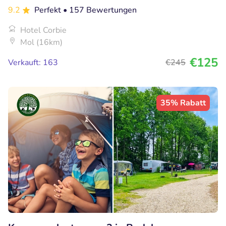
9.2
Perfekt
• 157 Bewertungen
Hotel Corbie
Mol (16km)
€125
Verkauft: 163
€245
35% Rabatt