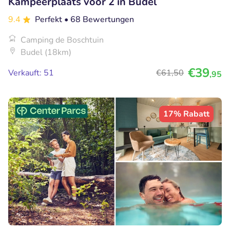
Kampeerplaats voor 2 in Budel
9.4
Perfekt
• 68 Bewertungen
Camping de Boschtuin
Budel (18km)
€39
Verkauft: 51
€61
,50
,95
17% Rabatt