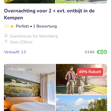
Overnachting voor 2 + evt. ontbijt in de
Kempen
10
Perfekt
• 1 Bewertung
Guesthouse De Steenberg
Geel (25km)
€89
Verkauft: 13
€186
49% Rabatt