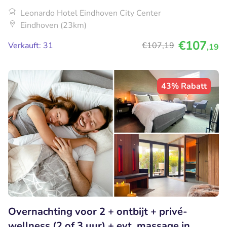
Leonardo Hotel Eindhoven City Center
Eindhoven (23km)
€107
Verkauft: 31
€107
,19
,19
43% Rabatt
Overnachting voor 2 + ontbijt + privé-
wellness (2 of 3 uur) + evt. massage in