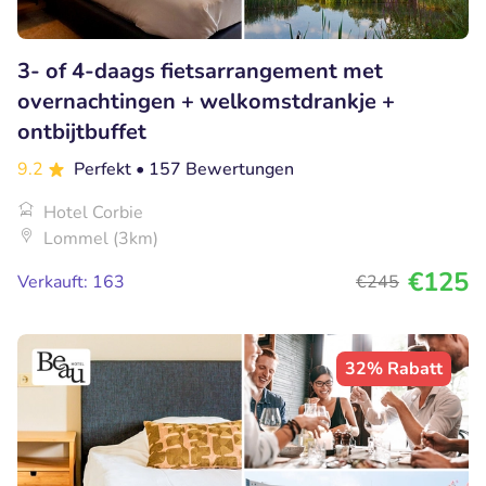
3- of 4-daags fietsarrangement met
overnachtingen + welkomstdrankje +
ontbijtbuffet
9.2
Perfekt
• 157 Bewertungen
Hotel Corbie
Lommel (3km)
€125
Verkauft: 163
€245
32% Rabatt