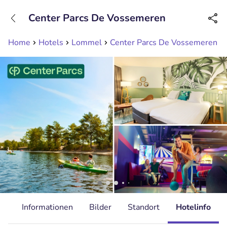
+31208089263
Center Parcs De Vossemeren
Erreichbar bis 23:00 Uhr (max 0,09€/Min)
Home
Hotels
Lommel
Center Parcs De Vossemeren
it
Informationen
Bilder
Standort
Hotelinfo