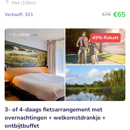
Mol (10km)
€65
Verkauft: 301
€75
49% Rabatt
3- of 4-daags fietsarrangement met
overnachtingen + welkomstdrankje +
ontbijtbuffet