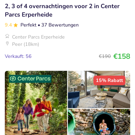
2, 3 of 4 overnachtingen voor 2 in Center
Parcs Erperheide
9.4
Perfekt
• 37 Bewertungen
Center Parcs Erperheide
Peer (18km)
€158
Verkauft: 56
€190
15% Rabatt