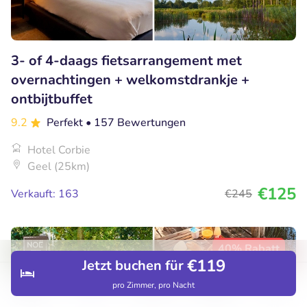
3- of 4-daags fietsarrangement met
overnachtingen + welkomstdrankje +
ontbijtbuffet
9.2
Perfekt
• 157 Bewertungen
Hotel Corbie
Geel (25km)
€125
Verkauft: 163
€245
40% Rabatt
€119
Jetzt buchen für
pro Zimmer, pro Nacht
Entdecken
Hotels
Restaurants
Buchungen
Menü