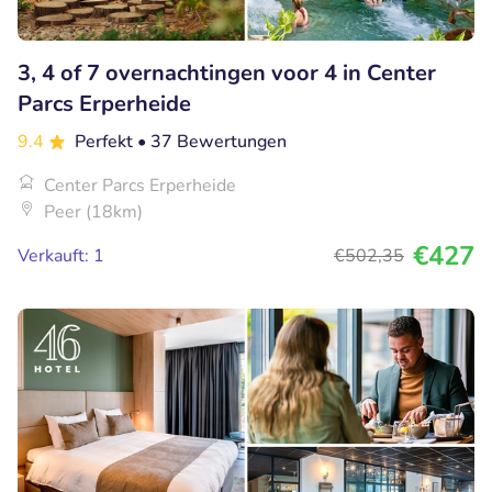
3, 4 of 7 overnachtingen voor 4 in Center
Parcs Erperheide
9.4
Perfekt
• 37 Bewertungen
Center Parcs Erperheide
Peer (18km)
€427
Verkauft: 1
€502
,35