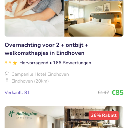
Overnachting voor 2 + ontbijt +
welkomsthapjes in Eindhoven
8.5
Hervorragend
• 166 Bewertungen
Campanile Hotel Eindhoven
Eindhoven (20km)
€85
Verkauft: 81
€147
26% Rabatt