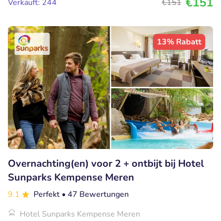
€151
Verkauft: 244
€151
13% Rabatt
Overnachting(en) voor 2 + ontbijt bij Hotel
Sunparks Kempense Meren
9.1
Perfekt
• 47 Bewertungen
Hotel Sunparks Kempense Meren