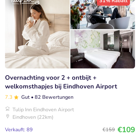
31% Rabatt
Overnachting voor 2 + ontbijt +
welkomsthapjes bij Eindhoven Airport
7.3
Gut
• 82 Bewertungen
Tulip Inn Eindhoven Airport
Eindhoven (22km)
€109
Verkauft: 89
€159