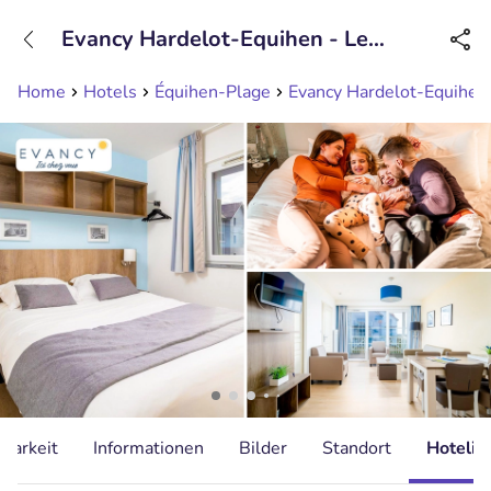
+31208089263
Evancy Hardelot-Equihen - Le
Erreichbar bis 23:00 Uhr (max 0,09€/Min)
Domaine Sauvage
Home
Hotels
Équihen-Plage
Evancy Hardelot-Equihen
gbarkeit
Informationen
Bilder
Standort
Hotelin