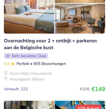
Overnachting voor 2 + ontbijt + parkeren
aan de Belgische kust
Sehr beliebter Deal
9.8
Perfekt
• 905 Bewertungen
Dune Hotel Nieuwpoort
Nieuwpoort (95km)
€149
Verkauft: 322
€206
22% Rabatt