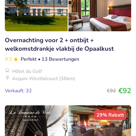
Overnachting voor 2 + ontbijt +
welkomstdrankje vlakbij de Opaalkust
9.3
Perfekt
• 13 Bewertungen
Hôtel du Golf
Acquin-Westbécourt (36km)
€92
Verkauft: 32
€92
29% Rabatt