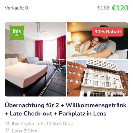
€120
Verkauft: 0
€158
30% Rabatt
Übernachtung für 2 + Willkommensgetränk
+ Late Check-out + Parkplatz in Lens
Ibis Styles Lens Centre Gare
Lens (92km)