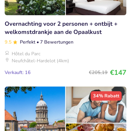
Overnachting voor 2 personen + ontbijt +
welkomstdrankje aan de Opaalkust
9.5
Perfekt
• 7 Bewertungen
Hôtel du Parc
Neufchâtel-Hardelot (4km)
€147
Verkauft: 16
€205
,19
34% Rabatt