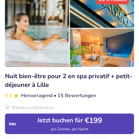
Nuit bien-être pour 2 en spa privatif + petit-
déjeuner à Lille
8.8
Hervorragend
• 15 Bewertungen
Pandora Wellness
Lille (99km)
€199
Jetzt buchen für
€179
Verkauft: 31
€230
pro Zimmer, pro Nacht
Entdecken
Hotels
Restaurants
Buchungen
Menü