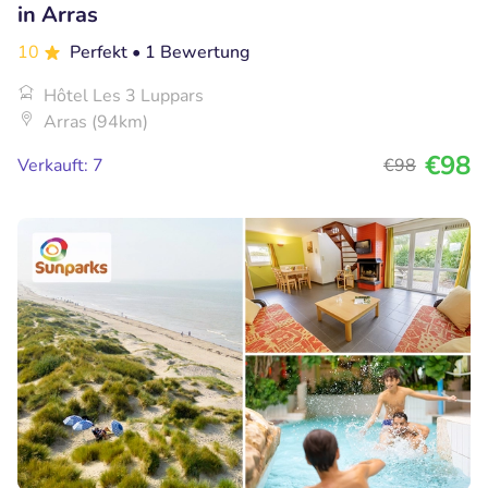
in Arras
10
Perfekt
• 1 Bewertung
Hôtel Les 3 Luppars
Arras (94km)
€98
Verkauft: 7
€98