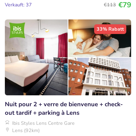
€79
Verkauft: 37
€113
33% Rabatt
Nuit pour 2 + verre de bienvenue + check-
out tardif + parking à Lens
Ibis Styles Lens Centre Gare
Lens (92km)