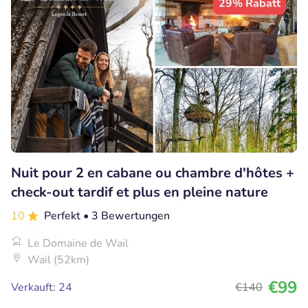
29% Rabatt
Nuit pour 2 en cabane ou chambre d'hôtes +
check-out tardif et plus en pleine nature
10
Perfekt
• 3 Bewertungen
Le Domaine de Wail
Wail (52km)
€99
Verkauft: 24
€140