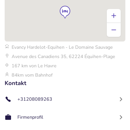
Evancy Hardelot-Equihen - Le Domaine Sauvage
Avenue des Canadiens 35, 62224 Équihen-Plage
167 km von Le Havre
84km vom Bahnhof
Kontakt
+31208089263
Firmenprofil