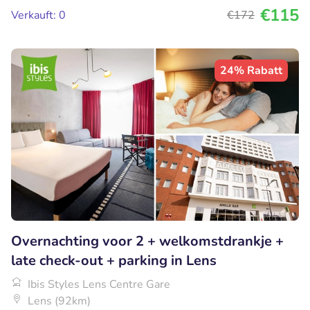
€115
Verkauft: 0
€172
24% Rabatt
Overnachting voor 2 + welkomstdrankje +
late check-out + parking in Lens
Ibis Styles Lens Centre Gare
Lens (92km)