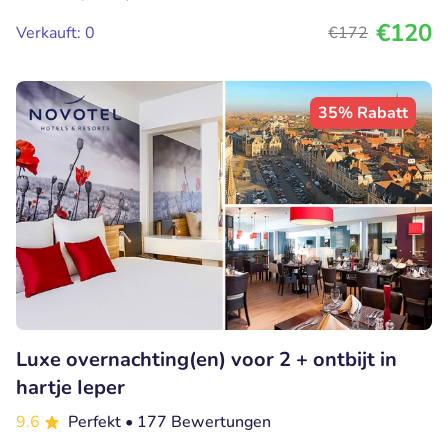
€120
Verkauft: 0
€172
35% Rabatt
Luxe overnachting(en) voor 2 + ontbijt in
hartje Ieper
9.6
Perfekt
• 177 Bewertungen