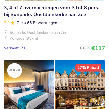
3, 4 of 7 overnachtingen voor 3 tot 8 pers.
bij Sunparks Oostduinkerke aan Zee
7.9
Gut
• 66 Bewertungen
Sunparks Oostduinkerke aan Zee
Koksijde (95km)
€117
Verkauft: 21
€117
27% Rabatt