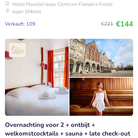
Hotel Novotel Ieper Centrum Flanders Fields
Ieper (94km)
€144
Verkauft: 109
€221
Overnachting voor 2 + ontbijt +
welkomstcocktails + sauna + late check-out