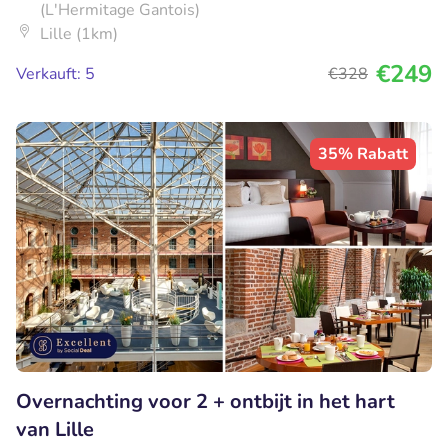
(L'Hermitage Gantois)
Lille (1km)
€249
Verkauft: 5
€328
35% Rabatt
Overnachting voor 2 + ontbijt in het hart
van Lille