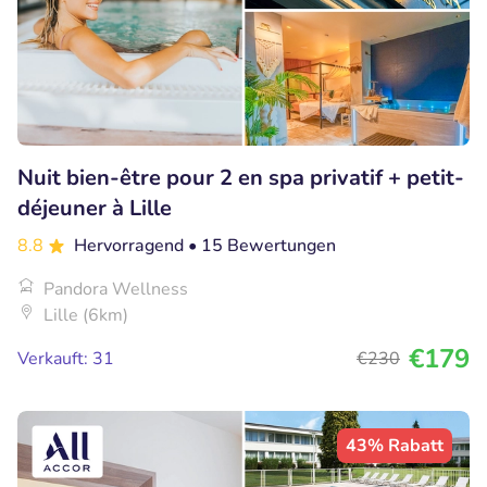
Nuit bien-être pour 2 en spa privatif + petit-
déjeuner à Lille
8.8
Hervorragend
• 15 Bewertungen
Pandora Wellness
Lille (6km)
€179
Verkauft: 31
€230
43% Rabatt