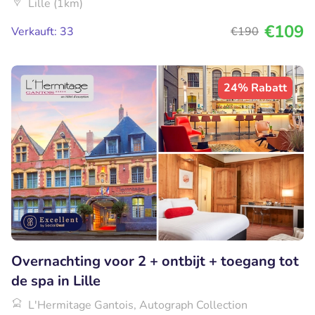
Lille (1km)
€109
Verkauft: 33
€190
24% Rabatt
Overnachting voor 2 + ontbijt + toegang tot
de spa in Lille
L'Hermitage Gantois, Autograph Collection