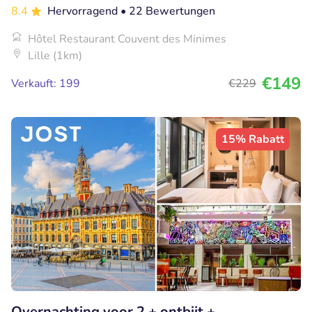
8.4
Hervorragend
• 22 Bewertungen
Hôtel Restaurant Couvent des Minimes
Lille (1km)
€149
Verkauft: 199
€229
15% Rabatt
Overnachting voor 2 + ontbijt +