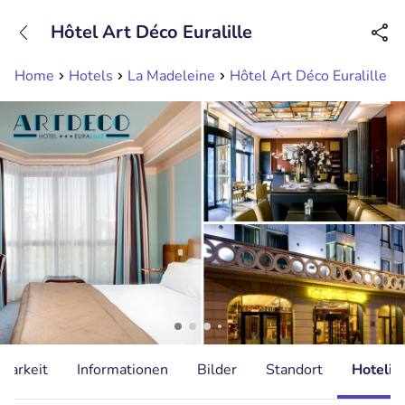
+31208089263
Hôtel Art Déco Euralille
Erreichbar bis 23:00 Uhr (max 0,09€/Min)
Home
Hotels
La Madeleine
Hôtel Art Déco Euralille
gbarkeit
Informationen
Bilder
Standort
Hotelin