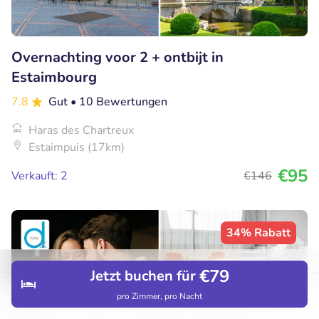
Overnachting voor 2 + ontbijt in
Estaimbourg
7.8
Gut
• 10 Bewertungen
Haras des Chartreux
Estaimpuis (17km)
€95
Verkauft: 2
€146
34% Rabatt
€79
Jetzt buchen für
pro Zimmer, pro Nacht
Entdecken
Hotels
Restaurants
Buchungen
Menü