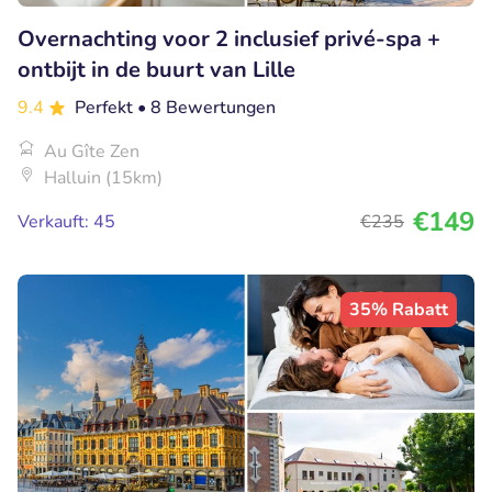
Overnachting voor 2 inclusief privé-spa +
ontbijt in de buurt van Lille
9.4
Perfekt
• 8 Bewertungen
Au Gîte Zen
Halluin (15km)
€149
Verkauft: 45
€235
35% Rabatt