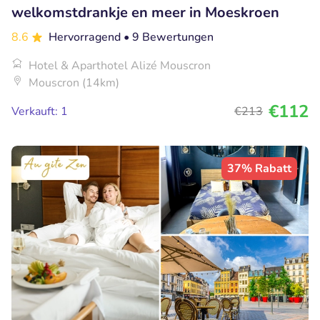
welkomstdrankje en meer in Moeskroen
8.6
Hervorragend
• 9 Bewertungen
Hotel & Aparthotel Alizé Mouscron
Mouscron (14km)
€112
Verkauft: 1
€213
37% Rabatt