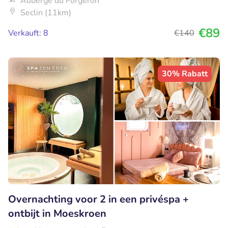
Auberge du Forgeron
Seclin (11km)
€89
Verkauft: 8
€140
30% Rabatt
Overnachting voor 2 in een privéspa +
ontbijt in Moeskroen