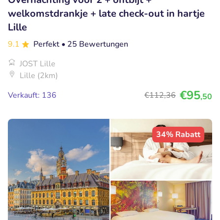
welkomstdrankje + late check-out in hartje
Lille
9.1
Perfekt
• 25 Bewertungen
JOST Lille
Lille (2km)
€95
Verkauft: 136
€112
,36
,50
34% Rabatt