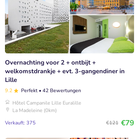
Overnachting voor 2 + ontbijt +
welkomstdrankje + evt. 3-gangendiner in
Lille
9.2
Perfekt
• 42 Bewertungen
Hôtel Campanile Lille Euralille
La Madeleine (0km)
€79
Verkauft: 375
€121