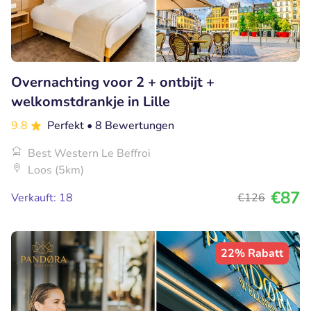
Overnachting voor 2 + ontbijt +
welkomstdrankje in Lille
9.8
Perfekt
• 8 Bewertungen
Best Western Le Beffroi
Loos (5km)
€87
Verkauft: 18
€126
22% Rabatt