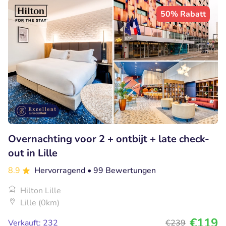
50% Rabatt
Overnachting voor 2 + ontbijt + late check-
out in Lille
8.9
Hervorragend
• 99 Bewertungen
Hilton Lille
Lille (0km)
€119
Verkauft: 232
€239