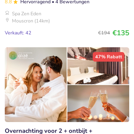
8.8
Hervorragend
• 4 Bewertungen
Spa Zen Eden
Mouscron (14km)
€135
Verkauft: 42
€194
47% Rabatt
Overnachting voor 2 + ontbijt +