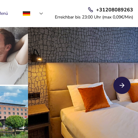
+31208089263
enü
Erreichbar bis 23:00 Uhr (max 0,09€/Min)