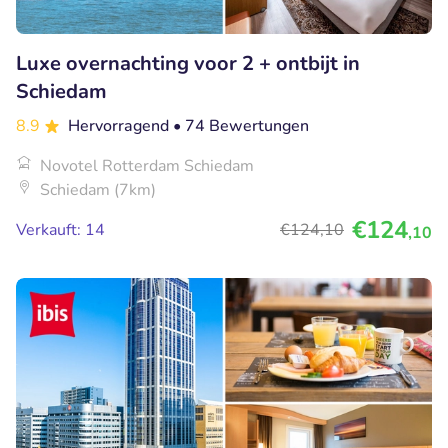
Luxe overnachting voor 2 + ontbijt in
Schiedam
8.9
Hervorragend
• 74 Bewertungen
Novotel Rotterdam Schiedam
Schiedam (7km)
€124
Verkauft: 14
€124
,10
,10