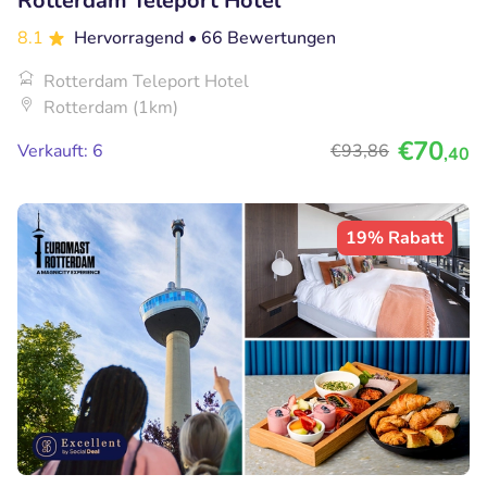
Rotterdam Teleport Hotel
8.1
Hervorragend
• 66 Bewertungen
Rotterdam Teleport Hotel
Rotterdam (1km)
€70
Verkauft: 6
€93
,86
,40
19% Rabatt