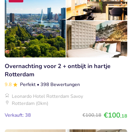
Overnachting voor 2 + ontbijt in hartje
Rotterdam
9.8
Perfekt
• 398 Bewertungen
Leonardo Hotel Rotterdam Savoy
Rotterdam (0km)
€100
Verkauft: 38
€100
,18
,18