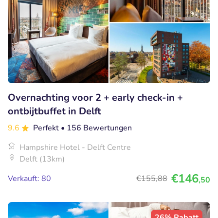
Overnachting voor 2 + early check-in +
ontbijtbuffet in Delft
9.6
Perfekt
• 156 Bewertungen
Hampshire Hotel - Delft Centre
Delft (13km)
€146
Verkauft: 80
€155
,88
,50
26% Rabatt