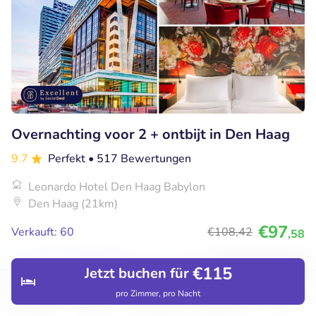
Overnachting voor 2 + ontbijt in Den Haag
9.7
Perfekt
• 517 Bewertungen
Leonardo Hotel Den Haag Babylon
Den Haag (21km)
€97
Verkauft: 60
€108
,42
,58
€115
Jetzt buchen für
41% Rabatt
pro Zimmer, pro Nacht
Entdecken
Hotels
Restaurants
Buchungen
Menü