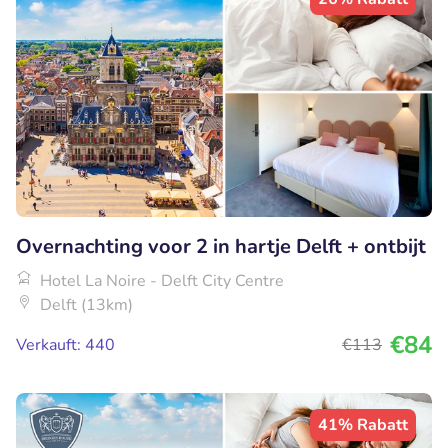
Overnachting voor 2 in hartje Delft + ontbijt
Hotel La Noire - Delft City Centre
Delft (13km)
€84
Verkauft: 440
€113
41% Rabatt