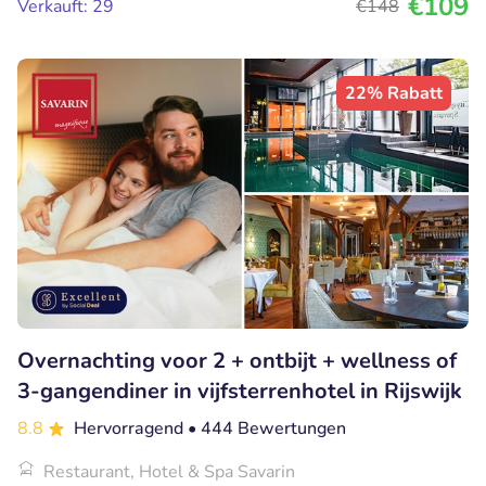
€109
Verkauft: 29
€148
22% Rabatt
Overnachting voor 2 + ontbijt + wellness of
3-gangendiner in vijfsterrenhotel in Rijswijk
8.8
Hervorragend
• 444 Bewertungen
Restaurant, Hotel & Spa Savarin