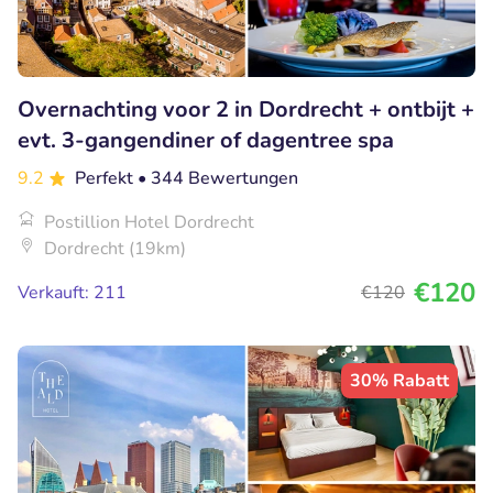
Overnachting voor 2 in Dordrecht + ontbijt +
evt. 3-gangendiner of dagentree spa
9.2
Perfekt
• 344 Bewertungen
Postillion Hotel Dordrecht
Dordrecht (19km)
€120
Verkauft: 211
€120
30% Rabatt