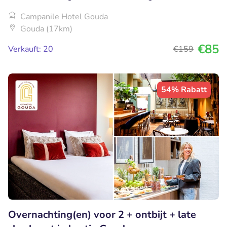
Campanile Hotel Gouda
Gouda (17km)
€85
Verkauft: 20
€159
54% Rabatt
Overnachting(en) voor 2 + ontbijt + late