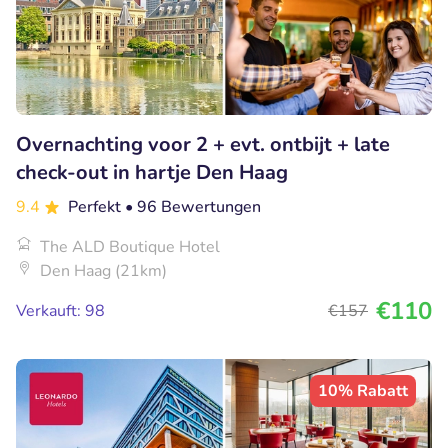
Overnachting voor 2 + evt. ontbijt + late
check-out in hartje Den Haag
9.4
Perfekt
• 96 Bewertungen
The ALD Boutique Hotel
Den Haag (21km)
€110
Verkauft: 98
€157
10% Rabatt