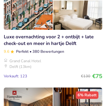
Luxe overnachting voor 2 + ontbijt + late
check-out en meer in hartje Delft
9.6
Perfekt
• 380 Bewertungen
Grand Canal Hotel
Delft (13km)
€75
Verkauft: 123
€130
6% Rabatt