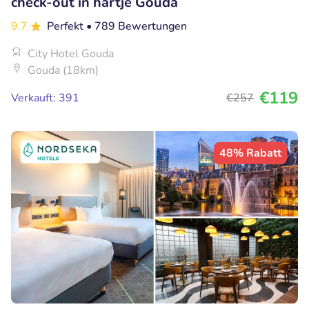
check-out in hartje Gouda
9.7
Perfekt
• 789 Bewertungen
City Hotel Gouda
Gouda (18km)
€119
Verkauft: 391
€257
48% Rabatt