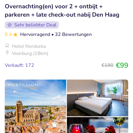
Overnachting(en) voor 2 + ontbijt +
parkeren + late check-out nabij Den Haag
Sehr beliebter Deal
8.4
Hervorragend
• 32 Bewertungen
Hotel Nordseka
Voorburg (18km)
€99
Verkauft: 172
€190