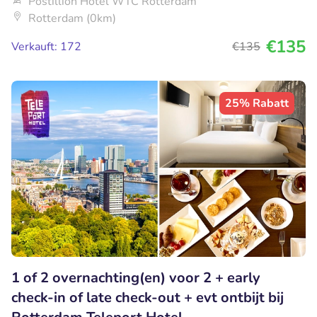
Postillion Hotel WTC Rotterdam
Rotterdam (0km)
€135
Verkauft: 172
€135
25% Rabatt
1 of 2 overnachting(en) voor 2 + early
check-in of late check-out + evt ontbijt bij