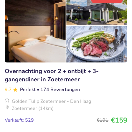
Overnachting voor 2 + ontbijt + 3-
gangendiner in Zoetermeer
9.7
Perfekt
• 174 Bewertungen
Golden Tulip Zoetermeer - Den Haag
Zoetermeer (14km)
€159
Verkauft: 529
€191