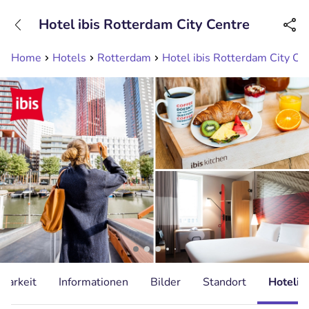
+31208089263
Hotel ibis Rotterdam City Centre
Erreichbar bis 23:00 Uhr (max 0,09€/Min)
Home
Hotels
Rotterdam
Hotel ibis Rotterdam City Ce
gbarkeit
Informationen
Bilder
Standort
Hotelin