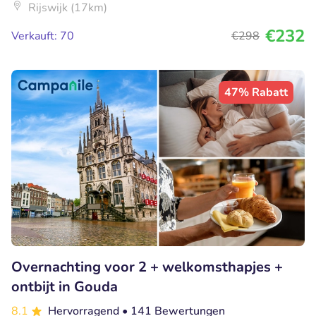
Rijswijk (17km)
€232
Verkauft: 70
€298
47% Rabatt
Overnachting voor 2 + welkomsthapjes +
ontbijt in Gouda
8.1
Hervorragend
• 141 Bewertungen