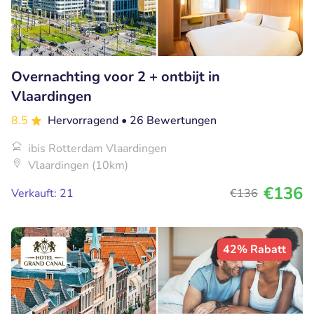
Overnachting voor 2 + ontbijt in
Vlaardingen
8.5
Hervorragend
• 26 Bewertungen
ibis Rotterdam Vlaardingen
Vlaardingen (10km)
€136
Verkauft: 21
€136
42% Rabatt