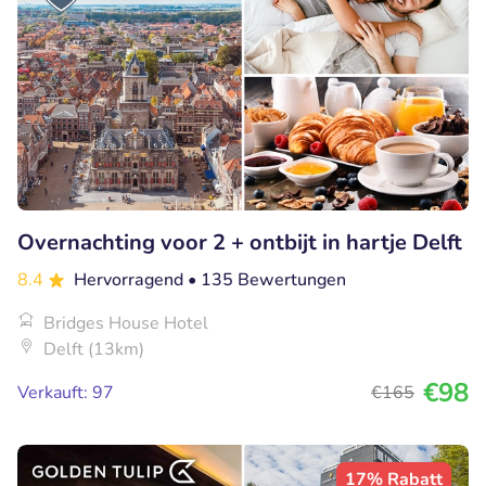
Overnachting voor 2 + ontbijt in hartje Delft
8.4
Hervorragend
• 135 Bewertungen
Bridges House Hotel
Delft (13km)
€98
Verkauft: 97
€165
17% Rabatt