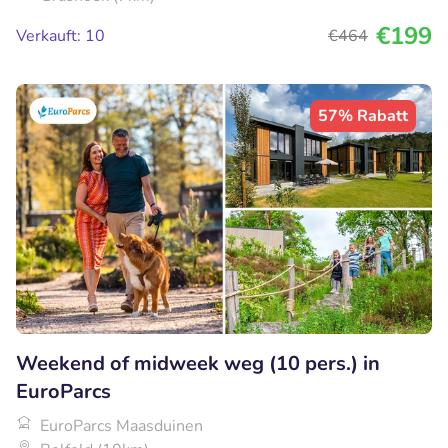
€199
Verkauft: 10
€464
57% Rabatt
Weekend of midweek weg (10 pers.) in
EuroParcs
EuroParcs Maasduinen