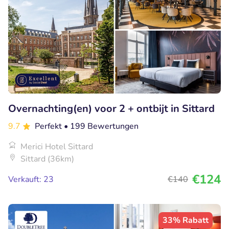
Overnachting(en) voor 2 + ontbijt in Sittard
9.7
Perfekt
• 199 Bewertungen
Merici Hotel Sittard
Sittard (36km)
€124
Verkauft: 23
€140
33% Rabatt