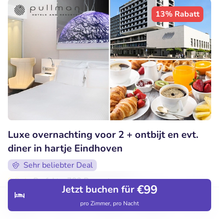
13% Rabatt
Luxe overnachting voor 2 + ontbijt en evt.
diner in hartje Eindhoven
Sehr beliebter Deal
9.8
Perfekt
• 782 Bewertungen
€99
Jetzt buchen für
Pullman Eindhoven Cocagne
pro Zimmer, pro Nacht
Entdecken
Hotels
Restaurants
Buchungen
Menü
Eindhoven (38km)