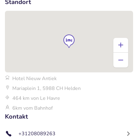
Standort
Hotel Nieuw Antiek
Mariaplein 1, 5988 CH Helden
464 km von Le Havre
6km vom Bahnhof
Kontakt
+31208089263