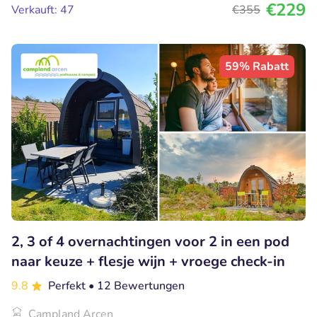
€229
Verkauft: 47
€355
59% Rabatt
2, 3 of 4 overnachtingen voor 2 in een pod
naar keuze + flesje wijn + vroege check-in
9.8
Perfekt
• 12 Bewertungen
Campland Arcen