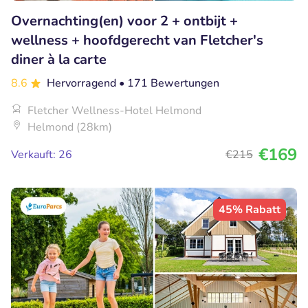
Overnachting(en) voor 2 + ontbijt +
wellness + hoofdgerecht van Fletcher's
diner à la carte
8.6
Hervorragend
• 171 Bewertungen
Fletcher Wellness-Hotel Helmond
Helmond (28km)
€169
Verkauft: 26
€215
45% Rabatt