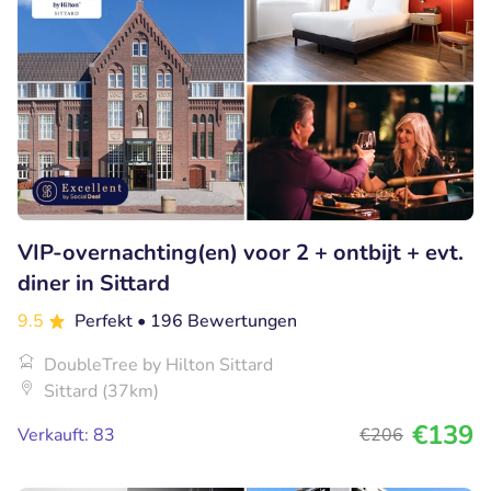
VIP-overnachting(en) voor 2 + ontbijt + evt.
diner in Sittard
9.5
Perfekt
• 196 Bewertungen
DoubleTree by Hilton Sittard
Sittard (37km)
€139
Verkauft: 83
€206