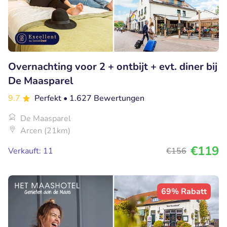
Overnachting voor 2 + ontbijt + evt. diner bij
De Maasparel
9.7
Perfekt
• 1.627 Bewertungen
De Maasparel
Arcen (21km)
€119
Verkauft: 11
€156
69% Rabatt