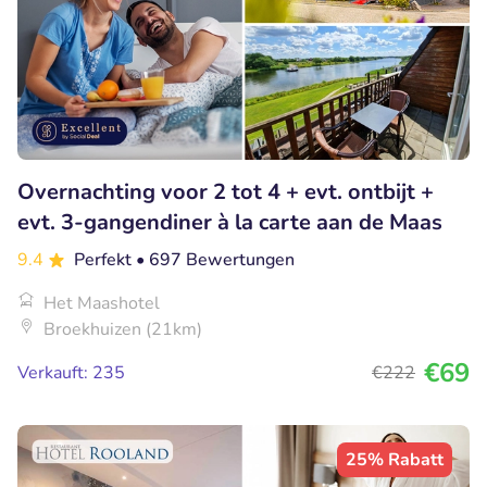
Overnachting voor 2 tot 4 + evt. ontbijt +
evt. 3-gangendiner à la carte aan de Maas
9.4
Perfekt
• 697 Bewertungen
Het Maashotel
Broekhuizen (21km)
€69
Verkauft: 235
€222
25% Rabatt