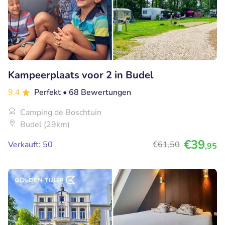
Kampeerplaats voor 2 in Budel
9.4
Perfekt
• 68 Bewertungen
Camping de Boschtuin
Budel (29km)
€39
Verkauft: 50
€61
,50
,95