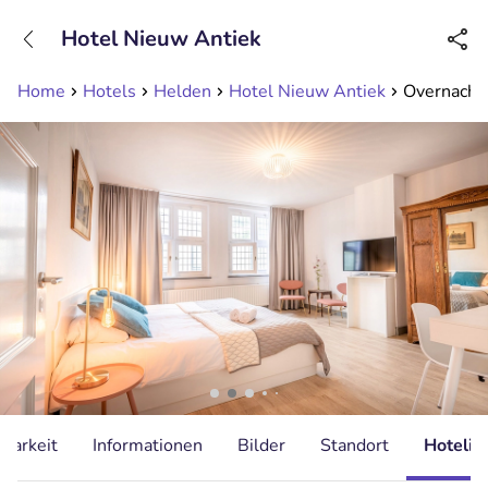
+31208089263
Hotel Nieuw Antiek
Erreichbar bis 23:00 Uhr (max 0,09€/Min)
Home
Hotels
Helden
Hotel Nieuw Antiek
Overnachti
gbarkeit
Informationen
Bilder
Standort
Hotelin