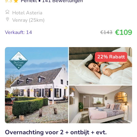
9.3
Perfekt
• 141 Bewertungen
Hotel Asteria
Venray (25km)
€109
Verkauft: 14
€143
22% Rabatt
Overnachting voor 2 + ontbijt + evt.