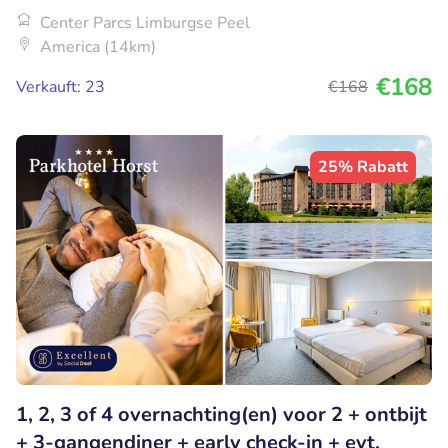
Center Parcs Limburgse Peel
America (14km)
€168
Verkauft: 23
€168
25% Rabatt
1, 2, 3 of 4 overnachting(en) voor 2 + ontbijt
+ 3-gangendiner + early check-in + evt.