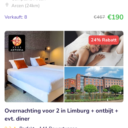
Arcen (24km)
€190
Verkauft: 8
€467
24% Rabatt
Overnachting voor 2 in Limburg + ontbijt +
evt. diner