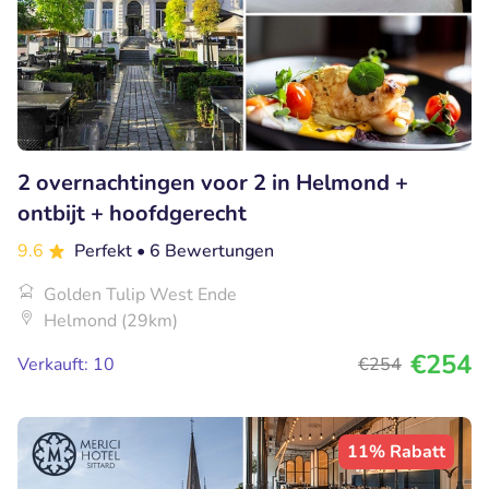
2 overnachtingen voor 2 in Helmond +
ontbijt + hoofdgerecht
9.6
Perfekt
• 6 Bewertungen
Golden Tulip West Ende
Helmond (29km)
€254
Verkauft: 10
€254
11% Rabatt