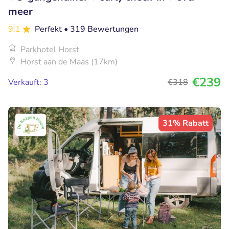
meer
9.1
Perfekt
• 319 Bewertungen
Parkhotel Horst
Horst aan de Maas (17km)
€239
Verkauft: 3
€318
31% Rabatt