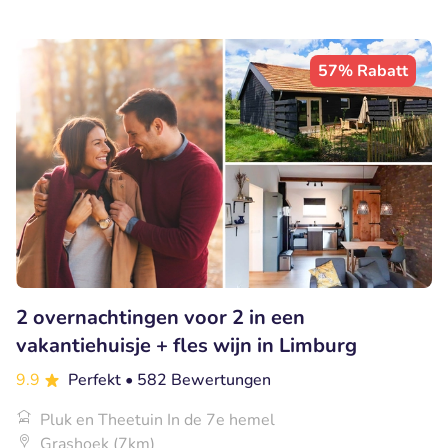
57% Rabatt
2 overnachtingen voor 2 in een
vakantiehuisje + fles wijn in Limburg
9.9
Perfekt
• 582 Bewertungen
Pluk en Theetuin In de 7e hemel
Grashoek (7km)