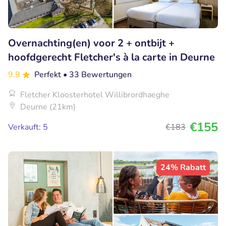
Overnachting(en) voor 2 + ontbijt +
hoofdgerecht Fletcher's à la carte in Deurne
9.9
Perfekt
• 33 Bewertungen
Fletcher Kloosterhotel Willibrordhaeghe
Deurne (21km)
€155
Verkauft: 5
€183
24% Rabatt