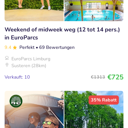
Weekend of midweek weg (12 tot 14 pers.)
in EuroParcs
9.4
Perfekt
• 69 Bewertungen
EuroParcs Limburg
Susteren (28km)
€725
Verkauft: 10
€1313
35% Rabatt