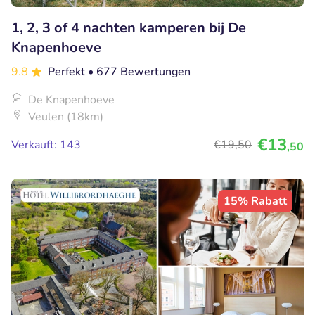
1, 2, 3 of 4 nachten kamperen bij De
Knapenhoeve
9.8
Perfekt
• 677 Bewertungen
De Knapenhoeve
Veulen (18km)
€13
Verkauft: 143
€19
,50
,50
15% Rabatt