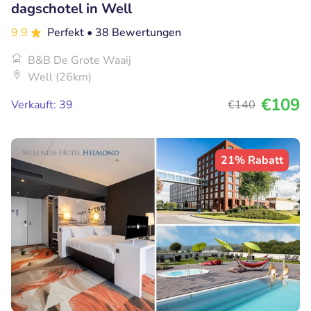
dagschotel in Well
9.9
Perfekt
• 38 Bewertungen
B&B De Grote Waaij
Well (26km)
€109
Verkauft: 39
€140
21% Rabatt