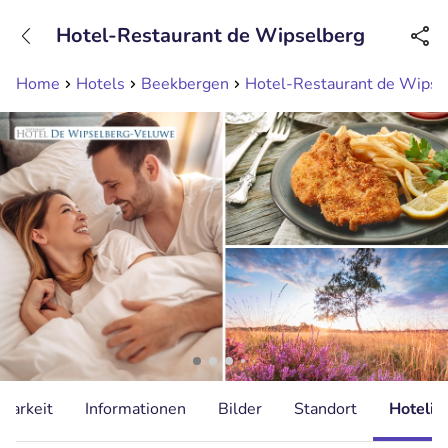
+31208089263
Hotel-Restaurant de Wipselberg
Erreichbar bis 23:00 Uhr (max 0,09€/Min)
Home
Hotels
Beekbergen
Hotel-Restaurant de Wipse
gbarkeit
Informationen
Bilder
Standort
Hotelin