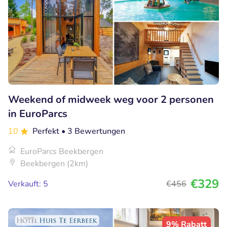
Weekend of midweek weg voor 2 personen
in EuroParcs
10
Perfekt
• 3 Bewertungen
EuroParcs Beekbergen
Beekbergen (2km)
€329
Verkauft: 5
€456
9% Rabatt