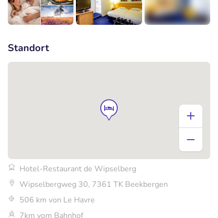
+3
Standort
Hotel-Restaurant de Wipselberg
Wipselbergweg 30, 7361 TK Beekbergen
506 km von Le Havre
7km vom Bahnhof