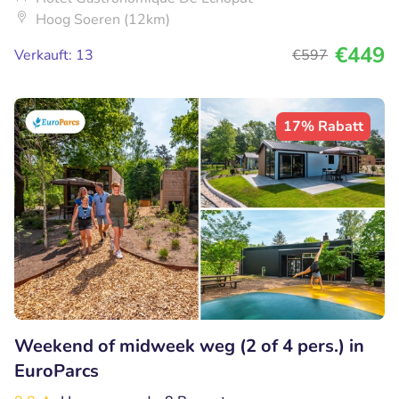
Hoog Soeren (12km)
€449
Verkauft: 13
€597
17% Rabatt
Weekend of midweek weg (2 of 4 pers.) in
EuroParcs