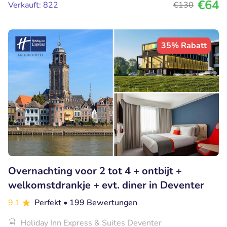
€64
Verkauft: 822
€130
35% Rabatt
Overnachting voor 2 tot 4 + ontbijt +
welkomstdrankje + evt. diner in Deventer
9.1
Perfekt
• 199 Bewertungen
Holiday Inn Express & Suites Deventer