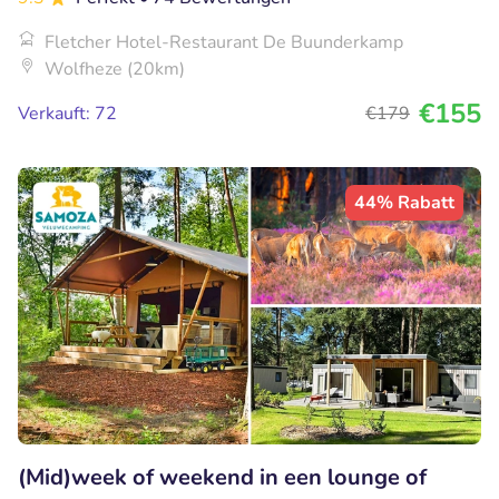
Fletcher Hotel-Restaurant De Buunderkamp
Wolfheze (20km)
€155
Verkauft: 72
€179
44% Rabatt
(Mid)week of weekend in een lounge of