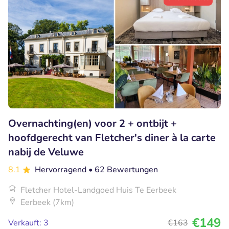
Overnachting(en) voor 2 + ontbijt +
hoofdgerecht van Fletcher's diner à la carte
nabij de Veluwe
8.1
Hervorragend
• 62 Bewertungen
Fletcher Hotel-Landgoed Huis Te Eerbeek
Eerbeek (7km)
€149
Verkauft: 3
€163