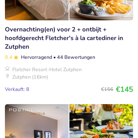
Overnachting(en) voor 2 + ontbijt +
hoofdgerecht Fletcher's à la cartediner in
Zutphen
8.4
Hervorragend
• 44 Bewertungen
Fletcher Resort-Hotel Zutphen
Zutphen (16km)
€145
Verkauft: 8
€156