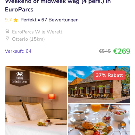
Weekend of midweek weg (4 pers.) in
EuroParcs
9.7
Perfekt
• 67 Bewertungen
EuroParcs Wije Werelt
Otterlo (15km)
€269
Verkauft: 64
€545
37% Rabatt