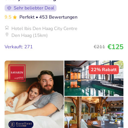
Sehr beliebter Deal
9.5
Perfekt
• 453 Bewertungen
Hotel Ibis Den Haag City Centre
Den Haag (15km)
€125
Verkauft: 271
€211
22% Rabatt