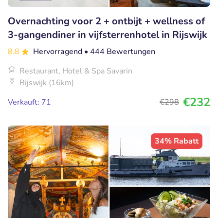
Overnachting voor 2 + ontbijt + wellness of
3-gangendiner in vijfsterrenhotel in Rijswijk
8.8
Hervorragend
• 444 Bewertungen
Restaurant, Hotel & Spa Savarin
Rijswijk (16km)
€232
Verkauft: 71
€298
34% Rabatt