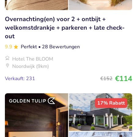
Overnachting(en) voor 2 + ontbijt +
welkomstdrankje + parkeren + late check-
out
9.9
Perfekt
• 28 Bewertungen
Hotel The BLOOM
Noordwijk (9km)
€114
Verkauft: 231
€152
17% Rabatt