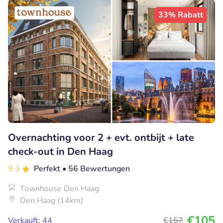
33% Rabatt
Overnachting voor 2 + evt. ontbijt + late
check-out in Den Haag
9.3
Perfekt
• 56 Bewertungen
Townhouse Den Haag
Den Haag (14km)
€105
Verkauft: 44
€157