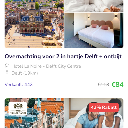
Overnachting voor 2 in hartje Delft + ontbijt
Hotel La Noire - Delft City Centre
Delft (19km)
€84
Verkauft: 443
€113
42% Rabatt