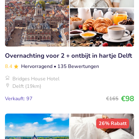
Overnachting voor 2 + ontbijt in hartje Delft
8.4
Hervorragend
• 135 Bewertungen
Bridges House Hotel
Delft (19km)
€98
Verkauft: 97
€165
26% Rabatt