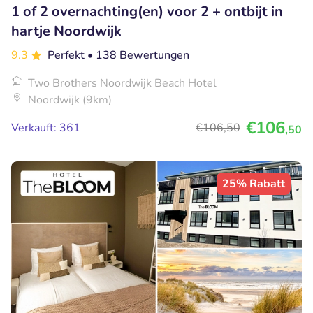
1 of 2 overnachting(en) voor 2 + ontbijt in
hartje Noordwijk
9.3
Perfekt
• 138 Bewertungen
Two Brothers Noordwijk Beach Hotel
Noordwijk (9km)
€106
Verkauft: 361
€106
,50
,50
25% Rabatt