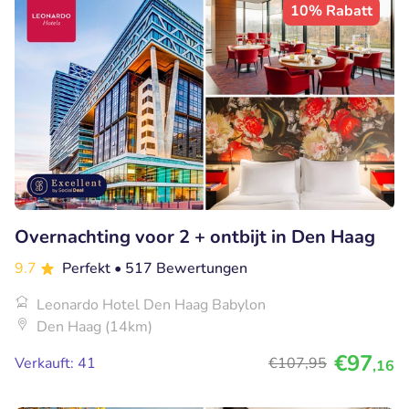
10% Rabatt
Overnachting voor 2 + ontbijt in Den Haag
9.7
Perfekt
• 517 Bewertungen
Leonardo Hotel Den Haag Babylon
Den Haag (14km)
€97
Verkauft: 41
€107
,95
,16