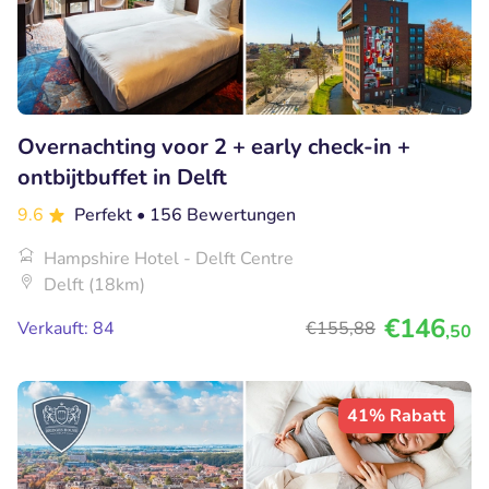
Overnachting voor 2 + early check-in +
ontbijtbuffet in Delft
9.6
Perfekt
• 156 Bewertungen
Hampshire Hotel - Delft Centre
Delft (18km)
€146
Verkauft: 84
€155
,88
,50
41% Rabatt