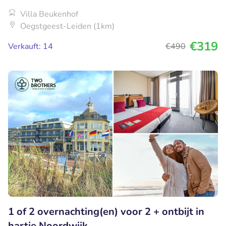
Villa Beukenhof
Oegstgeest-Leiden (1km)
€319
Verkauft: 14
€490
1 of 2 overnachting(en) voor 2 + ontbijt in
hartje Noordwijk