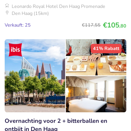
Leonardo Royal Hotel Den Haag Promenade
Den Haag (15km)
€105
Verkauft: 25
€117
,55
,80
41% Rabatt
Overnachting voor 2 + bitterballen en
ontbijt in Den Haag