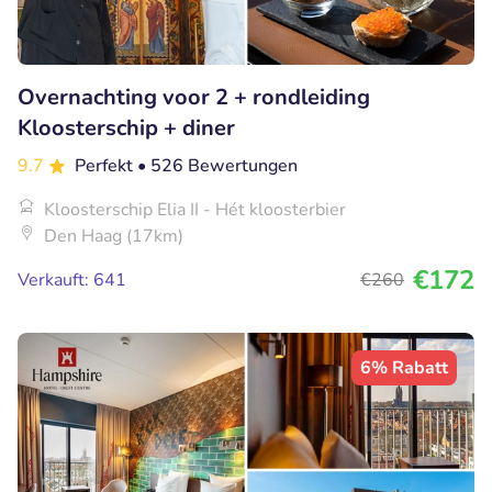
Overnachting voor 2 + rondleiding
Kloosterschip + diner
9.7
Perfekt
• 526 Bewertungen
Kloosterschip Elia II - Hét kloosterbier
Den Haag (17km)
€172
Verkauft: 641
€260
6% Rabatt