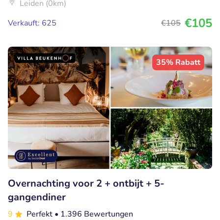
Leiden (0km)
€105
Verkauft: 625
€105
35% Rabatt
Overnachting voor 2 + ontbijt + 5-
gangendiner
9
Perfekt
• 1.396 Bewertungen