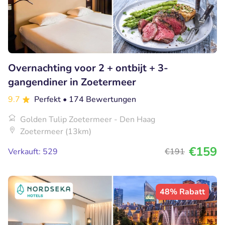
Overnachting voor 2 + ontbijt + 3-
gangendiner in Zoetermeer
9.7
Perfekt
• 174 Bewertungen
Golden Tulip Zoetermeer - Den Haag
Zoetermeer (13km)
€159
Verkauft: 529
€191
48% Rabatt