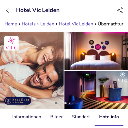
+31208089263
Hotel Vic Leiden
Erreichbar bis 23:00 Uhr (max 0,09€/Min)
Home
Hotels
Leiden
Hotel Vic Leiden
Übernachtung 
it
Informationen
Bilder
Standort
Hotelinfo