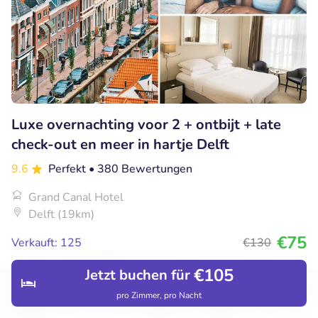
Luxe overnachting voor 2 + ontbijt + late
check-out en meer in hartje Delft
9.6
Perfekt
• 380 Bewertungen
Grand Canal Hotel
Delft (19km)
€75
Verkauft: 125
€130
€105
Jetzt buchen für
pro Zimmer, pro Nacht
47% Rabatt
Entdecken
Hotels
Restaurants
Buchungen
Menü